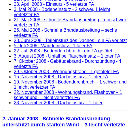
23. April 2008
- Einsturz - 5 verletzte FA
3. Mai 2008
- Bodeneinsturz - 2 schwer, 1 leicht
verletzter FA
21. Mai 2008
- schnelle Brandausbreitung – ein schwer
verletzter FA
25. Mai 2008
- Schnelle Brandausbreitung – sechs
verletzte FA
28. Juni 2008
- Teileinsturz des Daches - ein FA verletzt
5. Juli 2008
- Wandeinsturz - 1 toter FA
22. Juli 2008
- Bodendurchbruch - ein FA getötet
3. August 2008
- Unfall bei Taucheinsatz – 1 toter FA
7. Oktober 2008
- Gebäudebrand - Durchzündung - 4
verletzte FA
29. Oktober 2008
- Wohnungsbrand - 1 getöteter FA
15. November 2008
- Dacheinsturz - 1 toter FA
19. November 2008
- Bodendurchbruch – 1 schwer und
1 leicht verletzter FA
22. November 2008
- Wohnungsbrand, Flashover – 1
schwer und 1 leicht verletzter FA
23. November 2008
- Dacheinsturz - 1 Toter
2. Januar 2008
- Schnelle Brandausbreitung
unterstützt durch starken Wind – 3 leicht verletzte