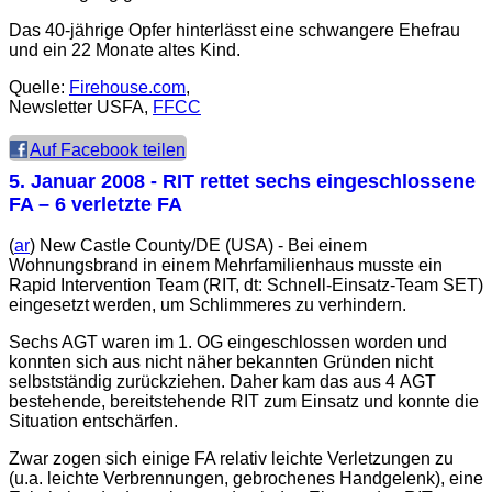
Das 40-jährige Opfer hinterlässt eine schwangere Ehefrau
und ein 22 Monate altes Kind.
Quelle:
Firehouse.com
,
Newsletter USFA,
FFCC
Auf Facebook teilen
5. Januar 2008
- RIT rettet sechs eingeschlossene
FA – 6 verletzte FA
(
ar
) New Castle County/DE (USA) - Bei einem
Wohnungsbrand in einem Mehrfamilienhaus musste ein
Rapid Intervention Team (
RIT
, dt: Schnell-Einsatz-Team
SET
)
eingesetzt werden, um Schlimmeres zu verhindern.
Sechs AGT waren im 1. OG eingeschlossen worden und
konnten sich aus nicht näher bekannten Gründen nicht
selbstständig zurückziehen. Daher kam das aus 4 AGT
bestehende, bereitstehende RIT zum Einsatz und konnte die
Situation entschärfen.
Zwar zogen sich einige FA relativ leichte Verletzungen zu
(u.a. leichte Verbrennungen, gebrochenes Handgelenk), eine