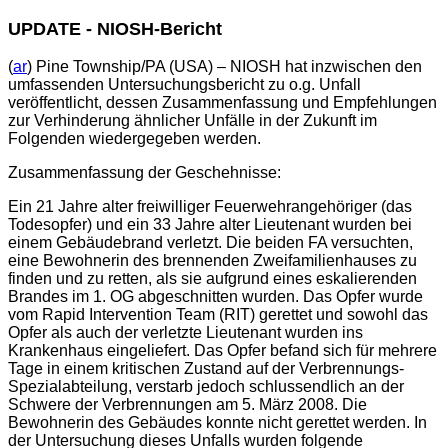
UPDATE - NIOSH-Bericht
(
ar
) Pine Township/PA (USA) – NIOSH hat inzwischen den
umfassenden Untersuchungsbericht zu o.g. Unfall
veröffentlicht, dessen Zusammenfassung und Empfehlungen
zur Verhinderung ähnlicher Unfälle in der Zukunft im
Folgenden wiedergegeben werden.
Zusammenfassung der Geschehnisse:
Ein 21 Jahre alter freiwilliger Feuerwehrangehöriger (das
Todesopfer) und ein 33 Jahre alter Lieutenant wurden bei
einem Gebäudebrand verletzt. Die beiden FA versuchten,
eine Bewohnerin des brennenden Zweifamilienhauses zu
finden und zu retten, als sie aufgrund eines eskalierenden
Brandes im 1. OG abgeschnitten wurden. Das Opfer wurde
vom Rapid Intervention Team (RIT) gerettet und sowohl das
Opfer als auch der verletzte Lieutenant wurden ins
Krankenhaus eingeliefert. Das Opfer befand sich für mehrere
Tage in einem kritischen Zustand auf der Verbrennungs-
Spezialabteilung, verstarb jedoch schlussendlich an der
Schwere der Verbrennungen am 5. März 2008. Die
Bewohnerin des Gebäudes konnte nicht gerettet werden. In
der Untersuchung dieses Unfalls wurden folgende