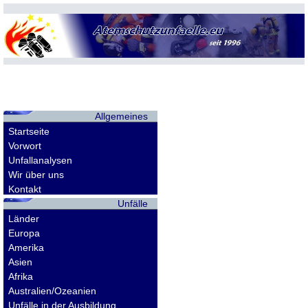
Allgemeines
Startseite
Vorwort
Unfallanalysen
Wir über uns
Kontakt
Unfälle
Länder
Europa
Amerika
Asien
Afrika
Australien/Ozeanien
Unfälle in der Ausbildung