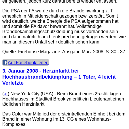
eingeliefert, jedoch kurz darauf bereits wieder entlassen.
Die PSA der FA wurde durch die Brandeinwirkung z. T.
erheblich in Mitleidenschaft gezogen bzw. zerstört. Somit
wird deutlich, welche Energie die PSA aufgenommen hat
und somit die FA davor bewahrt hat. Vollständige
Brandbekämpfungsschutzkleidung muss vorhanden sein
und dann natürlich auch entsprechend getragen werden, wie
man an diesem Unfall sehr deutlich sehen kann.
Quelle: Firehouse Magazine, Ausgabe März 2008, S. 30 - 37
Auf Facebook teilen
3. Januar 2008
- Herzinfarkt bei
Hochhausbrandbekämpfung – 1 Toter, 4 leicht
Verletzte
(
ar
) New York City (USA) - Beim Brand eines 25-stöckigen
Hochhauses im Stadtteil Brooklyn erlitt ein Lieutenant einen
tödlichen Herzinfarkt.
Das Opfer war Mitglied der ersteintreffenden Einheit bei dem
Brand in einer Wohnung im 13. OG eines Wohnhaus-
Komplexes.