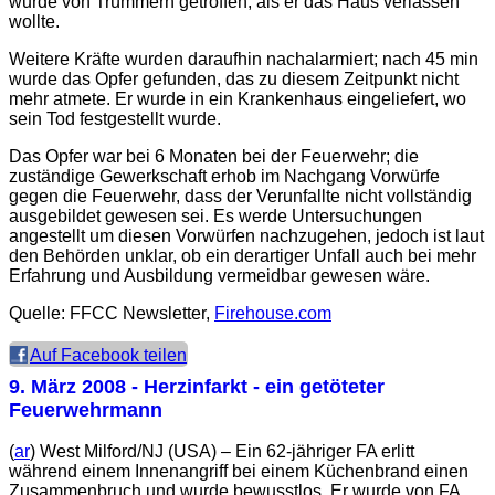
wurde von Trümmern getroffen, als er das Haus verlassen
wollte.
Weitere Kräfte wurden daraufhin nachalarmiert; nach 45 min
wurde das Opfer gefunden, das zu diesem Zeitpunkt nicht
mehr atmete. Er wurde in ein Krankenhaus eingeliefert, wo
sein Tod festgestellt wurde.
Das Opfer war bei 6 Monaten bei der Feuerwehr; die
zuständige Gewerkschaft erhob im Nachgang Vorwürfe
gegen die Feuerwehr, dass der Verunfallte nicht vollständig
ausgebildet gewesen sei. Es werde Untersuchungen
angestellt um diesen Vorwürfen nachzugehen, jedoch ist laut
den Behörden unklar, ob ein derartiger Unfall auch bei mehr
Erfahrung und Ausbildung vermeidbar gewesen wäre.
Quelle: FFCC Newsletter,
Firehouse.com
Auf Facebook teilen
9. März 2008
- Herzinfarkt - ein getöteter
Feuerwehrmann
(
ar
) West Milford/NJ (USA) – Ein 62-jähriger FA erlitt
während einem Innenangriff bei einem Küchenbrand einen
Zusammenbruch und wurde bewusstlos. Er wurde von FA,