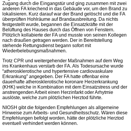
Zugang durch die Eingangstür und ging zusammen mit zwei
anderen FA kriechend in das Gebäude vor, um den Brand zu
lokalisieren. Kurz darauf war der Brand gelöscht und die FA
überprüften Hohlräume auf Brandausbreitung. Da nichts
festgestellt wurde, begannen die Einsatzkräfte mit der
Belüftung des Hauses durch das Öffnen von Fenstern.
Plötzlich kollabierte der FA und musste von seinen Kollegen
nach draußen getragen werden. Der in Bereitstellung
stehende Rettungsdienst begann sofort mit
Wiederbelebungsmaßnahmen.
Trotz CPR und weitergehender Maßnahmen auf dem Weg
ins Krankenhaus verstarb der FA. Als Todesursache wurde
“atherosklerotische und hypertensive cardiovaskulare
Erkrankung” angegeben. Der FA hatte offenbar eine
dauerhafte atherosklerotische koronare Herzerkrankung
(KHK) welche in Kombination mit dem Einsatzstress und der
anstrengenden Arbeit einen Herzinfarkt oder Arhytmie
auslöste, welche zum plötzlichen Herztod führte.
NIOSH gibt die folgenden Empfehlungen als allgemeine
Hinweise zum Arbeits- und Gesundheitsschutz. Wären diese
Empfehlungen befolgt worden, hätte der plötzliche Herztod
eventuell verhindert werden können.