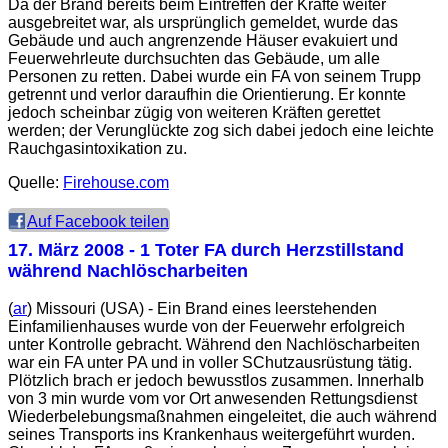
Da der Brand bereits beim Eintreffen der Kräfte weiter
ausgebreitet war, als ursprünglich gemeldet, wurde das
Gebäude und auch angrenzende Häuser evakuiert und
Feuerwehrleute durchsuchten das Gebäude, um alle
Personen zu retten. Dabei wurde ein FA von seinem Trupp
getrennt und verlor daraufhin die Orientierung. Er konnte
jedoch scheinbar zügig von weiteren Kräften gerettet
werden; der Verunglückte zog sich dabei jedoch eine leichte
Rauchgasintoxikation zu.
Quelle:
Firehouse.com
Auf Facebook teilen
17. März 2008
- 1 Toter FA durch Herzstillstand
während Nachlöscharbeiten
(
ar
) Missouri (USA) - Ein Brand eines leerstehenden
Einfamilienhauses wurde von der Feuerwehr erfolgreich
unter Kontrolle gebracht. Während den Nachlöscharbeiten
war ein FA unter PA und in voller SChutzausrüstung tätig.
Plötzlich brach er jedoch bewusstlos zusammen. Innerhalb
von 3 min wurde vom vor Ort anwesenden Rettungsdienst
Wiederbelebungsmaßnahmen eingeleitet, die auch während
seines Transports ins Krankenhaus weitergeführt wurden.