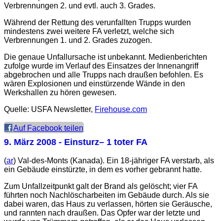
Verbrennungen 2. und evtl. auch 3. Grades.
Während der Rettung des verunfallten Trupps wurden
mindestens zwei weitere FA verletzt, welche sich
Verbrennungen 1. und 2. Grades zuzogen.
Die genaue Unfallursache ist unbekannt. Medienberichten
zufolge wurde im Verlauf des Einsatzes der Innenangriff
abgebrochen und alle Trupps nach draußen befohlen. Es
wären Explosionen und einstürzende Wände in den
Werkshallen zu hören gewesen.
Quelle: USFA Newsletter,
Firehouse.com
Auf Facebook teilen
9. März 2008
- Einsturz– 1 toter FA
(
ar
) Val-des-Monts (Kanada). Ein 18-jähriger FA verstarb, als
ein Gebäude einstürzte, in dem es vorher gebrannt hatte.
Zum Unfallzeitpunkt galt der Brand als gelöscht; vier FA
führten noch Nachlöscharbeiten im Gebäude durch. Als sie
dabei waren, das Haus zu verlassen, hörten sie Geräusche,
und rannten nach draußen. Das Opfer war der letzte und