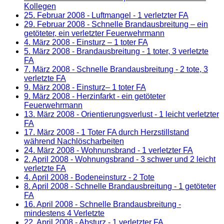
Kollegen
25. Februar 2008
- Luftmangel - 1 verletzter FA
29. Februar 2008
- Schnelle Brandausbreitung – ein
getöteter, ein verletzter Feuerwehrmann
4. März 2008
- Einsturz – 1 toter FA
5. März 2008
- Brandausbreitung - 1 toter, 3 verletzte
FA
7. März 2008
- Schnelle Brandausbreitung - 2 tote, 3
verletzte FA
9. März 2008
- Einsturz– 1 toter FA
9. März 2008
- Herzinfarkt - ein getöteter
Feuerwehrmann
13. März 2008
- Orientierungsverlust - 1 leicht verletzter
FA
17. März 2008
- 1 Toter FA durch Herzstillstand
während Nachlöscharbeiten
24. März 2008
- Wohnunsbrand - 1 verletzter FA
2. April 2008
- Wohnungsbrand - 3 schwer und 2 leicht
verletzte FA
4. April 2008
- Bodeneinsturz - 2 Tote
8. April 2008
- Schnelle Brandausbreitung - 1 getöteter
FA
16. April 2008
- Schnelle Brandausbreitung -
mindestens 4 Verletzte
22. April 2008
- Absturz - 1 verletzter FA