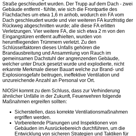
Straße geschleudert wurden. Der Trupp auf dem Dach - zwei
Gebäude entfernt - fühlte, wie sich die Frontpartie des
Flachdaches um etwa 1,6 m anhob, wodurch ein FA vom
Dach geschleudert wurde und vier weiteren FA kurzfristig der
Rückweg abgeschnitten wurde; alle diese FA erlitten
Verletzungen. Vier weitere FA, die sich etwa 2 m von den
Eingangstüren entfernt aufhielten, wurden von
herumfliegenden Trümmern verletzt. Zu den
Schlüsselfaktoren dieses Unfalls gehören die
Brandausbreitung und Ansammlung von Rauch im
gemeinsamen Dachstuhl der angrenzenden Gebäude,
welcher unter Druck gesetzt wurde und explodierte, nicht
erkannte Merkmale dieser Bauart welche zur Brand- und
Explosionsgefahr beitrugen, ineffektive Ventilation und
unzureichende Anzahl an Personal vor Ort.
NIOSH kommt zu dem Schluss, dass zur Verhinderung
ähnlicher Unfälle in der Zukunft, Feuerwehren folgende
Maßnahmen ergreifen sollten:
Sicherstellen, dass korrekte Ventilationsmaßnahmen
ergriffen werden.
Vorbereitende Planungen und Inspektionen von
Gebäuden im Ausrückebereich durchführen, um die
Entwicklung von sicheren Strategien und Taktiken für