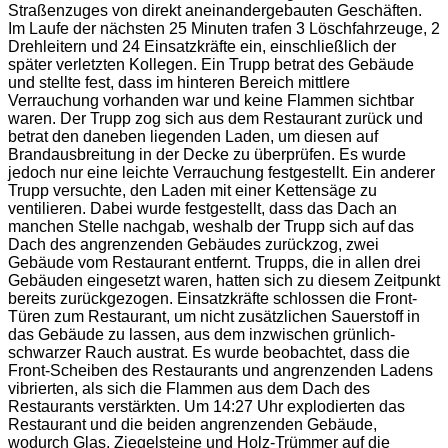
Straßenzuges von direkt aneinandergebauten Geschäften.
Im Laufe der nächsten 25 Minuten trafen 3 Löschfahrzeuge, 2
Drehleitern und 24 Einsatzkräfte ein, einschließlich der
später verletzten Kollegen. Ein Trupp betrat des Gebäude
und stellte fest, dass im hinteren Bereich mittlere
Verrauchung vorhanden war und keine Flammen sichtbar
waren. Der Trupp zog sich aus dem Restaurant zurück und
betrat den daneben liegenden Laden, um diesen auf
Brandausbreitung in der Decke zu überprüfen. Es wurde
jedoch nur eine leichte Verrauchung festgestellt. Ein anderer
Trupp versuchte, den Laden mit einer Kettensäge zu
ventilieren. Dabei wurde festgestellt, dass das Dach an
manchen Stelle nachgab, weshalb der Trupp sich auf das
Dach des angrenzenden Gebäudes zurückzog, zwei
Gebäude vom Restaurant entfernt. Trupps, die in allen drei
Gebäuden eingesetzt waren, hatten sich zu diesem Zeitpunkt
bereits zurückgezogen. Einsatzkräfte schlossen die Front-
Türen zum Restaurant, um nicht zusätzlichen Sauerstoff in
das Gebäude zu lassen, aus dem inzwischen grünlich-
schwarzer Rauch austrat. Es wurde beobachtet, dass die
Front-Scheiben des Restaurants und angrenzenden Ladens
vibrierten, als sich die Flammen aus dem Dach des
Restaurants verstärkten. Um 14:27 Uhr explodierten das
Restaurant und die beiden angrenzenden Gebäude,
wodurch Glas, Ziegelsteine und Holz-Trümmer auf die