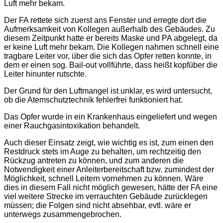
Luft mehr bekam.
Der FA rettete sich zuerst ans Fenster und erregte dort die
Aufmerksamkeit von Kollegen außerhalb des Gebäudes. Zu
diesem Zeitpunkt hatte er bereits Maske und PA abgelegt, da
er keine Luft mehr bekam. Die Kollegen nahmen schnell eine
tragbare Leiter vor, über die sich das Opfer retten konnte, in
dem er einen sog. Bail-out vollführte, dass heißt kopfüber die
Leiter hinunter rutschte.
Der Grund für den Luftmangel ist unklar, es wird untersucht,
ob die Atemschutztechnik fehlerfrei funktioniert hat.
Das Opfer wurde in ein Krankenhaus eingeliefert und wegen
einer Rauchgasintoxikation behandelt.
Auch dieser Einsatz zeigt, wie wichtig es ist, zum einen den
Restdruck stets im Auge zu behalten, um rechtzeitig den
Rückzug antreten zu können, und zum anderen die
Notwendigkeit einer Anleiterbereitschaft bzw. zumindest der
Möglichkeit, schnell Leitern vornehmen zu können. Wäre
dies in diesem Fall nicht möglich gewesen, hätte der FA eine
viel weitere Strecke im verrauchten Gebäude zurücklegen
müssen; die Folgen sind nicht absehbar, evtl. wäre er
unterwegs zusammengebrochen.