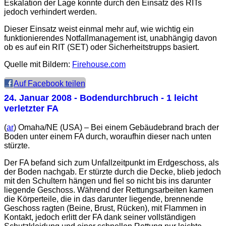
Eskalation der Lage konnte durch den Einsatz des RITs
jedoch verhindert werden.
Dieser Einsatz weist einmal mehr auf, wie wichtig ein
funktionierendes Notfallmanagement ist, unabhängig davon
ob es auf ein RIT (SET) oder Sicherheitstrupps basiert.
Quelle mit Bildern:
Firehouse.com
Auf Facebook teilen
24. Januar 2008
- Bodendurchbruch - 1 leicht
verletzter FA
(
ar
) Omaha/NE (USA) – Bei einem Gebäudebrand brach der
Boden unter einem FA durch, woraufhin dieser nach unten
stürzte.
Der FA befand sich zum Unfallzeitpunkt im Erdgeschoss, als
der Boden nachgab. Er stürzte durch die Decke, blieb jedoch
mit den Schultern hängen und fiel so nicht bis ins darunter
liegende Geschoss. Während der Rettungsarbeiten kamen
die Körperteile, die in das darunter liegende, brennende
Geschoss ragten (Beine, Brust, Rücken), mit Flammen in
Kontakt, jedoch erlitt der FA dank seiner vollständigen