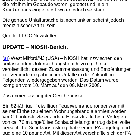
die mit ihm im Gebäude waren, gerettet und in ein
Krankenhaus eingeliefert, wo er jedoch verstarb.
Die genaue Unfallursache ist noch unklar, scheint jedoch
medizinischer Art zu sein.
Quelle: FFCC Newsletter
UPDATE – NIOSH-Bericht
(
ar
) West Milford/NJ (USA) – NIOSH hat inzwischen den
umfassenden Untersuchungsbericht zu o.g. Unfall
veröffentlicht, dessen Zusammenfassung und Empfehlungen
zur Verhinderung ähnlicher Unfälle in der Zukunft im
Folgenden wiedergegeben werden. Das Datum wurde
korrigiert vom 10. März auf den 09. März 2008.
Zusammenfassung der Geschehnisse:
Ein 62-jähriger freiwilliger Feuerwehrangehöriger war mit
seiner Einheit zu einem Wohnungsbrand alarmiert worden.
Vor Ort unterstützte er andere Einsatzkräfte beim Verlegen
von ca. 70 m ungefüllter Schlauchleitung; er trug dabei volle
persönliche Schutzausrüstung, hatte einen PA angelegt und
trug eine 10 pound Axt. Mit dieser Axt verschaffte sich der FA