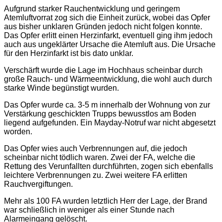
Aufgrund starker Rauchentwicklung und geringem
Atemluftvorrat zog sich die Einheit zurück, wobei das Opfer
aus bisher unklaren Gründen jedoch nicht folgen konnte.
Das Opfer erlitt einen Herzinfarkt, eventuell ging ihm jedoch
auch aus ungeklärter Ursache die Atemluft aus. Die Ursache
für den Herzinfarkt ist bis dato unklar.
Verschärft wurde die Lage im Hochhaus scheinbar durch
große Rauch- und Wärmeentwicklung, die wohl auch durch
starke Winde begünstigt wurden.
Das Opfer wurde ca. 3-5 m innerhalb der Wohnung von zur
Verstärkung geschickten Trupps bewusstlos am Boden
liegend aufgefunden. Ein Mayday-Notruf war nicht abgesetzt
worden.
Das Opfer wies auch Verbrennungen auf, die jedoch
scheinbar nicht tödlich waren. Zwei der FA, welche die
Rettung des Verunfallten durchführten, zogen sich ebenfalls
leichtere Verbrennungen zu. Zwei weitere FA erlitten
Rauchvergiftungen.
Mehr als 100 FA wurden letztlich Herr der Lage, der Brand
war schließlich in weniger als einer Stunde nach
Alarmeingang gelöscht.