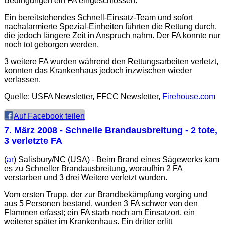
Bedingungen ein FA eingeschlossen.
Ein bereitstehendes Schnell-Einsatz-Team und sofort
nachalarmierte Spezial-Einheiten führten die Rettung durch,
die jedoch längere Zeit in Anspruch nahm. Der FA konnte nur
noch tot geborgen werden.
3 weitere FA wurden während den Rettungsarbeiten verletzt,
konnten das Krankenhaus jedoch inzwischen wieder
verlassen.
Quelle: USFA Newsletter, FFCC Newsletter,
Firehouse.com
Auf Facebook teilen
7. März 2008
- Schnelle Brandausbreitung - 2 tote,
3 verletzte FA
(
ar
) Salisbury/NC (USA) - Beim Brand eines Sägewerks kam
es zu Schneller Brandausbreitung, woraufhin 2 FA
verstarben und 3 drei Weitere verletzt wurden.
Vom ersten Trupp, der zur Brandbekämpfung vorging und
aus 5 Personen bestand, wurden 3 FA schwer von den
Flammen erfasst; ein FA starb noch am Einsatzort, ein
weiterer später im Krankenhaus. Ein dritter erlitt