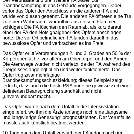
Der Verunfallte und drei weitere FA waren zur
Brandbekämpfung in das Gebäude vorgegangen. Dabei
verlor das Opfer den Anschluss an die anderen FA und
wurde von diesen getrennt. Die anderen FA öffneten eine Tür
zu einem Wohnraum, woraufhin aus diesem Flammen
schlugen. Die FA löschten den Raum ab, als kurz darauf
einer der FA den Notsignalgeber des Opfers anschlagen
hörte. Die vor Ort befindlichen FA fanden daraufhin das
bewusstlose Opfer und verbrachten es ins Freie.
Das Opfer erlitt Verbrennungen 2. und 3. Grades an 50 % der
Körperoberfläche, vor allem am Oberkörper und den Armen.
Die Atemwege wurden nicht verletzt, da der PA während des
Ereignisses angelegt blieb und weiter funktionierte. Das
Opfer trug zwar mehrlagige
Brandbekämpfungsschutzkleidung; dieses Beispiel zeigt
jedoch, dass auch die beste PSA nur eine gewisse Zeit einer
definierten Beanspruchung standhält und nicht
„unverwundbar“ macht.
Das Opfer wurde nach dem Unfall in die Intensivstation
eingeliefert, wo ihm die Ärzte anfangs noch eine „langsame
und langwierige Genesung“ prognostizierten. Der Verunfallte
musste auch künstlich beatmet werden.
10 Tage nach dem Unfall verstarb der FA jedoch noch im