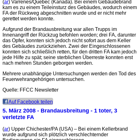
(
ar
) Varrenes/Quebec (Kanada). Bei einem Gebäudebrand
kam es zu einem Teileinsturz des Gebäudes, wodurch einem
FA der Rückweg abgeschnitten wurde und er nicht mehr
gerettet werden konnte.
Aufgrund der Brandausbreitung war allen Trupps im
Innenangriff der Rückzug befohlen worden; drei FA, darunter
das Opfer, konnten sich jedoch nicht sofort aus dem Keller
des Gebäudes zurückziehen. Zwei der Eingeschlossenen
konnten sich schließlich retten, für den dritten FA kam jedoch
jede Hilfe zu spät; seine sterblichen Überreste konnten erst
nach mehren Stunden geborgen werden.
Mehrere unabhängige Untersuchungen werden den Tod des
Feuerwehrangehörigen untersuchen.
Quelle: FFCC Newsletter
Auf Facebook teilen
5. März 2008
- Brandausbreitung - 1 toter, 3
verletzte FA
(
ar
) Upper Chichester/PA (USA) – Bei einem Kellerbrand
wurde aufgrund sich plötzlich verschlechternder