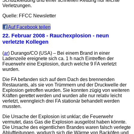
Schutzkleidung und einer schnellen Rettung nur leichte
Verletzungen.
Quelle: FFCC Newsletter
Auf Facebook teilen
22. Februar 2008
- Rauchexplosion - neun
verletzte Kollegen
(
ar
) Durango/CO (USA) – Bei einem Brand in einer
Ladenzeile ereignete sich ca. 1 h nach Eintreffen der
Feuerwehr eine Explosion, durch welche 9 FA verletzt
wurden.
Die FA befanden sich auf dem Dach des brennenden
Restaurants, als sie von Trümmern und der Druckwelle der
Explosion getroffen wurden. Sie konnten zügig von weiteren
Kräften gerettet werden und wurden alle nur relativ leicht
verletzt, wenngleich drei FA stationär behandelt werden
mussten.
Die Ursache der Explosion ist unklar; die Feuerwehr
vermutet, dass Gas die Explosion ausgelöst haben könnte.
Die Ursache des eigentlichen Brandes waren falsch verlegte
Abluftleitungen, wodurch sich die Wärme von Backöfen und