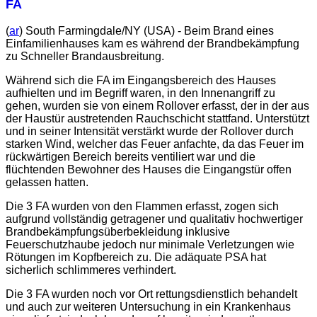
FA
(
ar
) South Farmingdale/NY (USA) - Beim Brand eines
Einfamilienhauses kam es während der Brandbekämpfung
zu Schneller Brandausbreitung.
Während sich die FA im Eingangsbereich des Hauses
aufhielten und im Begriff waren, in den Innenangriff zu
gehen, wurden sie von einem Rollover erfasst, der in der aus
der Haustür austretenden Rauchschicht stattfand. Unterstützt
und in seiner Intensität verstärkt wurde der Rollover durch
starken Wind, welcher das Feuer anfachte, da das Feuer im
rückwärtigen Bereich bereits ventiliert war und die
flüchtenden Bewohner des Hauses die Eingangstür offen
gelassen hatten.
Die 3 FA wurden von den Flammen erfasst, zogen sich
aufgrund vollständig getragener und qualitativ hochwertiger
Brandbekämpfungsüberbekleidung inklusive
Feuerschutzhaube jedoch nur minimale Verletzungen wie
Rötungen im Kopfbereich zu. Die adäquate PSA hat
sicherlich schlimmeres verhindert.
Die 3 FA wurden noch vor Ort rettungsdienstlich behandelt
und auch zur weiteren Untersuchung in ein Krankenhaus