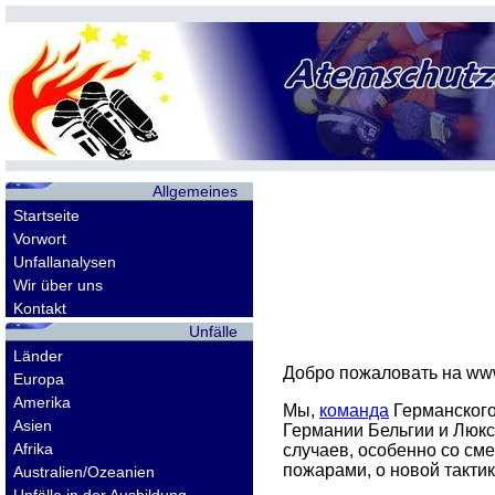
Allgemeines
Startseite
Vorwort
Unfallanalysen
Wir über uns
Kontakt
Unfälle
Länder
Добро пожаловать на
www
Europa
Amerika
Мы,
команда
Германского
Asien
Германии Бельгии и Люк
Afrika
случаев, особенно со см
пожарами, о новой такти
Australien/Ozeanien