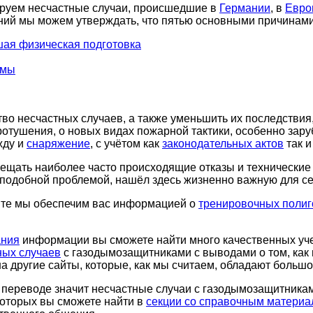
ируем несчастные случаи, происшедшие в
Германии
, в
Евро
ний мы можем утверждать, что пятью основными причинами
ая физическая подготовка
емы
тво несчастных случаев, а также уменьшить их последстви
ротушения, о новых видах пожарной тактики, особенно зару
жду и
снаряжение
, с учётом как
законодательных актов
так и
вещать наиболее часто происходящие отказы и технические
с подобной проблемой, нашёл здесь жизненно важную для 
айте мы обеспечим вас информацией о
тренировочных полиг
ания
информации вы сможете найти много качественных уч
ных случаев
с газодымозащитниками с выводами о том, как
а другие сайты, которые, как мы считаем, обладают больш
в переводе значит несчастные случаи с газодымозащитника
которых вы сможете найти в
секции со справочным матери