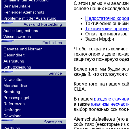
Unfälle in der Ausbildung
С этой целью мы анализ
Beinaheunfälle
основе наших исследова
Fehlender Atemschutz
Probleme mit der Ausrüstung
Недостаточно хорош
Тактические ошибки
Aus- und Fortbildung
Технические пробл
Ausbildung mit uns
Отказ противогазов
Wissenswertes
Закон Мэрфи
Fachliches
Чтобы сократить количес
Gesetze und Normen
технологиях в деле пожа
Gesundheit
защитную пожарную оде
Ausrüstung
Schutzkleidung
Более того, мы будем ос
Service
каждый, кто столкнулся 
Newsletter
Кроме того, на нашем с
Merchandise
США.
Beratung
Pressespiegel
В нашем
разделе скачив
Referenzen
а также
анализы несчаст
выбор полезных ссылок н
Umfragen
Download
Atemschutzfaelle.eu
(что 
Sonstiges
событиях (некоторые из 
Werbung