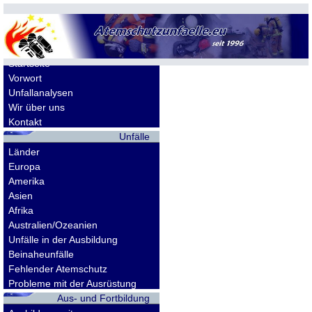
Allgemeines
Startseite
Vorwort
Unfallanalysen
Wir über uns
Kontakt
Unfälle
Länder
Europa
Amerika
Asien
Afrika
Australien/Ozeanien
Unfälle in der Ausbildung
Beinaheunfälle
Fehlender Atemschutz
Probleme mit der Ausrüstung
Aus- und Fortbildung