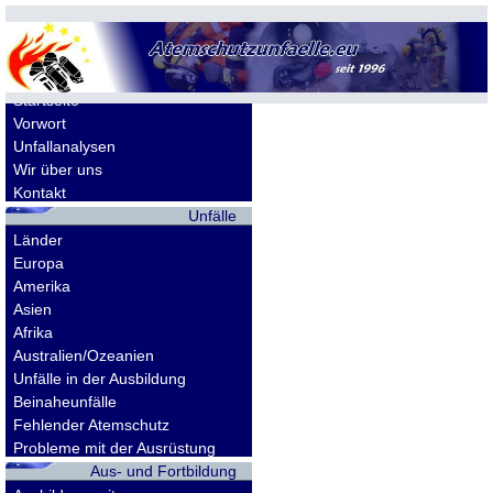
Allgemeines
Startseite
Vorwort
Unfallanalysen
Wir über uns
Kontakt
Unfälle
Länder
Europa
Amerika
Asien
Afrika
Australien/Ozeanien
Unfälle in der Ausbildung
Beinaheunfälle
Fehlender Atemschutz
Probleme mit der Ausrüstung
Aus- und Fortbildung