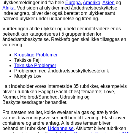
ulykkesmeldinger ind fra hele
Europa
,
Amerika
,
Asien
og
Afrika
. Ved siden af ulykker med åndedrætsbeskyttelse i
indre angreb, bliver der også berettet om ulykker samt
nærved ulykker under uddannelse og træning.
Vurderingen af de ulykker og uheld der indtil videre er os
bekendt kan kategoriseres i 5 grupper inden for
åndedrætsbeskyttelse. Rækkefølgen skal ikke tillægges en
vurdering.
Kropslige Problemer
Taktiske Fejl
Tekniske Problemer
Problemer med åndedrætsbeskyttelsesteknik
Murphys Lov
I alt indeholder vores Internetside 35 rubrikker, eksempelvis
bliver i rubrikken Fagligt (Fachliches) temaerne; Love,
Normer, Helbred/Sundhed, Udrustning og
Beskyttelsesdragter behandlet.
Fra næsten realitet, kolde øvelser via gas og træ fyrede
varme- tilvænningsøvelser helt hen til træning i Flash -over
containere og andre anlæg. Alle disse temaer bliver
behandlet i rubrikken
Uddannelse
. Afsluttet bliver rubrikken