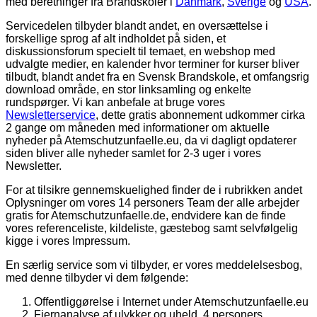
med beretninger fra Brandskoler i
Danmark
,
Sverige
og
USA
.
Servicedelen tilbyder blandt andet, en oversættelse i
forskellige sprog af alt indholdet på siden, et
diskussionsforum specielt til temaet, en webshop med
udvalgte medier, en kalender hvor terminer for kurser bliver
tilbudt, blandt andet fra en Svensk Brandskole, et omfangsrig
download område, en stor linksamling og enkelte
rundspørger. Vi kan anbefale at bruge vores
Newsletterservice
, dette gratis abonnement udkommer cirka
2 gange om måneden med informationer om aktuelle
nyheder på
Atemschutzunfaelle.eu
, da vi dagligt opdaterer
siden bliver alle nyheder samlet for 2-3 uger i vores
Newsletter.
For at tilsikre gennemskuelighed finder de i rubrikken andet
Oplysninger om vores 14 personers Team der alle arbejder
gratis for Atemschutzunfaelle.de, endvidere kan de finde
vores referenceliste, kildeliste, gæstebog samt selvfølgelig
kigge i vores Impressum.
En særlig service som vi tilbyder, er vores meddelelsesbog,
med denne tilbyder vi dem følgende:
Offentliggørelse i Internet under Atemschutzunfaelle.eu
Fjernanalyse af ulykker og uheld, 4 personers