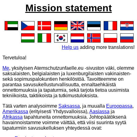
Mission statement
Help us
adding more translations!
Tervetuloa!
Me
, yksityisen
Atemschutzunfaelle.eu
-sivuston väki, olemme
saksalaisten, belgialaisten ja luxenburgilaisten vakinaisten-
sekä sopimuspalokuntien henkilöstöä. Tavoitteemme on
parantaa savusukellusturvallisuutta, ennaltaehkäistä
onnettomuuksia ja tapaturmia, sekä tarjota tietoa uusimista
tekniikoista, taktiikoista ja tutkimustuloksista.
Tätä varten analysoimme
Saksassa
, ja muualla
Euroopassa
,
Amerikassa
(erityisesti Yhdysvalloissa),
Aasiassa
ja
Afrikassa
tapahtuneita onnettomuuksia. Johtopäätöksenä
havainnoistamme voimme väittää, että viisi suurinta syytä
tapaturmiin savusukelluksen yhteydessä ovat: