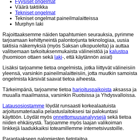
Fyysiset ongelmat
Väärä taktiikka
Tekniset ongelmat
Tekniset ongelmat paineilmalaitteissa
Murphyn laki
Rajoittaaksemme näiden tapahtumien seurauksia, pyrimme
tarjoamaan kehittyneintä palontorjunta teknologiaa, uusia
taktisia näkemyksiä (myös Saksan ulkopuolelta) ja auttaa
valitsemaan tarkoituksenmukaista välineistöä ja
kalustoa
(huomioon ottaen sekä
laki
-, että käytännön asiat)
Lisäksi tarjoamme tietoa ongelmista, jotka liittyvät välineisiin
yleensä, varsinkin paineilmalaitteisiin, jotta muutkin samoista
ongelmista kärsivät saavat tietoa aiheesta.
Tärkeimpänä, tarjoamme tietoa
harjoituspaikoista
aksassa ja
muualla maailmassa, varsinkin Ruotsissa ja Yhdysvalloissa.
Latausosiostamme
löydät runsaasti korkealaatuista
arjoitusmateriaalia pelastuslaitoksesi tai palokuntasi
käyttöön. Löydät myös
onnettomuusanalyysejä
sekä tietoa
niiden ehkäisystä. Tarjoamme myös laajan valikoiman
linkkejä laadukkaiksi toteamillemme internetsivustoille.
Parantaakseen palomiesten tietotaitoa,