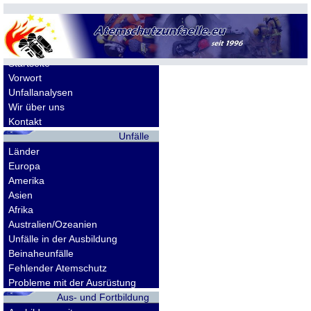
Allgemeines
Startseite
Vorwort
Unfallanalysen
Wir über uns
Kontakt
Unfälle
Länder
Europa
Amerika
Asien
Afrika
Australien/Ozeanien
Unfälle in der Ausbildung
Beinaheunfälle
Fehlender Atemschutz
Probleme mit der Ausrüstung
Aus- und Fortbildung