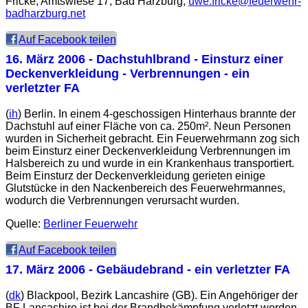
Fricke, Amtswiese 17, Bad Harzburg,
uwe.fricke@feuerwehr-
badharzburg.net
Auf Facebook teilen
16. März 2006
- Dachstuhlbrand - Einsturz einer
Deckenverkleidung - Verbrennungen - ein
verletzter FA
(
ih
) Berlin. In einem 4-geschossigen Hinterhaus brannte der
Dachstuhl auf einer Fläche von ca. 250m². Neun Personen
wurden in Sicherheit gebracht. Ein Feuerwehrmann zog sich
beim Einsturz einer Deckenverkleidung Verbrennungen im
Halsbereich zu und wurde in ein Krankenhaus transportiert.
Beim Einsturz der Deckenverkleidung gerieten einige
Glutstücke in den Nackenbereich des Feuerwehrmannes,
wodurch die Verbrennungen verursacht wurden.
Quelle:
Berliner Feuerwehr
Auf Facebook teilen
17. März 2006
- Gebäudebrand - ein verletzter FA
(
dk
) Blackpool, Bezirk Lancashire (GB). Ein Angehöriger der
BF Lancashire ist bei der Brandbekämpfung verletzt worden.