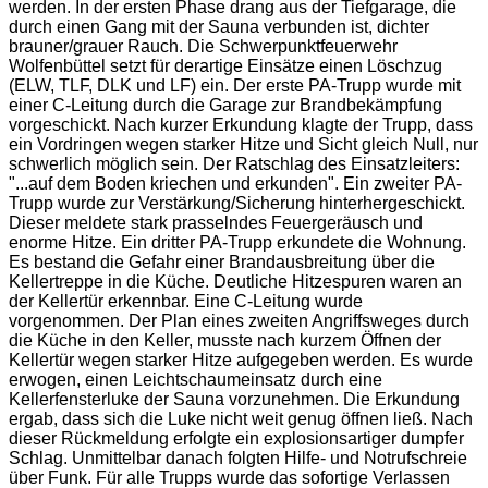
werden. In der ersten Phase drang aus der Tiefgarage, die
durch einen Gang mit der Sauna verbunden ist, dichter
brauner/grauer Rauch. Die Schwerpunktfeuerwehr
Wolfenbüttel setzt für derartige Einsätze einen Löschzug
(ELW, TLF, DLK und LF) ein. Der erste PA-Trupp wurde mit
einer C-Leitung durch die Garage zur Brandbekämpfung
vorgeschickt. Nach kurzer Erkundung klagte der Trupp, dass
ein Vordringen wegen starker Hitze und Sicht gleich Null, nur
schwerlich möglich sein. Der Ratschlag des Einsatzleiters:
"...auf dem Boden kriechen und erkunden". Ein zweiter PA-
Trupp wurde zur Verstärkung/Sicherung hinterhergeschickt.
Dieser meldete stark prasselndes Feuergeräusch und
enorme Hitze. Ein dritter PA-Trupp erkundete die Wohnung.
Es bestand die Gefahr einer Brandausbreitung über die
Kellertreppe in die Küche. Deutliche Hitzespuren waren an
der Kellertür erkennbar. Eine C-Leitung wurde
vorgenommen. Der Plan eines zweiten Angriffsweges durch
die Küche in den Keller, musste nach kurzem Öffnen der
Kellertür wegen starker Hitze aufgegeben werden. Es wurde
erwogen, einen Leichtschaumeinsatz durch eine
Kellerfensterluke der Sauna vorzunehmen. Die Erkundung
ergab, dass sich die Luke nicht weit genug öffnen ließ. Nach
dieser Rückmeldung erfolgte ein explosionsartiger dumpfer
Schlag. Unmittelbar danach folgten Hilfe- und Notrufschreie
über Funk. Für alle Trupps wurde das sofortige Verlassen