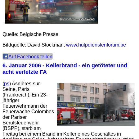
Quelle: Belgische Presse
Bildquelle: David Stockman,
www.hulpdienstenforum.be
Auf Facebook teilen
6. Januar 2006
- Kellerbrand - ein getöteter und
acht verletzte FA
(
ps
)
Asnières-sur-
Seine
, Paris
(Frankreich). Ein 23-
jähriger
Feuerwehrmann der
Feuerwache Colombes
der Pariser
Berufsfeuerwehr
(BSPP), starb am
Freitag bei einem Brand im Keller eines Geschäftes in