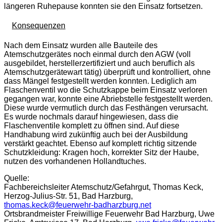
längeren Ruhepause konnten sie den Einsatz fortsetzen.
Konsequenzen
Nach dem Einsatz wurden alle Bauteile des
Atemschutzgerätes noch einmal durch den AGW (voll
ausgebildet, herstellerzertifiziert und auch beruflich als
Atemschutzgerätewart tätig) überprüft und kontrolliert, ohne
dass Mängel festgestellt werden konnten. Lediglich am
Flaschenventil wo die Schutzkappe beim Einsatz verloren
gegangen war, konnte eine Abriebstelle festgestellt werden.
Diese wurde vermutlich durch das Festhängen verursacht.
Es wurde nochmals darauf hingewiesen, dass die
Flaschenventile komplett zu öffnen sind. Auf diese
Handhabung wird zukünftig auch bei der Ausbildung
verstärkt geachtet. Ebenso auf komplett richtig sitzende
Schutzkleidung: Kragen hoch, korrekter Sitz der Haube,
nutzen des vorhandenen Hollandtuches.
Quelle:
Fachbereichsleiter Atemschutz/Gefahrgut, Thomas Keck,
Herzog-Julius-Str. 51, Bad Harzburg,
thomas.keck@feuerwehr-badharzburg.net
Ortsbrandmeister Freiwillige Feuerwehr Bad Harzburg, Uwe