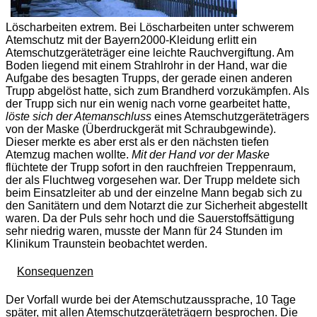
Löscharbeiten extrem. Bei Löscharbeiten unter schwerem
Atemschutz mit der Bayern2000-Kleidung erlitt ein
Atemschutzgeräteträger eine leichte Rauchvergiftung. Am
Boden liegend mit einem Strahlrohr in der Hand, war die
Aufgabe des besagten Trupps, der gerade einen anderen
Trupp abgelöst hatte, sich zum Brandherd vorzukämpfen. Als
der Trupp sich nur ein wenig nach vorne gearbeitet hatte,
löste sich der Atemanschluss
eines Atemschutzgeräteträgers
von der Maske (Überdruckgerät mit Schraubgewinde).
Dieser merkte es aber erst als er den nächsten tiefen
Atemzug machen wollte.
Mit der Hand vor der Maske
flüchtete der Trupp sofort in den rauchfreien Treppenraum,
der als Fluchtweg vorgesehen war. Der Trupp meldete sich
beim Einsatzleiter ab und der einzelne Mann begab sich zu
den Sanitätern und dem Notarzt die zur Sicherheit abgestellt
waren. Da der Puls sehr hoch und die Sauerstoffsättigung
sehr niedrig waren, musste der Mann für 24 Stunden im
Klinikum Traunstein beobachtet werden.
Konsequenzen
Der Vorfall wurde bei der Atemschutzaussprache, 10 Tage
später, mit allen Atemschutzgeräteträgern besprochen. Die