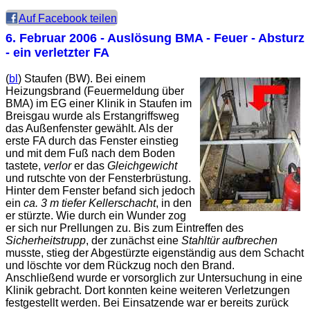
Auf Facebook teilen
6. Februar 2006
- Auslösung BMA - Feuer - Absturz
- ein verletzter FA
(
bl
) Staufen (BW). Bei einem
Heizungsbrand (Feuermeldung über
BMA) im EG einer Klinik in Staufen im
Breisgau wurde als Erstangriffsweg
das Außenfenster gewählt. Als der
erste FA durch das Fenster einstieg
und mit dem Fuß nach dem Boden
tastete,
verlor
er das
Gleichgewicht
und rutschte von der Fensterbrüstung.
Hinter dem Fenster befand sich jedoch
ein
ca. 3 m tiefer Kellerschacht
, in den
er stürzte. Wie durch ein Wunder zog
er sich nur Prellungen zu. Bis zum Eintreffen des
Sicherheitstrupp
, der zunächst eine
Stahltür aufbrechen
musste, stieg der Abgestürzte eigenständig aus dem Schacht
und löschte vor dem Rückzug noch den Brand.
Anschließend wurde er vorsorglich zur Untersuchung in eine
Klinik gebracht. Dort konnten keine weiteren Verletzungen
festgestellt werden. Bei Einsatzende war er bereits zurück