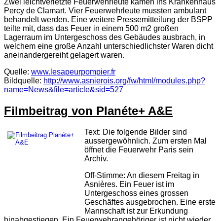
Zwei leichtverletzte Feuerwehrleute kamen ins Krankenhaus
Percy de Clamart
. Vier Feuerwehrleute mussten ambulant
behandelt werden. Eine weitere Pressemitteilung der BSPP
teilte mit, dass das Feuer in einem 500 m2 großen
Lagerraum im Untergeschoss des Gebäudes ausbrach, in
welchem eine große Anzahl unterschiedlichster Waren dicht
aneinandergereiht gelagert waren.
Quelle:
www.lesapeurpompier.fr
Bildquelle:
http://www.asnierois.org/fw/html/modules.php?
name=News&file=article&sid=527
Filmbeitrag von Planéte+ A&E
Text: Die folgende Bilder sind
aussergewöhnlich. Zum ersten Mal
öffnet die Feuerwehr Paris sein
Archiv.
Off-Stimme: An diesem Freitag in
Asnières. Ein Feuer ist im
Untergeschoss eines grossen
Geschäftes ausgebrochen. Eine erste
Mannschaft ist zur Erkundung
hinabgestiegen. Ein Feuerwehrangehöriger ist nicht wieder