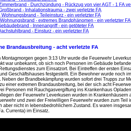
Zimmerbrand - Durchzündung - Rückzug von vier AGT - 1 FA ver
Großbrand - Inhalationstrauma - zwei verletzte FA
 Wohnungsbrand - Teileinsturz - ein verletzter FA
 Wohnungsbrand - extremes Brandphänomen - ein verletzter FA
Gebäudebrand - Innenangriff - ein getöteter FA
achstuhlbrand - Einsturz - ein verletzter FA
me Brandausbreitung - acht verletzte FA
 Montagmorgen gegen 3:13 Uhr wurde die Feuerwehr Leverku
nkt war unbekannt, ob sich noch Personen im Gebäude befanden
ettungsdienstes zum Einsatzort. Bei Eintreffen der ersten Eins
d Geschäftshauses festgestellt. Ein Bewohner wurde noch im
. Neben der Brandbekämpfung wurden sofort drei Trupps zur Me
u einer extremen Brandausbreitung, bei der sich acht Feuerweh
 Personen mit Rauchgasvergiftung ins Krankenhaus Opladen, 
 Kollegen der Feuerwehr Leverkusen wurden in Krankenhäusern a
uerwehr und zwei der Freiwilligen Feuerwehr wurden zum Teil in 
ch aber nicht in lebensbedrohlichem Zustand. Es waren insgesa
a. Currenta) im Einsatz.