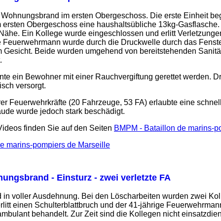
h). Wohnungsbrand im ersten Obergeschoss. Die erste Einheit b
 ersten Obergeschoss eine haushaltsübliche 13kg-Gasflasche. Ein
 Nähe. Ein Kollege wurde eingeschlossen und erlitt Verletzung
te Feuerwehrmann wurde durch die Druckwelle durch das Fenste
im Gesicht. Beide wurden umgehend von bereitstehenden Sanität
.
nte ein Bewohner mit einer Rauchvergiftung gerettet werden. Dr
sch versorgt.
rer Feuerwehrkräfte (20 Fahrzeuge, 53 FA) erlaubte eine schn
de wurde jedoch stark beschädigt.
Videos finden Sie auf den Seiten
BMPM - Bataillon de marins-p
e marins-pompiers de Marseille
ungsbrand - Einsturz - zwei verletzte FA
 in voller Ausdehnung. Bei den Löscharbeiten wurden zwei Kol
rlitt einen Schulterblattbruch und der 41-jährige Feuerwehrman
lant behandelt. Zur Zeit sind die Kollegen nicht einsatzdien