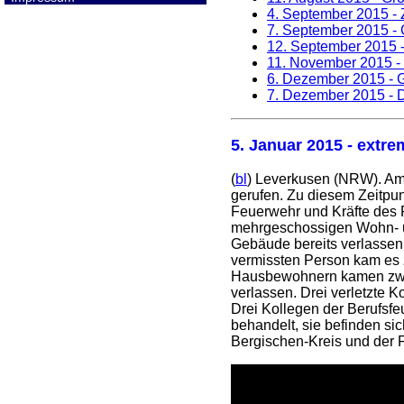
4. September 2015
- 
7. September 2015
- 
12. September 2015
-
11. November 2015
-
6. Dezember 2015
- 
7. Dezember 2015
- D
5. Januar 2015
- extre
(
bl
) Leverkusen (NRW). Am
gerufen. Zu diesem Zeitpu
Feuerwehr und Kräfte des R
mehrgeschossigen Wohn- un
Gebäude bereits verlassen
vermissten Person kam es z
Hausbewohnern kamen zwei
verlassen. Drei verletzte
Drei Kollegen der Berufsfe
behandelt, sie befinden si
Bergischen-Kreis und der F