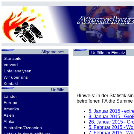
Allgemeines
Unfälle im Einsatz
Startseite
Vorwort
Unfallanalysen
Wir über uns
Kontakt
Unfälle
Hinweis: in der Statistik 
Länder
betroffenen
FA
die Summe d
Europa
Amerika
5. Januar 2015
- extr
Asien
8. Januar 2015
- Groß
Afrika
26. Januar 2015
- Gro
5. Februar 2015
- Woh
Australien/Ozeanien
7. Februar 2015
- Woh