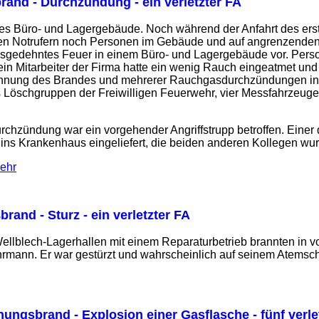
rand - Durchzündung - ein verletzter FA
es Büro- und Lagergebäude. Noch während der Anfahrt des ersten
n Notrufern noch Personen im Gebäude und auf angrenzenden Dä
ausgedehntes Feuer in einem Büro- und Lagergebäude vor. Perso
ein Mitarbeiter der Firma hatte ein wenig Rauch eingeatmet un
hnung des Brandes und mehrerer Rauchgasdurchzündungen in Fo
s Löschgruppen der Freiwilligen Feuerwehr, vier Messfahrzeug
hzündung war ein vorgehender Angriffstrupp betroffen. Einer der
ns Krankenhaus eingeliefert, die beiden anderen Kollegen wurd
wehr
brand - Sturz - ein verletzter FA
llblech-Lagerhallen mit einem Reparaturbetrieb brannten in v
hrmann. Er war gestürzt und wahrscheinlich auf seinem Atemsch
ungsbrand - Explosion einer Gasflasche - fünf verle