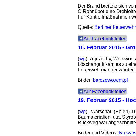
Der Brand breitete sich v
C-Rohr über eine Drehleiter
Für Kontrollmaßnahmen wurd
Quelle:
Berliner Feuerwehr
Auf Facebook teilen
16. Februar 2015
- Gro
(
wp
) Rejczuchy, Wojewodsc
Löschangriff kam es zu ein
Feuerwehrmänner wurden 
Bilder:
barczewo.wm.pl
Auf Facebook teilen
19. Februar 2015
- Hoc
(
wp
) - Warschau (Polen). 
Baumaterialien, u.a. Styro
Rückweg war abgeschnitten
Bilder und Videos:
tvn war