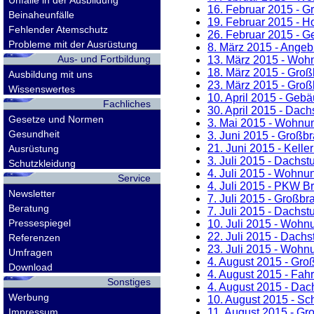
Unfälle in der Ausbildung
16. Februar 2015
- Gr
Beinaheunfälle
19. Februar 2015
- Ho
Fehlender Atemschutz
26. Februar 2015
- Ge
Probleme mit der Ausrüstung
8. März 2015
- Angebr
Aus- und Fortbildung
13. März 2015
- Wohn
18. März 2015
- Großb
Ausbildung mit uns
23. März 2015
- Großb
Wissenswertes
10. April 2015
- Gebäu
Fachliches
30. April 2015
- Dachs
Gesetze und Normen
3. Mai 2015
- Wohnung
Gesundheit
3. Juni 2015
- Großbra
21. Juni 2015
- Kelle
Ausrüstung
3. Juli 2015
- Dachstu
Schutzkleidung
4. Juli 2015
- Wohnung
Service
4. Juli 2015
- PKW Bra
Newsletter
7. Juli 2015
- Großbra
Beratung
7. Juli 2015
- Dachstu
Pressespiegel
10. Juli 2015
- Wohnun
22. Juli 2015
- Dachst
Referenzen
23. Juli 2015
- Wohnun
Umfragen
4. August 2015
- Groß
Download
4. August 2015
- Fahr
Sonstiges
4. August 2015
- Dach
Werbung
10. August 2015
- Sc
Impressum
11. August 2015
- Gro