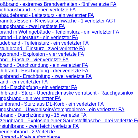
oßbrand - extremes Brandverhalten - fünf verletzte FA
chhausbrand - sieben verletzte FA
bäudebrand - Leitersturz - ein verletzter FA
anntes Essen - Kreislaufschwäche - 1 verletzter AGT
ungsbrand - zwei getötete FA
rand in Wohngebäude - Teileinsturz - ein verletzter FA
rand - Leitersturz - ein verletzter FA
debrand - Teileinsturz - ein verletzter FA
tuhlbrand - Einsturz - zwei verletzte FA
sbrand - Explosion - vier verletzte FA
nd - Einsturz - vier verletzte FA
rbrand - Durchzündung - ein verletzter FA
hlbrand - Erschöpfung - drei verletzte FA
sbrand - Erschöpfung - zwei verletzte FA
nd - ein verletzter FA
nd - Erschöpfung - ein verletzter FA
hlbrand - Sturz - Überdruckmaske verrutscht - Rauchgasintox
gsbrand - ein verletzter FA
uhlbrand - Sturz aus DL-Korb - ein verletzter FA
gsbrand - Unwohlsein/Atemprobleme - ein verletzter FA
brand - Durchzündung - 15 verletzte FA
zeugbrand - Explosion einer Sauerstoffflasche - drei verletzte F
stuhlbrand - zwei leicht verletzte FA
heunenbrand - 2 Verletzte
ßbrand - Kreislaufprobleme