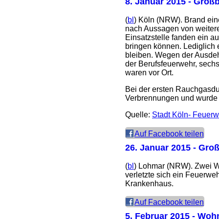
8. Januar 2015
- Großb
(
bl
) Köln (NRW). Brand ein
nach Aussagen von weitere
Einsatzstelle fanden ein 
bringen können. Lediglich 
bleiben. Wegen der Ausde
der Berufsfeuerwehr, sech
waren vor Ort.
Bei der ersten Rauchgasdurc
Verbrennungen und wurde i
Quelle:
Stadt Köln- Feuer
Auf Facebook teilen
26. Januar 2015
- Groß
(
bl
) Lohmar (NRW). Zwei We
verletzte sich ein Feuerwe
Krankenhaus.
Auf Facebook teilen
5. Februar 2015
- Wohn