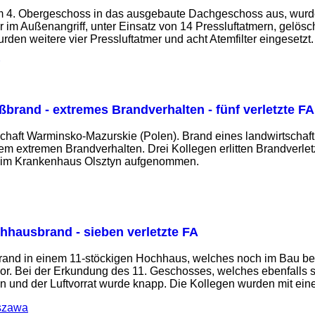
om 4. Obergeschoss in das ausgebaute Dachgeschoss aus, wurde 
 im Außenangriff, unter Einsatz von 14 Pressluftatmern, gelösch
en weitere vier Pressluftatmer und acht Atemfilter eingesetzt.
ßbrand - extremes Brandverhalten - fünf verletzte FA
haft Warminsko-Mazurskie (Polen). Brand eines landwirtschaf
em extremen Brandverhalten. Drei Kollegen erlitten Brandverlet
im Krankenhaus Olsztyn aufgenommen.
hhausbrand - sieben verletzte FA
Brand in einem 11-stöckigen Hochhaus, welches noch im Bau be
por. Bei der Erkundung des 11. Geschosses, welches ebenfalls s
 und der Luftvorrat wurde knapp. Die Kollegen wurden mit ein
szawa