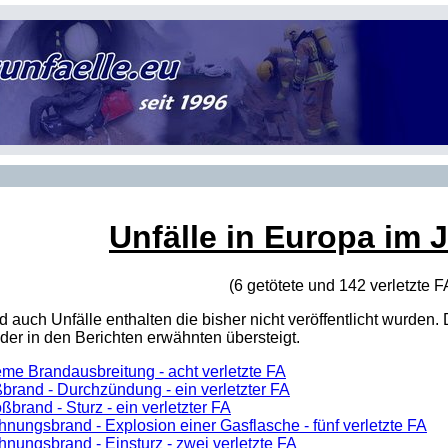
Unfälle in Europa im 
(6 getötete und 142 verletzte
F
sind auch Unfälle enthalten die bisher nicht veröffentlicht wur
er in den Berichten erwähnten übersteigt.
eme Brandausbreitung - acht verletzte FA
brand - Durchzündung - ein verletzter FA
ßbrand - Sturz - ein verletzter FA
nungsbrand - Explosion einer Gasflasche - fünf verletzte FA
nungsbrand - Einsturz - zwei verletzte FA