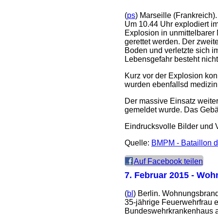
(
ps
) Marseille (Frankreic
Um 10.44 Uhr explodiert im
Explosion in unmittelbarer
gerettet werden. Der zwei
Boden und verletzte sich 
Lebensgefahr besteht nicht
Kurz vor der Explosion kon
wurden ebenfallsd medizini
Der massive Einsatz weite
gemeldet wurde. Das Gebäu
Eindrucksvolle Bilder und 
Quelle:
BMPM - Bataillon d
Auf Facebook teilen
7. Februar 2015
- Wohn
(
bl
) Berlin. Wohnungsbrand
35-jährige Feuerwehrfrau e
Bundeswehrkrankenhaus ambu