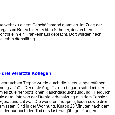
uerwehr zu einem Geschäftsbrand alarmiert. Im Zuge der
gals im Bereich der rechten Schulter, des rechten
ontrolle in ein Krankenhaus gebracht. Dort wurden nach
iterhin dienstfähig.
rei verletzte Kollegen
errauchten Treppe wurde durch die zuerst eingetroffenen
ung aufhält. Der erste Angriffstrupp begann sofort mit der
 es zu einer plötzlichen Rauchgasdurchzündung. Hierdurch
ste daraufhin von der Drehleiterbesatzung aus dem Fenster
rät undicht war. Die weiteren Truppmitglieder sowie drei
 vermissten Kind in der Wohnung. Knapp 25 Minuten nach dem
 leider nur noch den Tod des fast zweijährigen Jungen