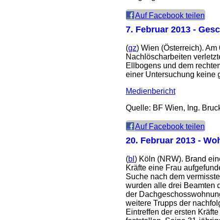
Auf Facebook teilen
7. Februar 2013
- Gesc
(
gz
) Wien (Österreich). A
Nachlöscharbeiten verletz
Ellbogens und dem rechtem
einer Untersuchung keine g
Medienbericht
Quelle: BF Wien, Ing. Bruc
Auf Facebook teilen
20. Februar 2013
- Woh
(
bl
) Köln (NRW). Brand ein
Kräfte eine Frau aufgefunde
Suche nach dem vermisste
wurden alle drei Beamten d
der Dachgeschosswohnung g
weitere Trupps der nachfo
Eintreffen der ersten Kräf