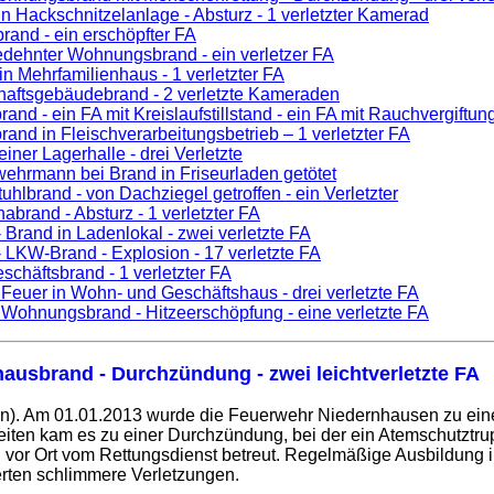
in Hackschnitzelanlage - Absturz - 1 verletzter Kamerad
rand - ein erschöpfter FA
dehnter Wohnungsbrand - ein verletzer FA
in Mehrfamilienhaus - 1 verletzter FA
chaftsgebäudebrand - 2 verletzte Kameraden
and - ein FA mit Kreislaufstillstand - ein FA mit Rauchvergiftun
rand in Fleischverarbeitungsbetrieb – 1 verletzter FA
iner Lagerhalle - drei Verletzte
ehrmann bei Brand in Friseurladen getötet
uhlbrand - von Dachziegel getroffen - ein Verletzter
abrand - Absturz - 1 verletzter FA
 Brand in Ladenlokal - zwei verletzte FA
 LKW-Brand - Explosion - 17 verletzte FA
schäftsbrand - 1 verletzter FA
 Feuer in Wohn- und Geschäftshaus - drei verletzte FA
 Wohnungsbrand - Hitzeerschöpfung - eine verletzte FA
ausbrand - Durchzündung - zwei leichtverletzte FA
n). Am 01.01.2013 wurde die Feuerwehr Niedernhausen zu ei
en kam es zu einer Durchzündung, bei der ein Atemschutztrupp
or Ort vom Rettungsdienst betreut. Regelmäßige Ausbildung i
rten schlimmere Verletzungen.