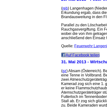
(
reb
) Langenhagen (Nieder
Erkundung ergab, dass die
Brandausweitung in den Flu
Parallel zu den Löscharbe
Rauchgasvergiftung. Ein Fe
wobei die von ihm getrage
anschließend den Einsatz f
Quelle:
Feuerwehr Lange
Auf Facebook teilen
31. Mai 2013
- Wirtsch
(
gz
) Absam (Österreich). B
eine Tenne in Vollbrand. 
zwei Atmeschutzgeräteträge
Kamerad zog sich eine 1. 
er keine Flammschutzhaube
Atemschutzgeräteträger stü
Futterloch im Tennenboden
Stall ab. Er zog sich glück
zu. Beide Kameraden wurd