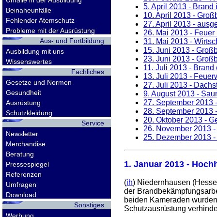
Unfälle in der Ausbildung
5. April 2013
- Brand 
Beinaheunfälle
10. April 2013
- Großb
Fehlender Atemschutz
27. April 2013
- ausge
Probleme mit der Ausrüstung
26. Mai 2013
- Feuer 
Aus- und Fortbildung
31. Mai 2013
- Wirts
15. Juni 2013
- Großbr
Ausbildung mit uns
23. Juni 2013
- Großb
Wissenswertes
11. Juli 2013
- Brand e
Fachliches
13. Juli 2013
- Feuerw
Gesetze und Normen
27. Juli 2013
- Dachst
Gesundheit
9. August 2013
- Saun
27. September 2013
-
Ausrüstung
28. September 2013
-
Schutzkleidung
20. Oktober 2013
- Ge
Service
26. November 2013
-
Newsletter
25. Dezember 2013
-
Merchandise
Beratung
1. Januar 2013
- Hochh
Pressespiegel
Referenzen
(
ih
) Niedernhausen (Hesse
Umfragen
der Brandbekämpfungsarbeit
Download
beiden Kameraden wurden v
Sonstiges
Schutzausrüstung verhinde
Werbung