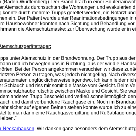
 (Baden-Württemberg). Der Brand brach in einer Souterrainwo
er Atemschutz durchsuchten die Wohnungen und evakuierten di
konnte durch mehrere Trupps gerettet werden, ein Notarzt und
 ein. Der Patient wurde unter Reanimationsbedingungen in e
eitere Hausbewohner konnten nach Sichtung und Behandlung vor 
ehrmann die Atemschutzmaske; zur Überwachung wurde er in e
Atemschutzgeräteträger:
upps unter Atemschutz in der Brandwohnung. Der Trupp aus der
pmann und ich bewegten uns in Richtung, aus der wir die Han
örten. Bei der Person angekommen versuchten wir diese zunäch
rletzten Person zu tragen, was jedoch nicht geling. Nach diver
nautomaten unglücklicherweise irgendwo. Ich kann leider nicht
der Schlauch und riss mir somit die Maske vom Gesicht. Beim V
lammschutzhaube rutschte zwischen Maske und Gesicht. Sie war a
m anderen Trupp Bescheid und verließ schnellstmöglich den v
Rauch und damit verbundene Rauchgase ein. Noch im Brandraum
hr sicher auf eigenen Beinen stehen konnte wurde ich zu eine
rt stellte man dann eine Rauchgasvergiftung und Rußablagerung
leiben."
n-Neckarhausen
. Wir danken ganz besonders dem Atemschutzg