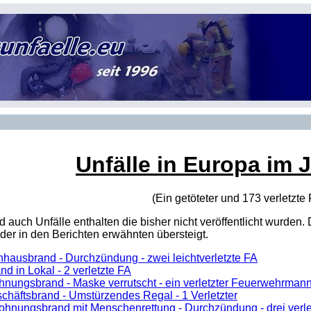
Unfälle in Europa im 
(Ein getöteter und 173 verletzte
sind auch Unfälle enthalten die bisher nicht veröffentlicht wur
er in den Berichten erwähnten übersteigt.
hausbrand - Durchzündung - zwei leichtverletzte FA
nd in Lokal - 2 verletzte FA
nungsbrand - Maske verrutscht - ein verletzter Feuerwehrman
chäftsbrand - Umstürzendes Regal - 1 Verletzter
ohnungsbrand mit Menschenrettung - Durchzündung - drei verle