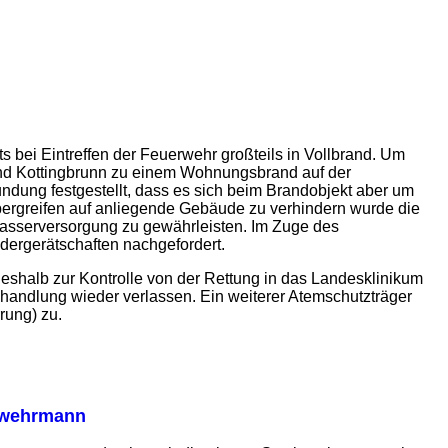
ts bei Eintreffen der Feuerwehr großteils in Vollbrand. Um
nd Kottingbrunn zu einem Wohnungsbrand auf der
undung festgestellt, dass es sich beim Brandobjekt aber um
Übergreifen auf anliegende Gebäude zu verhindern wurde die
Wasserversorgung zu gewährleisten. Im Zuge des
dergerätschaften nachgefordert.
eshalb zur Kontrolle von der Rettung in das Landesklinikum
andlung wieder verlassen. Ein weiterer Atemschutzträger
rung) zu.
erwehrmann