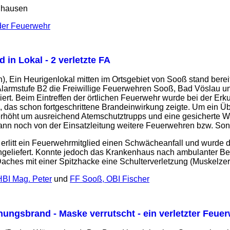
nhausen
 der Feuerwehr
 in Lokal - 2 verletzte FA
h), Ein Heurigenlokal mitten im Ortsgebiet von Sooß stand berei
larmstufe B2 die Freiwillige Feuerwehren Sooß, Bad Vöslau u
ert. Beim Eintreffen der örtlichen Feuerwehr wurde bei der Erk
, das schon fortgeschrittene Brandeinwirkung zeigte. Um ein 
erhöht um ausreichend Atemschutztrupps und eine gesicherte 
ann noch von der Einsatzleitung weitere Feuerwehren bzw. Son
erlitt ein Feuerwehrmitglied einen Schwächeanfall und wurde d
geliefert. Konnte jedoch das Krankenhaus nach ambulanter Beh
aches mit einer Spitzhacke eine Schulterverletzung (Muskelzer
HBI Mag. Peter
und
FF Sooß, OBI Fischer
ungsbrand - Maske verrutscht - ein verletzter Feu