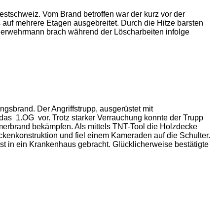
tschweiz. Vom Brand betroffen war der kurz vor der
s auf mehrere Etagen ausgebreitet. Durch die Hitze barsten
uerwehrmann brach während der Löscharbeiten infolge
brand. Der Angriffstrupp, ausgerüstet mit
 das
1.OG vor. Trotz starker Verrauchung konnte der Trupp
erbrand bekämpfen. Als mittels TNT-Tool die Holzdecke
ckenkonstruktion und fiel einem Kameraden auf die Schulter.
t in ein Krankenhaus gebracht. Glücklicherweise bestätigte