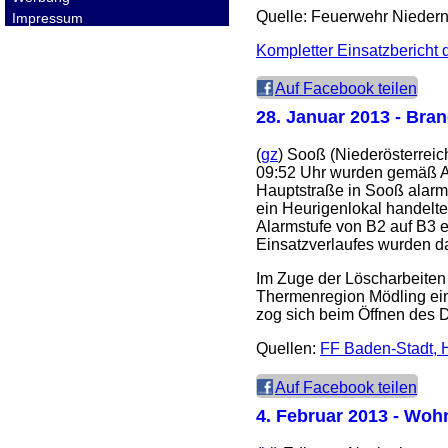
Quelle: Feuerwehr Nieder
Impressum
Kompletter Einsatzbericht
Auf Facebook teilen
28. Januar 2013
- Brand
(
gz
) Sooß (Niederösterreic
09:52 Uhr wurden gemäß A
Hauptstraße in Sooß alarmi
ein Heurigenlokal handelte
Alarmstufe von B2 auf B3 
Einsatzverlaufes wurden d
Im Zuge der Löscharbeiten 
Thermenregion Mödling ein
zog sich beim Öffnen des D
Quellen:
FF Baden-Stadt, 
Auf Facebook teilen
4. Februar 2013
- Wohn