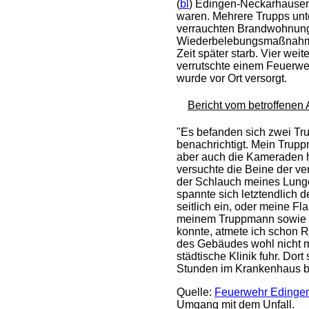
(
bl
) Edingen-Neckarhausen
waren. Mehrere Trupps unt
verrauchten Brandwohnung 
Wiederbelebungsmaßnahmen
Zeit später starb. Vier w
verrutschte einem Feuerw
wurde vor Ort versorgt.
Bericht vom betroffenen 
"Es befanden sich zwei Tr
benachrichtigt. Mein Trup
aber auch die Kameraden h
versuchte die Beine der ve
der Schlauch meines Lunge
spannte sich letztendlich 
seitlich ein, oder meine F
meinem Truppmann sowie de
konnte, atmete ich schon 
des Gebäudes wohl nicht me
städtische Klinik fuhr. Do
Stunden im Krankenhaus b
Quelle:
Feuerwehr Edinge
Umgang mit dem Unfall.