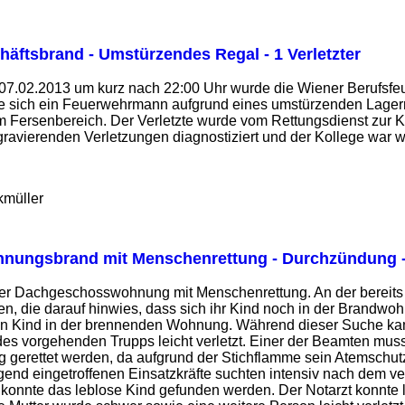
häftsbrand - Umstürzendes Regal - 1 Verletzter
m 07.02.2013 um kurz nach 22:00 Uhr wurde die Wiener Berufsfe
te sich ein Feuerwehrmann aufgrund eines umstürzenden Lagerre
 Fersenbereich. Der Verletzte wurde vom Rettungsdienst zur K
ravierenden Verletzungen diagnostiziert und der Kollege war we
kmüller
nungsbrand mit Menschenrettung - Durchzündung - d
er Dachgeschosswohnung mit Menschenrettung. An der bereits v
n, die darauf hinwies, dass sich ihr Kind noch in der Brandwohn
n Kind in der brennenden Wohnung. Während dieser Suche kam
es vorgehenden Trupps leicht verletzt. Einer der Beamten mus
erettet werden, da aufgrund der Stichflamme sein Atemschutzge
lgend eingetroffenen Einsatzkräfte suchten intensiv nach dem
te konnte das leblose Kind gefunden werden. Der Notarzt konnte