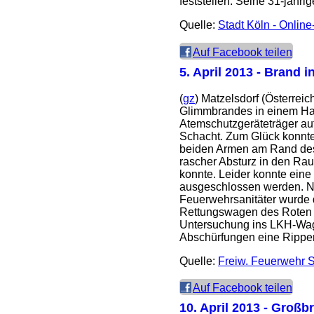
feststellen. Seine 31-jähri
Quelle:
Stadt Köln - Onlin
Auf Facebook teilen
5. April 2013
- Brand in
(
gz
)
Matzelsdorf (Österrei
Glimmbrandes in einem Hac
Atemschutzgeräteträger auf
Schacht. Zum Glück konnte 
beiden Armen am Rand des
rascher Absturz in den Ra
konnte. Leider konnte eine
ausgeschlossen werden. N
Feuerwehrsanitäter wurde d
Rettungswagen des Roten 
Untersuchung ins LKH-Wag
Abschürfungen eine Rippenp
Quelle:
Freiw. Feuerwehr 
Auf Facebook teilen
10. April 2013
- Großbr