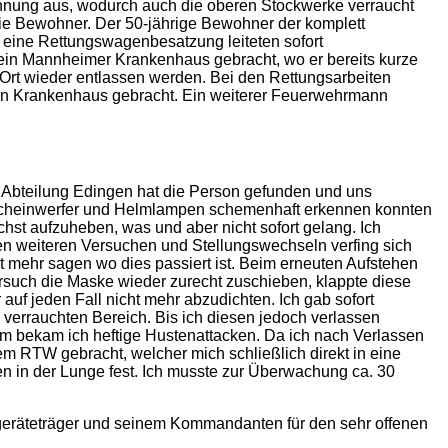
hnung aus, wodurch auch die oberen Stockwerke verraucht
e Bewohner. Der 50-jährige Bewohner der komplett
 eine Rettungswagenbesatzung leiteten sofort
in Mannheimer Krankenhaus gebracht, wo er bereits kurze
Ort wieder entlassen werden. Bei den Rettungsarbeiten
in Krankenhaus gebracht. Ein weiterer Feuerwehrmann
 Abteilung Edingen hat die Person gefunden und uns
dscheinwerfer und Helmlampen schemenhaft erkennen konnten
st aufzuheben, was und aber nicht sofort gelang. Ich
sen weiteren Versuchen und Stellungswechseln verfing sich
 mehr sagen wo dies passiert ist. Beim erneuten Aufstehen
ersuch die Maske wieder zurecht zuschieben, klappte diese
uf jeden Fall nicht mehr abzudichten. Ich gab sofort
errauchten Bereich. Bis ich diesen jedoch verlassen
 bekam ich heftige Hustenattacken. Da ich nach Verlassen
m RTW gebracht, welcher mich schließlich direkt in eine
en in der Lunge fest. Ich musste zur Überwachung ca. 30
eräteträger und seinem Kommandanten für den sehr offenen