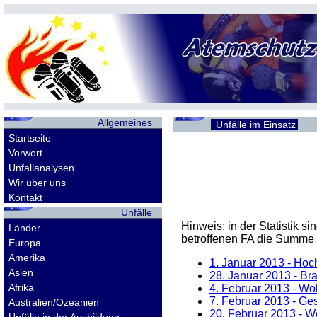
Allgemeines
Unfälle im Einsatz
Startseite
Vorwort
Unfallanalysen
Wir über uns
Kontakt
Unfälle
Hinweis: in der Statistik 
Länder
betroffenen
FA
die Summe d
Europa
Amerika
1. Januar 2013
- Hoch
Asien
28. Januar 2013
- Bra
Afrika
4. Februar 2013
- Woh
7. Februar 2013
- Ges
Australien/Ozeanien
20. Februar 2013
- W