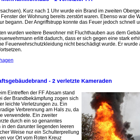
sachsen). Kurz nach 1 Uhr wurde ein Brand im zweiten Oberges
 Fenster der Wohnung bereits zerstört waren. Ebenso war die W
r begann. Der Angriffstrupp konnte das Feuer jedoch schnell un
iten wurden weitere Bewohner mit Fluchthauben aus dem Gebäud
uerwehrmann erlitt dadurch, dass er sich gegen eine stark erhit
ne Feuerwehrschutzkleidung nicht beschädigt wurde. Er wurde
ortsetzen.
nhagen
aftsgebäudebrand - 2 verletzte Kameraden
eim Eintreffen der FF Absam stand
Bei der Brandbekämpfung zogen sich
r leichte Verletzungen zu. Ein
gradige Verbrennung am Hals zu, da
 verwendete. Ein zweiter
rzte durch ein so genanntes
 in den darunter liegenden leeren
licher Weise nur ein Schulterprellung
en vor Ort vom Roten Kreuz