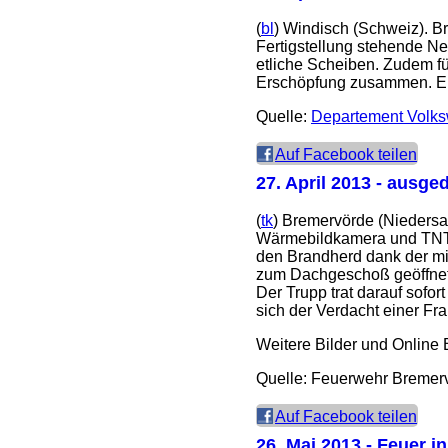
(
bl
) Windisch (Schweiz). 
Fertigstellung stehende Ne
etliche Scheiben. Zudem f
Erschöpfung zusammen. Ein
Quelle:
Departement Volksw
Auf Facebook teilen
27. April 2013
- ausged
(
tk
) Bremervörde (Niedersa
Wärmebildkamera und TNT T
den Brandherd dank der mi
zum Dachgeschoß geöffnet w
Der Trupp trat darauf sofo
sich der Verdacht einer Fra
Weitere Bilder und Online 
Quelle: Feuerwehr Bremer
Auf Facebook teilen
26. Mai 2013
- Feuer in