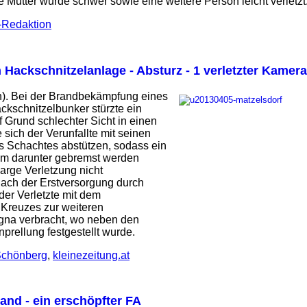
ge Mutter wurde schwer sowie eine weitere Person leicht verletzt
e-Redaktion
 Hackschnitzelanlage - Absturz - 1 verletzter Kamer
ch). Bei der Brandbekämpfung eines
kschnitzelbunker stürzte ein
 Grund schlechter Sicht in einen
sich der Verunfallte mit seinen
 Schachtes abstützen, sodass ein
um darunter gebremst werden
 arge Verletzung nicht
ach der Erstversorgung durch
er Verletzte mit dem
Kreuzes zur weiteren
na verbracht, wo neben den
rellung festgestellt wurde.
Schönberg
,
kleinezeitung.at
and - ein erschöpfter FA