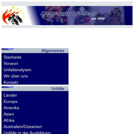
Allgemeines
Startseite
Vorwort
Unfallanalysen
Wir über uns
Kontakt
Unfälle
Länder
Europa
Amerika
Asien
Afrika
Australien/Ozeanien
Unfälle in der Ausbildung