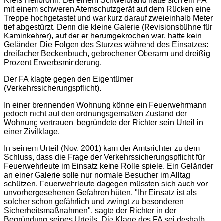
Kreis Heilbronn. Bei einem Schwelbrand hatte sich ein FA
mit einem schweren Atemschutzgerät auf dem Rücken eine
Treppe hochgetastet und war kurz darauf zweieinhalb Meter
tief abgestürzt. Denn die kleine Galerie (Revisionsbühne für
Kaminkehrer), auf der er herumgekrochen war, hatte kein
Geländer. Die Folgen des Sturzes während des Einsatzes:
dreifacher Beckenbruch, gebrochener Oberarm und dreißig
Prozent Erwerbsminderung.
Der FA klagte gegen den Eigentümer
(Verkehrssicherungspflicht).
In einer brennenden Wohnung könne ein Feuerwehrmann
jedoch nicht auf den ordnungsgemäßen Zustand der
Wohnung vertrauen, begründete der Richter sein Urteil in
einer Zivilklage.
In seinem Urteil (Nov. 2001) kam der Amtsrichter zu dem
Schluss, dass die Frage der Verkehrssicherungspflicht für
Feuerwehrleute im Einsatz keine Rolle spiele. Ein Geländer
an einer Galerie solle nur normale Besucher im Alltag
schützen. Feuerwehrleute dagegen müssten sich auch vor
unvorhergesehenen Gefahren hüten. "Ihr Einsatz ist als
solcher schon gefährlich und zwingt zu besonderen
Sicherheitsmaßnahmen", sagte der Richter in der
Begründung seines Urteils. Die Klage des FA sei deshalb