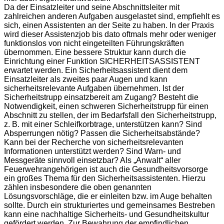
Da der Einsatzleiter und seine Abschnittsleiter mit
zahlreichen anderen Aufgaben ausgelastet sind, empfiehlt es
sich, einen Assistenten an der Seite zu haben. In der Praxis
wird dieser Assistenzjob bis dato oftmals mehr oder weniger
funktionslos von nicht eingeteilten Führungskräften
übernommen. Eine bessere Struktur kann durch die
Einrichtung einer Funktion SICHERHEITSASSISTENT
erwartet werden. Ein Sicherheitsassistent dient dem
Einsatzleiter als zweites paar Augen und kann
sicherheitsrelevante Aufgaben übernehmen. Ist der
Sicherheitstrupp einsatzbereit am Zugang? Besteht die
Notwendigkeit, einen schweren Sicherheitstrupp für einen
Abschnitt zu stellen, der im Bedarfsfall den Sicherheitstrupp,
z. B. mit einer Schleifkorbtrage, unterstützen kann? Sind
Absperrungen nötig? Passen die Sicherheitsabstände?
Kann bei der Recherche von sicherheitsrelevanten
Informationen unterstützt werden? Sind Warn- und
Messgeräte sinnvoll einsetzbar? Als „Anwalt“ aller
Feuerwehrangehörigen ist auch die Gesundheitsvorsorge
ein großes Thema für den Sicherheitsassistenten. Hierzu
zählen insbesondere die oben genannten
Lösungsvorschläge, die er einleiten bzw. im Auge behalten
sollte. Durch ein strukturiertes und gemeinsames Bestreben
kann eine nachhaltige Sicherheits- und Gesundheitskultur
gefördert werden. Zur Bewahrung der empfindlichen