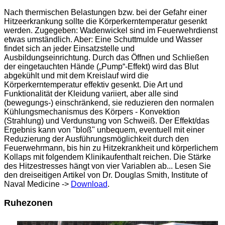
Nach thermischen Belastungen bzw. bei der Gefahr einer
Hitzeerkrankung sollte die Körperkerntemperatur gesenkt
werden. Zugegeben: Wadenwickel sind im Feuerwehrdienst
etwas umständlich. Aber: Eine Schuttmulde und Wasser
findet sich an jeder Einsatzstelle und
Ausbildungseinrichtung. Durch das Öffnen und Schließen
der eingetauchten Hände („Pump“-Effekt) wird das Blut
abgekühlt und mit dem Kreislauf wird die
Körperkerntemperatur effektiv gesenkt. Die Art und
Funktionalität der Kleidung variiert, aber alle sind
(bewegungs-) einschränkend, sie reduzieren den normalen
Kühlungsmechanismus des Körpers - Konvektion
(Strahlung) und Verdunstung von Schweiß. Der Effekt/das
Ergebnis kann von "bloß" unbequem, eventuell mit einer
Reduzierung der Ausführungsmöglichkeit durch den
Feuerwehrmann, bis hin zu Hitzekrankheit und körperlichem
Kollaps mit folgendem Klinikaufenthalt reichen. Die Stärke
des Hitzestresses hängt von vier Variablen ab... Lesen Sie
den dreiseitigen Artikel von Dr.
Douglas Smith, Institute of
Naval Medicine
->
Download
.
Ruhezonen