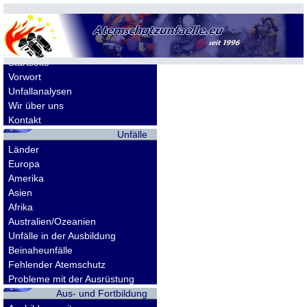
Allgemeines
Startseite
Vorwort
Unfallanalysen
Wir über uns
Kontakt
Unfälle
Länder
Europa
Amerika
Asien
Afrika
Australien/Ozeanien
Unfälle in der Ausbildung
Beinaheunfälle
Fehlender Atemschutz
Probleme mit der Ausrüstung
Aus- und Fortbildung