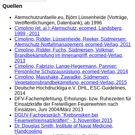
Quellen
Atemschutzunfaelle.eu, Björn Lüssenheide (Vorträge,
Veröffentlichungen, Datenbank), ab 1996
Cimolino (et. al.): Atemschutz, ecomed, Landsberg,
1999 - 2011
Cimolino, Ridder, Lüssenheide, Reeker, Südmersen:
Atemschutz-Notfallmanagement, ecomed-Verlag, 2011
Cimolino, Ridder, Fuchs, Südmersen, Volkmar:
Brandbekämpfung im Innenangriff, ecomed-Verlag,
2013
Cimolino, Fabrizio, Lange-Hegermann, Pannier:
Persönliche Schutzausrüstung, ecomed-Verlag, 2014
Cimolino, Maushake, Zawadke, Südmersen:
Vegetationsbrandbekämpfung, ecomed-Verlag, 2015
Deutsche Hochdruckliga e.V. DHL, ESC-Guidelines,
2014
DFV-Fachempfehlung, Erholungs- bzw. Ruhezeiten für
Einsatzkräfte der Freiwilligen Feuerwehren nach
Einsätzen, Juni 2004/März 2013
DGUV-Fachgespräch "Krebsrisiken bei
Feuerwehreinsatzkräften“ - 3. November 2015
Dr. Douglas Smith, Institute of Naval Medicine,
Handcooling