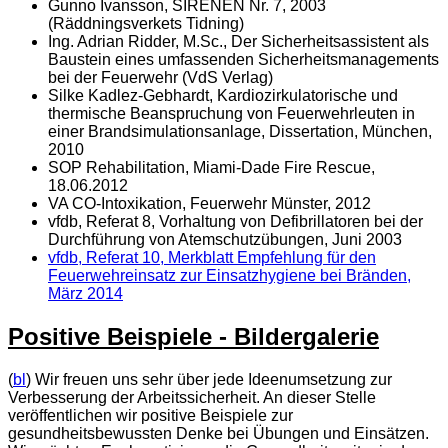
Gunno Ivansson, SIRENEN Nr. 7, 2003
(Räddningsverkets Tidning)
Ing. Adrian Ridder, M.Sc., Der Sicherheitsassistent als
Baustein eines umfassenden Sicherheitsmanagements
bei der Feuerwehr (VdS Verlag)
Silke Kadlez-Gebhardt, Kardiozirkulatorische und
thermische Beanspruchung von Feuerwehrleuten in
einer Brandsimulationsanlage, Dissertation, München,
2010
SOP Rehabilitation, Miami-Dade Fire Rescue,
18.06.2012
VA CO-Intoxikation, Feuerwehr Münster, 2012
vfdb, Referat 8, Vorhaltung von Defibrillatoren bei der
Durchführung von Atemschutzübungen, Juni 2003
vfdb, Referat 10, Merkblatt Empfehlung für den
Feuerwehreinsatz zur Einsatzhygiene bei Bränden,
März 2014
Positive Beispiele - Bildergalerie
(
bl
) Wir freuen uns sehr über jede Ideenumsetzung zur
Verbesserung der Arbeitssicherheit. An dieser Stelle
veröffentlichen wir positive Beispiele zur
gesundheitsbewussten Denke bei Übungen und Einsätzen.