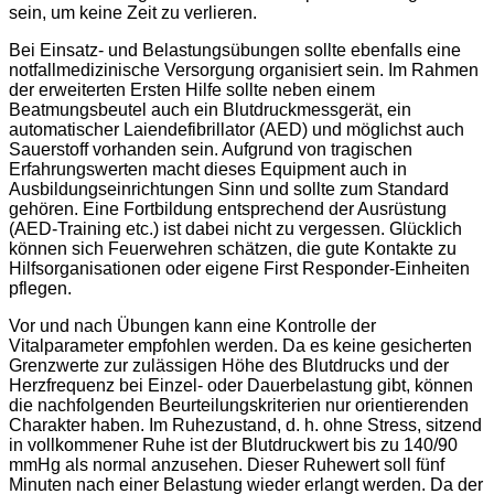
sein, um keine Zeit zu verlieren.
Bei Einsatz- und Belastungsübungen sollte ebenfalls eine
notfallmedizinische Versorgung organisiert sein. Im Rahmen
der erweiterten Ersten Hilfe sollte neben einem
Beatmungsbeutel auch ein Blutdruckmessgerät, ein
automatischer Laiendefibrillator (AED) und möglichst auch
Sauerstoff vorhanden sein. Aufgrund von tragischen
Erfahrungswerten macht dieses Equipment auch in
Ausbildungseinrichtungen Sinn und sollte zum Standard
gehören. Eine Fortbildung entsprechend der Ausrüstung
(AED-Training etc.) ist dabei nicht zu vergessen. Glücklich
können sich Feuerwehren schätzen, die gute Kontakte zu
Hilfsorganisationen oder eigene First Responder-Einheiten
pflegen.
Vor und nach Übungen kann eine Kontrolle der
Vitalparameter empfohlen werden. Da es keine gesicherten
Grenzwerte zur zulässigen Höhe des Blutdrucks und der
Herzfrequenz bei Einzel- oder Dauerbelastung gibt, können
die nachfolgenden Beurteilungskriterien nur orientierenden
Charakter haben. Im Ruhezustand, d. h. ohne Stress, sitzend
in vollkommener Ruhe ist der Blutdruckwert bis zu 140/90
mmHg als normal anzusehen. Dieser Ruhewert soll fünf
Minuten nach einer Belastung wieder erlangt werden. Da der