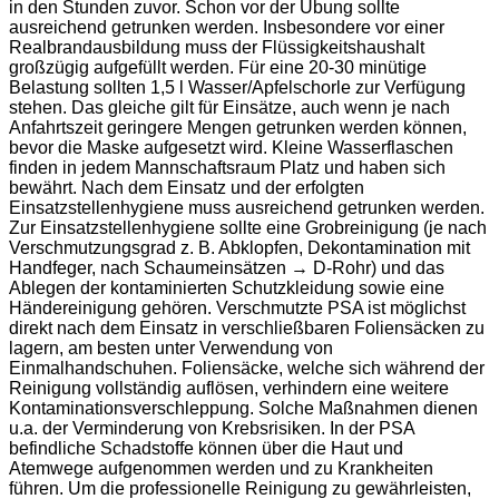
in den Stunden zuvor. Schon vor der Übung sollte
ausreichend getrunken werden. Insbesondere vor einer
Realbrandausbildung muss der Flüssigkeitshaushalt
großzügig aufgefüllt werden. Für eine 20-30 minütige
Belastung sollten 1,5 l Wasser/Apfelschorle zur Verfügung
stehen. Das gleiche gilt für Einsätze, auch wenn je nach
Anfahrtszeit geringere Mengen getrunken werden können,
bevor die Maske aufgesetzt wird. Kleine Wasserflaschen
finden in jedem Mannschaftsraum Platz und haben sich
bewährt. Nach dem Einsatz und der erfolgten
Einsatzstellenhygiene muss ausreichend getrunken werden.
Zur Einsatzstellenhygiene sollte eine Grobreinigung (je nach
Verschmutzungsgrad z. B. Abklopfen, Dekontamination mit
Handfeger, nach Schaumeinsätzen → D-Rohr) und das
Ablegen der kontaminierten Schutzkleidung sowie eine
Händereinigung gehören. Verschmutzte PSA ist möglichst
direkt nach dem Einsatz in verschließbaren Foliensäcken zu
lagern, am besten unter Verwendung von
Einmalhandschuhen. Foliensäcke, welche sich während der
Reinigung vollständig auflösen, verhindern eine weitere
Kontaminationsverschleppung. Solche Maßnahmen dienen
u.a. der Verminderung von Krebsrisiken. In der PSA
befindliche Schadstoffe können über die Haut und
Atemwege aufgenommen werden und zu Krankheiten
führen. Um die professionelle Reinigung zu gewährleisten,