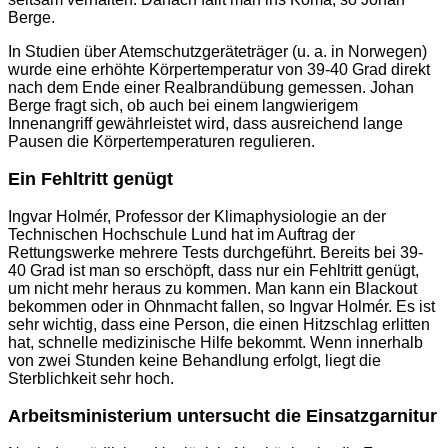
Berge.
In Studien über Atemschutzgeräteträger (u. a. in Norwegen)
wurde eine erhöhte Körpertemperatur von 39-40 Grad direkt
nach dem Ende einer Realbrandübung gemessen. Johan
Berge fragt sich, ob auch bei einem langwierigem
Innenangriff gewährleistet wird, dass ausreichend lange
Pausen die Körpertemperaturen regulieren.
Ein Fehltritt genügt
Ingvar Holmér, Professor der Klimaphysiologie an der
Technischen Hochschule Lund hat im Auftrag der
Rettungswerke mehrere Tests durchgeführt. Bereits bei 39-
40 Grad ist man so erschöpft, dass nur ein Fehltritt genügt,
um nicht mehr heraus zu kommen. Man kann ein Blackout
bekommen oder in Ohnmacht fallen, so Ingvar Holmér. Es ist
sehr wichtig, dass eine Person, die einen Hitzschlag erlitten
hat, schnelle medizinische Hilfe bekommt. Wenn innerhalb
von zwei Stunden keine Behandlung erfolgt, liegt die
Sterblichkeit sehr hoch.
Arbeitsministerium untersucht die Einsatzgarnitur