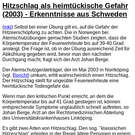
Hitzschlag als heimtückische Gefahr
(2003) - Erkenntnisse aus Schweden
(
mkl
) Selbst bei einer Übung gilt es, auf die Gefahr der
Hitzeerschöpfung zu achten. Die in Norwegen bei
Atemschutzübungen gemachten Studien zeigten, dass die
Körpertemperatur der Feuerwehrleute bis auf 39-40 Grad
ansteigt. Die Frage ist, ob in der Übung ausreichend Zeit für
Abkühlung gegeben wird, bevor man den nächsten
Durchgang macht, fragt sich der Arzt Johan Berge.
Der Atemschutzgeräteträger, der im Mai 2003 in Norrköping
(vgl.
Bericht
) umkam, erlitt wahrscheinlich einen Hitzschlag.
Der Hitzschlag stellt für ungeübte Feuerwehrleute eine
heimtückische Todesgefahr dar.
Wenn man den kritischen Punkt erreicht, an dem die
Körpertemperatur bis auf 41 Grad gestiegen ist, können
entsprechende Symptome unglaublich schnell auftreten, so
Johan Berge, Arzt an der Rechtsmedizinischen Abteilung
des Universitätskrankenhauses Linköping.
Es gibt zwei Arten von Hitzeschlag. Den sog. "klassischen
Hitzeschlag" erleiden in der Regel ältere Personen in einem