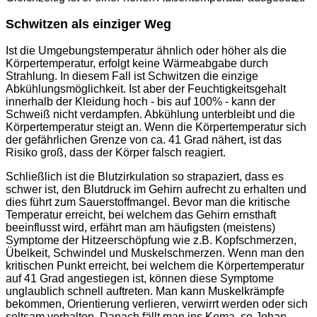
Schwitzen als einziger Weg
Ist die Umgebungstemperatur ähnlich oder höher als die
Körpertemperatur, erfolgt keine Wärmeabgabe durch
Strahlung. In diesem Fall ist Schwitzen die einzige
Abkühlungsmöglichkeit. Ist aber der Feuchtigkeitsgehalt
innerhalb der Kleidung hoch - bis auf 100% - kann der
Schweiß nicht verdampfen. Abkühlung unterbleibt und die
Körpertemperatur steigt an. Wenn die Körpertemperatur sich
der gefährlichen Grenze von ca. 41 Grad nähert, ist das
Risiko groß, dass der Körper falsch reagiert.
Schließlich ist die Blutzirkulation so strapaziert, dass es
schwer ist, den Blutdruck im Gehirn aufrecht zu erhalten und
dies führt zum Sauerstoffmangel. Bevor man die kritische
Temperatur erreicht, bei welchem das Gehirn ernsthaft
beeinflusst wird, erfährt man am häufigsten (meistens)
Symptome der Hitzeerschöpfung wie z.B. Kopfschmerzen,
Übelkeit, Schwindel und Muskelschmerzen. Wenn man den
kritischen Punkt erreicht, bei welchem die Körpertemperatur
auf 41 Grad angestiegen ist, können diese Symptome
unglaublich schnell auftreten. Man kann Muskelkrämpfe
bekommen, Orientierung verlieren, verwirrt werden oder sich
seltsam verhalten. Danach fällt man ins Koma, so Johan