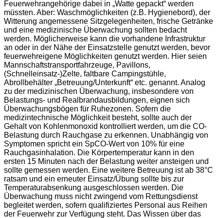
Feuerwehrangehörige dabei in „Watte gepackt“ werden
müssten. Aber: Waschmöglichkeiten (z.B. Hygienebord), der
Witterung angemessene Sitzgelegenheiten, frische Getränke
und eine medizinische Überwachung sollten bedacht
werden. Möglicherweise kann die vorhandene Infrastruktur
an oder in der Nähe der Einsatzstelle genutzt werden, bevor
feuerwehreigene Möglichkeiten genutzt werden. Hier seien
Mannschaftstransportfahrzeuge, Pavillons,
(Schnelleinsatz-)Zelte, faltbare Campingstühle,
Abrollbehälter „Betreuung/Unterkunft“ etc. genannt. Analog
zu der medizinischen Überwachung, insbesondere von
Belastungs- und Realbrandausbildungen, eignen sich
Überwachungsbögen für Ruhezonen. Sofern die
medizintechnische Möglichkeit besteht, sollte auch der
Gehalt von Kohlenmonoxid kontrolliert werden, um die CO-
Belastung durch Rauchgase zu erkennen. Unabhängig von
Symptomen spricht ein SpCO-Wert von 10% für eine
Rauchgasinhalation. Die Körpertemperatur kann in den
ersten 15 Minuten nach der Belastung weiter ansteigen und
sollte gemessen werden. Eine weitere Betreuung ist ab 38°C
ratsam und ein erneuter Einsatz/Übung sollte bis zur
Temperaturabsenkung ausgeschlossen werden. Die
Überwachung muss nicht zwingend vom Rettungsdienst
begleitet werden, sofern qualifiziertes Personal aus Reihen
der Feuerwehr zur Verfügung steht. Das Wissen über das