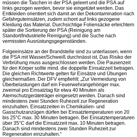
müssen die Taschen in der PSA geleert und die PSA auf
links gezogen werden, bevor sie eingetütet werden. Das
Entkleiden orientiert sich damit an der Dekontamination nach
Gefahrguteinsätzen, zudem schont auf links gezogene
Kleidung das Material. Durchsichtige Foliensäcke erleichtern
später die Sortierung der PSA (Reinigung am
Standort/Industrielle Reinigung) und die Suche nach
vermissten Ausrüstungsgegenständen.
Folgeeinsätze an der Brandstelle sind zu unterlassen, wenn
die PSA mit Wasser/Schweiß durchnässt ist. Das Risiko der
Verbrühung muss ausgeschlossen werden. Die Pausenzeit
für den Körper sollte mind. die doppelte Einsatzzeit betragen.
Die gleichen Richtwerte gelten für Einsätze und Übungen
gleichermaßen. Der DFV empfiehlt: „Zur Vermeidung von
Überbelastungen darf ein Feuerwehrangehöriger max.
zweimal pro Einsatztag für etwa 40 Minuten als
Atemschutzgeräteträger eingesetzt werden. Danach sind
mindestens zwei Stunden Ruhezeit zur Regeneration
einzuhalten. Einsatzzeiten in Chemikalien- und
Gasschutzanzügen dürfen bei Einsatztemperaturen von 20
bis 25°C max. 30 Minuten betragen. Bei Einsatztemperaturen
über 35°C darf die Einsatzzeit max. 10 Minuten betragen.
Danach sind mindestens zwei Stunden Ruhezeit zur
Regeneration einzuhalten.“