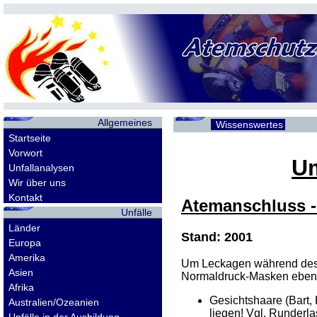
Allgemeines
Wissenswertes
Startseite
Vorwort
Um
Unfallanalysen
Wir über uns
Kontakt
Atemanschluss 
Unfälle
Länder
Stand: 2001
Europa
Amerika
Um Leckagen während des E
Asien
Normaldruck-Masken ebens
Afrika
Gesichtshaare (Bart, 
Australien/Ozeanien
liegen! Vgl. Runderla