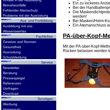
Unfälle in der Ausbildung
Ein zu lockeres Anzi
Beinaheunfälle
Bei der Handballenpr
Fehlender Atemschutz
Die Maskendichtprobe
Probleme mit der Ausrüstung
werden!
Aus- und Fortbildung
Bei Masken/Helm-Komb
Ein Atemanschluss wa
Ausbildung mit uns
Wissenswertes
PA-über-Kopf-M
Fachliches
Gesetze und Normen
Mit der PA-über-Kopf-Metho
Gesundheit
Rücken belassen werden kan
Ausrüstung
Schutzkleidung
Service
Newsletter
Beratung
Pressespiegel
Referenzen
Umfragen
Download
Sonstiges
Werbung
Impressum