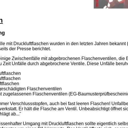
n
ng
lle mit Druckluftflaschen wurden in den letzten Jahren bekannt 
its der Presse berichtet.
einige Zwischenfälle mit abgebrochenen Flaschenventilen, die 
u Zeit Unfälle durch abgebrochene Ventile. Diese Unfälle ber
ftflaschen
ftflaschen
tflaschen
eschädigten Flaschenventilen
 zugelassenen Flaschenventilen (EG-Baumusterprüfbescheinigu
er Verschlussstopfen, auch bei fast leeren Flaschen! Unfallbe
rkstatt. Er hält die Flasche am Ventil. Unbeabsichtigt öffnet si
lägt ab..."
ssenhafter Umgang mit Druckluftflaschen sollte eigentlich selbst