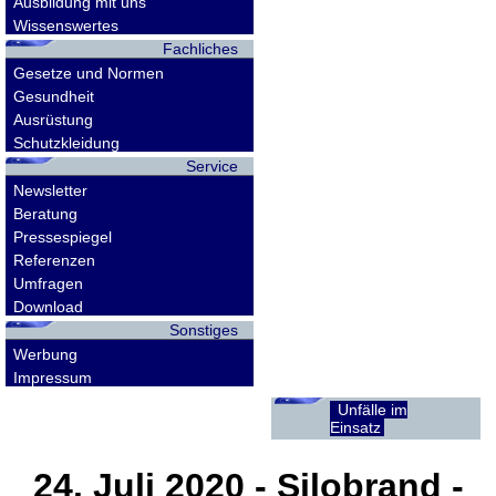
Ausbildung mit uns
Wissenswertes
Fachliches
Gesetze und Normen
Gesundheit
Ausrüstung
Schutzkleidung
Service
Newsletter
Beratung
Pressespiegel
Referenzen
Umfragen
Download
Sonstiges
Werbung
Impressum
Unfälle im
Einsatz
24. Juli 2020
- Silobrand -