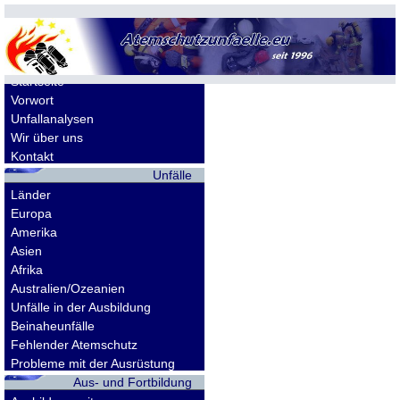
Allgemeines
Startseite
Vorwort
Unfallanalysen
Wir über uns
Kontakt
Unfälle
Länder
Europa
Amerika
Asien
Afrika
Australien/Ozeanien
Unfälle in der Ausbildung
Beinaheunfälle
Fehlender Atemschutz
Probleme mit der Ausrüstung
Aus- und Fortbildung