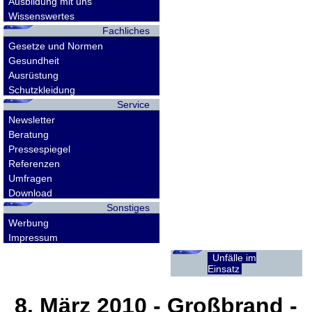
Ausbildung mit uns
Wissenswertes
Fachliches
Gesetze und Normen
Gesundheit
Ausrüstung
Schutzkleidung
Service
Newsletter
Beratung
Pressespiegel
Referenzen
Umfragen
Download
Sonstiges
Werbung
Impressum
Unfälle im
Einsatz
8. März 2010
- Großbrand -