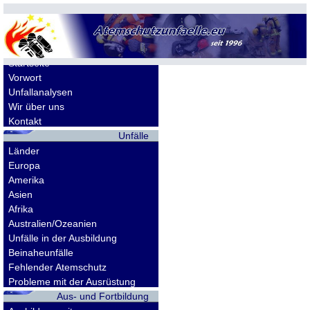
Allgemeines
Startseite
Vorwort
Unfallanalysen
Wir über uns
Kontakt
Unfälle
Länder
Europa
Amerika
Asien
Afrika
Australien/Ozeanien
Unfälle in der Ausbildung
Beinaheunfälle
Fehlender Atemschutz
Probleme mit der Ausrüstung
Aus- und Fortbildung