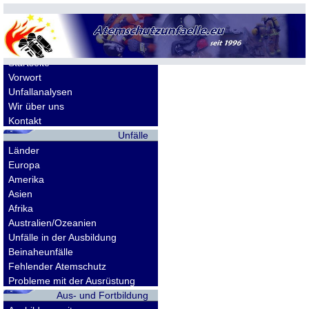
Allgemeines
Startseite
Vorwort
Unfallanalysen
Wir über uns
Kontakt
Unfälle
Länder
Europa
Amerika
Asien
Afrika
Australien/Ozeanien
Unfälle in der Ausbildung
Beinaheunfälle
Fehlender Atemschutz
Probleme mit der Ausrüstung
Aus- und Fortbildung