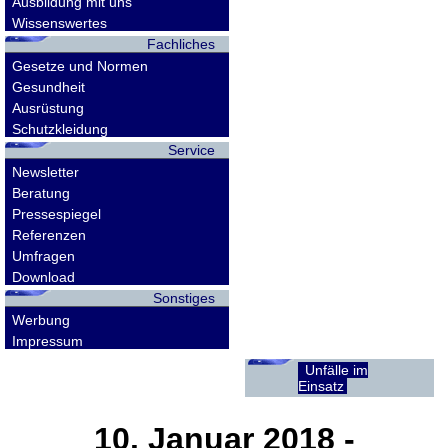
Ausbildung mit uns
Wissenswertes
Fachliches
Gesetze und Normen
Gesundheit
Ausrüstung
Schutzkleidung
Service
Newsletter
Beratung
Pressespiegel
Referenzen
Umfragen
Download
Sonstiges
Werbung
Impressum
Unfälle im
Einsatz
10. Januar 2018
-