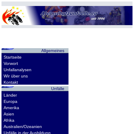
Allgemeines
Startseite
Vorwort
Unfallanalysen
Wir über uns
Kontakt
Unfälle
Länder
Europa
Amerika
Asien
Afrika
Australien/Ozeanien
Unfälle in der Ausbildung