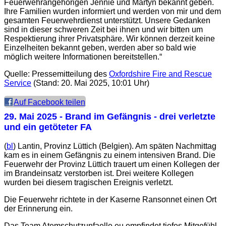
Feuerwehrangehörigen Jennie und Martyn bekannt geben.
Ihre Familien wurden informiert und werden von mir und dem
gesamten Feuerwehrdienst unterstützt. Unsere Gedanken
sind in dieser schweren Zeit bei ihnen und wir bitten um
Respektierung ihrer Privatsphäre. Wir können derzeit keine
Einzelheiten bekannt geben, werden aber so bald wie
möglich weitere Informationen bereitstellen.“
Quelle: Pressemitteilung des
Oxfordshire Fire and Rescue
Service
(Stand: 20. Mai 2025, 10:01 Uhr)
Auf Facebook teilen
29. Mai 2025
- Brand im Gefängnis - drei verletzte
und ein getöteter FA
(
bl
) Lantin, Provinz Lüttich (Belgien). Am späten Nachmittag
kam es in einem Gefängnis zu einem intensiven Brand. Die
Feuerwehr der Provinz Lüttich trauert um einen Kollegen der
im Brandeinsatz verstorben ist. Drei weitere Kollegen
wurden bei diesem tragischen Ereignis verletzt.
Die Feuerwehr richtete in der Kaserne Ransonnet einen Ort
der Erinnerung ein.
Das Team Atemschutzunfaelle.eu empfindet tiefes Mitgefühl