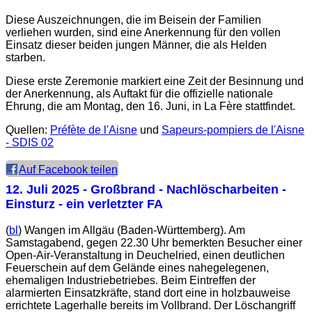
Diese Auszeichnungen, die im Beisein der Familien
verliehen wurden, sind eine Anerkennung für den vollen
Einsatz dieser beiden jungen Männer, die als Helden
starben.
Diese erste Zeremonie markiert eine Zeit der Besinnung und
der Anerkennung, als Auftakt für die offizielle nationale
Ehrung, die am Montag, den 16. Juni, in La Fère stattfindet.
Quellen:
Préfète de l'Aisne
und
Sapeurs-pompiers de l'Aisne
- SDIS 02
Auf Facebook teilen
12. Juli 2025
- Großbrand - Nachlöscharbeiten -
Einsturz - ein verletzter FA
(
bl
) Wangen im Allgäu (Baden-Württemberg). Am
Samstagabend, gegen 22.30 Uhr bemerkten Besucher einer
Open-Air-Veranstaltung in Deuchelried, einen deutlichen
Feuerschein auf dem Gelände eines nahegelegenen,
ehemaligen Industriebetriebes. Beim Eintreffen der
alarmierten Einsatzkräfte, stand dort eine in holzbauweise
errichtete Lagerhalle bereits im Vollbrand. Der Löschangriff