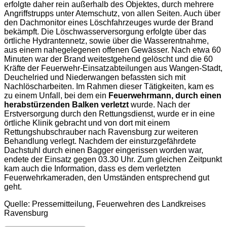
erfolgte daher rein außerhalb des Objektes, durch mehrere
Angriffstrupps unter Atemschutz, von allen Seiten. Auch über
den Dachmonitor eines Löschfahrzeuges wurde der Brand
bekämpft. Die Löschwasserversorgung erfolgte über das
örtliche Hydrantennetz, sowie über die Wasserentnahme,
aus einem nahegelegenen offenen Gewässer. Nach etwa 60
Minuten war der Brand weitestgehend gelöscht und die 60
Kräfte der Feuerwehr-Einsatzabteilungen aus Wangen-Stadt,
Deuchelried und Niederwangen befassten sich mit
Nachlöscharbeiten. Im Rahmen dieser Tätigkeiten, kam es
zu einem Unfall, bei dem ein
Feuerwehrmann, durch einen
herabstürzenden Balken verletzt
wurde. Nach der
Erstversorgung durch den Rettungsdienst, wurde er in eine
örtliche Klinik gebracht und von dort mit einem
Rettungshubschrauber nach Ravensburg zur weiteren
Behandlung verlegt. Nachdem der einsturzgefährdete
Dachstuhl durch einen Bagger eingerissen worden war,
endete der Einsatz gegen 03.30 Uhr. Zum gleichen Zeitpunkt
kam auch die Information, dass es dem verletzten
Feuerwehrkameraden, den Umständen entsprechend gut
geht.
Quelle: Pressemitteilung, Feuerwehren des Landkreises
Ravensburg