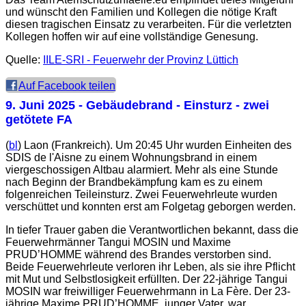
und wünscht den Familien und Kollegen die nötige Kraft
diesen tragischen Einsatz zu verarbeiten. Für die verletzten
Kollegen hoffen wir auf eine vollständige Genesung.
Quelle:
IILE-SRI - Feuerwehr der Provinz Lüttich
Auf Facebook teilen
9. Juni 2025
- Gebäudebrand - Einsturz - zwei
getötete FA
(
bl
) Laon (Frankreich). Um 20:45 Uhr wurden Einheiten des
SDIS de l'Aisne zu einem Wohnungsbrand in einem
viergeschossigen Altbau alarmiert. Mehr als eine Stunde
nach Beginn der Brandbekämpfung kam es zu einem
folgenreichen Teileinsturz. Zwei Feuerwehrleute wurden
verschüttet und konnten erst am Folgetag geborgen werden.
In tiefer Trauer gaben die Verantwortlichen bekannt, dass die
Feuerwehrmänner Tangui MOSIN und Maxime
PRUD’HOMME während des Brandes verstorben sind.
Beide Feuerwehrleute verloren ihr Leben, als sie ihre Pflicht
mit Mut und Selbstlosigkeit erfüllten. Der 22-jährige Tangui
MOSIN war freiwilliger Feuerwehrmann in La Fère. Der 23-
jährige Maxime PRUD’HOMME, junger Vater, war