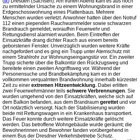
(
tk
) Dresden (Sachsen). Am frühen Abend kam es aus noch
zu ermittelnder Ursache zu einem Wohnungsbrand in einer
Erdgeschosswohnung eines Plattenbaus. Mehrere
Menschen wurden verletzt. Anwohner hatten über den Notruf
112 einen piependen Rauchwarnmelder sowie schwarzen
Brandrauch gemeldet, woraufhin Feuerwehr und
Rettungsdienst alarmiert wurden. Beim Eintreffen der
Einsatzkräfte drang dichter Rauch aus einem bereits
geborstenen Fenster. Unverzüglich wurden weitere Kräfte
nachgefordert und es ging ein Trupp unter Atemschutz mit
einem Strahlrohr zur Wohnungseingangstür vor. Ein zweiter
Trupp sicherte über die Balkontür den Rückzugsweg und
bereitete einen zweiten Angriffsweg vor. Während der
Personensuche und Brandbekämpfung kam es in der
vollkommen verqualmten Brandwohnung innerhalb kürzester
Zeit zu einer
extremen Hitzeentwicklung
. Dabei erlitten
zwei Feuerwehrmänner teils
schwere Verbrennungen
. Sie
wurden umgehend von den Einsatzkräften, welche sich auf
dem Balkon befanden, aus dem Brandraum
gerettet
und vor
Ort notärztlich versorgt. Nach der Stabilisierung wurden
beide mit Rettungswagen in ein Krankenhaus transportiert.
Das Feuer konnte durch weitere Einsatzkräfte gelöscht
werden. Das betroffene Wohngebäude wurde geräumt; die
Bewohnerinnen und Bewohner fanden vorübergehend in
einem Bus der Dresdner Verkehrsbetriebe Schutz.