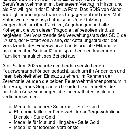
Berufsfeuerwehrmann mit befristetem Vertrag in Hirson und
als Freiwilliger in der Einheit La Fère. Das SDIS von Aisne
würdigt ihr uneingeschränktes Engagement und ihren Mut.
Sofort wurde eine psychologische Unterstützung
eingerichtet, um ihre Familien, Angehörigen und alle
Kollegen, die von dieser Tragödie tief betroffen sind, zu
begleiten. Der Vorsitzende des Verwaltungsrats des SDIS de
l'Aisne, der Präfekt von Aisne, der Abteilungsdirektor, der
Vorsitzende des Feuerwehrverbands und alle Mitarbeiter
bekunden ihre Solidarität und sprechen den trauernden
Familien ihr aufrichtiges Beileid aus.
Am 15. Juni 2025 wurde den beiden verstorbenen
Feuerwehrangehörigen gedacht, auch um ihr Andenken und
ihren beispielhaften Einsatz zu ehren. Im Rahmen der
Zeremonie wurden die beiden Feuerwehrmänner posthum in
den Rang eines Sergeanten befördert. Sie erhielten die
höchsten Auszeichnungen, die innerhalb der Institution
verliehen werden:
Medaille für innere Sicherheit - Stufe Gold
Ehrenmedaille der Feuerwehr für außergewöhnliche
Dienste - Stufe Gold
Medaille für Mut und Hingabe - Stufe Gold
Medaille für föderale Verdienste