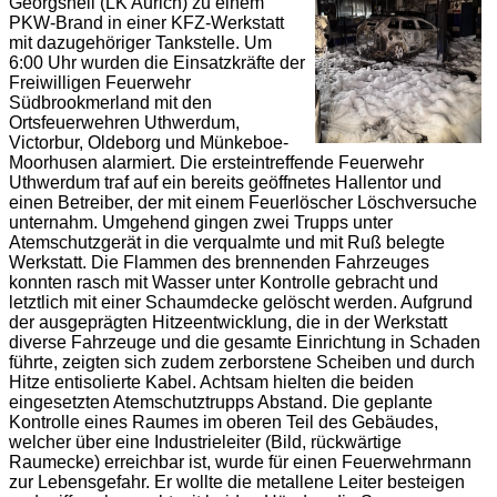
Georgsheil (LK Aurich) zu einem
PKW-Brand in einer KFZ-Werkstatt
mit dazugehöriger Tankstelle. Um
6:00 Uhr wurden die Einsatzkräfte der
Freiwilligen Feuerwehr
Südbrookmerland mit den
Ortsfeuerwehren Uthwerdum,
Victorbur, Oldeborg und Münkeboe-
Moorhusen alarmiert. Die ersteintreffende Feuerwehr
Uthwerdum traf auf ein bereits geöffnetes Hallentor und
einen Betreiber, der mit einem Feuerlöscher Löschversuche
unternahm. Umgehend gingen zwei Trupps unter
Atemschutzgerät in die verqualmte und mit Ruß belegte
Werkstatt. Die Flammen des brennenden Fahrzeuges
konnten rasch mit Wasser unter Kontrolle gebracht und
letztlich mit einer Schaumdecke gelöscht werden. Aufgrund
der ausgeprägten Hitzeentwicklung, die in der Werkstatt
diverse Fahrzeuge und die gesamte Einrichtung in Schaden
führte, zeigten sich zudem zerborstene Scheiben und durch
Hitze entisolierte Kabel. Achtsam hielten die beiden
eingesetzten Atemschutztrupps Abstand. Die geplante
Kontrolle eines Raumes im oberen Teil des Gebäudes,
welcher über eine Industrieleiter (Bild, rückwärtige
Raumecke) erreichbar ist, wurde für einen Feuerwehrmann
zur Lebensgefahr. Er wollte die metallene Leiter besteigen