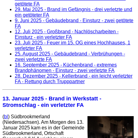
getötete FA
29. Mai 2025
- Brand im Gefängnis - drei verletzte und
ein getöteter FA
9. Juni 2025
- Gebäudebrand - Einsturz - zwei getötete
FA
12. Juli 2025
- Großbrand - Nachlöscharbeiten -
Einsturz - ein verletzter FA
23. Juli 2025
- Feuer im 15. OG eines Hochhauses, 1
verletzter FA
25. August 2025
- Gebäudebrand - Verbrühungen -
zwei verletzte FA
16. September 2025
- Küchenbrand - extremes
Brandphänomen - Einsturz - zwei verletzte FA
28. Dezember 2025
- Kellerbrand - ein leicht verletzter
FA - Rettung durch Trupppartner
13. Januar 2025
- Brand in Werkstatt -
Stromschlag - ein verletzter FA
(
bl
) Südbrookmerland
(Niedersachsen). Am Morgen des 13.
Januar 2025 kam es in der Gemeinde
Südbrookmerland, Ortschaft