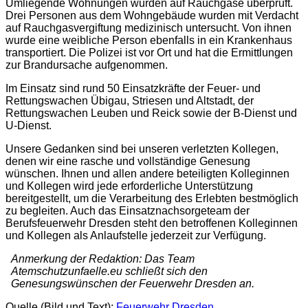
Umliegende Wohnungen wurden auf Rauchgase überprüft.
Drei Personen aus dem Wohngebäude wurden mit Verdacht
auf Rauchgasvergiftung medizinisch untersucht. Von ihnen
wurde eine weibliche Person ebenfalls in ein Krankenhaus
transportiert. Die Polizei ist vor Ort und hat die Ermittlungen
zur Brandursache aufgenommen.
Im Einsatz sind rund 50 Einsatzkräfte der Feuer- und
Rettungswachen Übigau, Striesen und Altstadt, der
Rettungswachen Leuben und Reick sowie der B-Dienst und
U-Dienst.
Unsere Gedanken sind bei unseren verletzten Kollegen,
denen wir eine rasche und vollständige Genesung
wünschen. Ihnen und allen andere beteiligten Kolleginnen
und Kollegen wird jede erforderliche Unterstützung
bereitgestellt, um die Verarbeitung des Erlebten bestmöglich
zu begleiten. Auch das Einsatznachsorgeteam der
Berufsfeuerwehr Dresden steht den betroffenen Kolleginnen
und Kollegen als Anlaufstelle jederzeit zur Verfügung.
Anmerkung der Redaktion: Das Team
Atemschutzunfaelle.eu schließt sich den
Genesungswünschen der Feuerwehr Dresden an.
Quelle (Bild und Text):
Feuerwehr Dresden