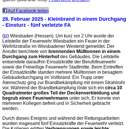
Auf Facebook teilen
28. Februar 2025
- Kleinbrand in einem Durchgang
- Einsturz - fünf verletzte FA
(
bl
) Wiesbaden (Hessen). Um kurz vor 2 Uhr wurde der
Leitstelle der Feuerwehr Wiesbaden ein Feuer in der
Wellritzstraße im Wiesbadener Westend gemeldet. Der
Anrufer berichtete von
brennenden Mülltonnen in einem
Durchgang zum Hinterhof
des Gebäudes. Die Leitstelle
entsendete daraufhin Einsatzkräfte der Berufsfeuerwehr
sowie die Freiwillige Feuerwehr Stadtmitte. Beim Eintreffen
der Einsatzkräfte standen mehrere Mülltonnen in besagtem
Gebäudedurchgang im Vollbrand. Ein Trupp unter
Atemschutz ging zur Brandbekämpfung mit einem Strahlrohr
vor. Während der Brandbekämpfung löste sich ein
circa 10
Quadratmeter großes Teil der Deckenverkleidung und
begrub einen Feuerwehrmann
unter sich. Er konnte von
mehreren Kollegen befreit und in Sicherheit gebracht
werden.
Durch dieses Ereignis und während der Rettungsarbeiten
wurden insgesamt fünf Einsatzkräfte der Feuerwehr verletzt.
Die Kollegen erlitten
Verbrennungen sowie leichte