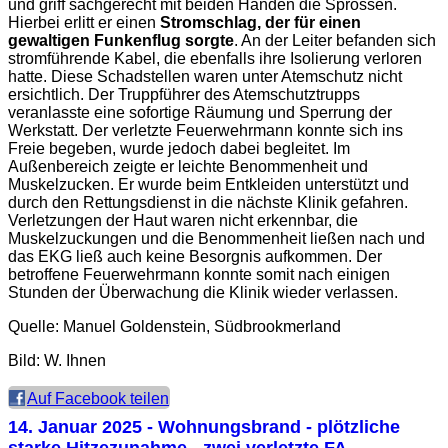
und griff sachgerecht mit beiden Händen die Sprossen.
Hierbei erlitt er einen
Stromschlag, der für einen
gewaltigen Funkenflug sorgte
. An der Leiter befanden sich
stromführende Kabel, die ebenfalls ihre Isolierung verloren
hatte. Diese Schadstellen waren unter Atemschutz nicht
ersichtlich. Der Truppführer des Atemschutztrupps
veranlasste eine sofortige Räumung und Sperrung der
Werkstatt. Der verletzte Feuerwehrmann konnte sich ins
Freie begeben, wurde jedoch dabei begleitet. Im
Außenbereich zeigte er leichte Benommenheit und
Muskelzucken. Er wurde beim Entkleiden unterstützt und
durch den Rettungsdienst in die nächste Klinik gefahren.
Verletzungen der Haut waren nicht erkennbar, die
Muskelzuckungen und die Benommenheit ließen nach und
das EKG ließ auch keine Besorgnis aufkommen. Der
betroffene Feuerwehrmann konnte somit nach einigen
Stunden der Überwachung die Klinik wieder verlassen.
Quelle: Manuel Goldenstein, Südbrookmerland
Bild: W. Ihnen
Auf Facebook teilen
14. Januar 2025
- Wohnungsbrand - plötzliche