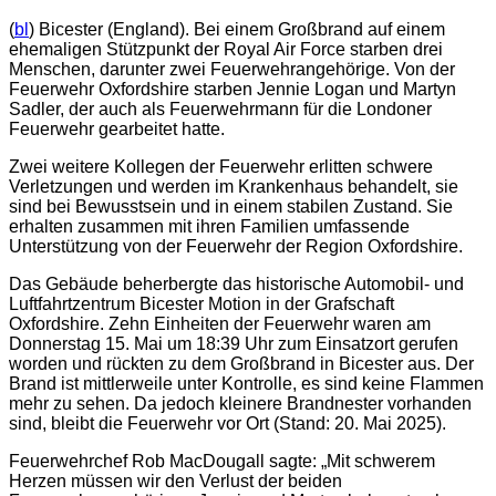
(
bl
) Bicester (England). Bei einem Großbrand auf einem
ehemaligen Stützpunkt der Royal Air Force starben drei
Menschen, darunter zwei Feuerwehrangehörige. Von der
Feuerwehr Oxfordshire starben Jennie Logan und Martyn
Sadler, der auch als Feuerwehrmann für die Londoner
Feuerwehr gearbeitet hatte.
Zwei weitere Kollegen der Feuerwehr erlitten schwere
Verletzungen und werden im Krankenhaus behandelt, sie
sind bei Bewusstsein und in einem stabilen Zustand. Sie
erhalten zusammen mit ihren Familien umfassende
Unterstützung von der Feuerwehr der Region Oxfordshire.
Das Gebäude beherbergte das historische Automobil- und
Luftfahrtzentrum Bicester Motion in der Grafschaft
Oxfordshire. Zehn Einheiten der Feuerwehr waren am
Donnerstag 15. Mai um 18:39 Uhr zum Einsatzort gerufen
worden und rückten zu dem Großbrand in Bicester aus. Der
Brand ist mittlerweile unter Kontrolle, es sind keine Flammen
mehr zu sehen. Da jedoch kleinere Brandnester vorhanden
sind, bleibt die Feuerwehr vor Ort (Stand: 20. Mai 2025).
Feuerwehrchef Rob MacDougall sagte: „Mit schwerem
Herzen müssen wir den Verlust der beiden