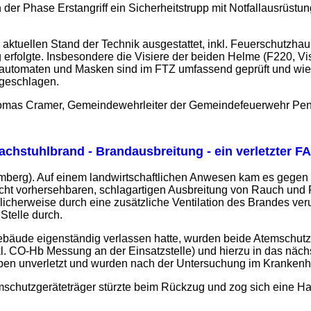
er Phase Erstangriff ein Sicherheitstrupp mit Notfallausrüst
 aktuellen Stand der Technik ausgestattet, inkl. Feuerschutzhau
rfolgte. Insbesondere die Visiere der beiden Helme (F220, Visi
automaten und Masken sind im FTZ umfassend geprüft und wied
ngeschlagen.
homas Cramer, Gemeindewehrleiter der Gemeindefeuerwehr Pe
achstuhlbrand - Brandausbreitung - ein verletzter FA
mberg). Auf einem landwirtschaftlichen Anwesen kam es gegen 
icht vorhersehbaren, schlagartigen Ausbreitung von Rauch und 
cherweise durch eine zusätzliche Ventilation des Brandes veru
Stelle durch.
äude eigenständig verlassen hatte, wurden beide Atemschutzge
kl. CO-Hb Messung an der Einsatzstelle) und hierzu in das näc
en unverletzt und wurden nach der Untersuchung im Krankenh
mschutzgeräteträger stürzte beim Rückzug und zog sich eine Ha