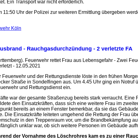
t. Ein Transport war nicht erforderlich.
m 11:50 Uhr der Polizei zur weiteren Ermittlung übergeben werd
rwehr Köln
sbrand - Rauchgasdurchzündung - 2 verletzte FA
ttemberg). Feuerwehr rettet Frau aus Lebensgefahr - Zwei Feu
letzt - 12.05.2021
r Feuerwehr und der Rettungsdienste löste in den frühen Morg
ker Straße in Sondelfingen aus. Um 4.45 Uhr ging ein Notruf 
 Feuerwehr und Rettungsdienst ein.
kräfte war der gesamte Straßenzug bereits stark verraucht. Eine
dete den Einsatzkräften, dass sich eine weitere Frau im zweit
tpunkt bereits an einem Fenster bemerkbar, da sie das Gebäud
. Die Einsatzkräfte leiteten umgehend die Rettung der Frau über
Atemschutz in den Treppenraum vor, um die Brandbekämpfung a
änglich unklar war, ob sich weitere Personen im Gebäude aufhi
rend der Vornahme des Löschrohres kam es zu einer Ra