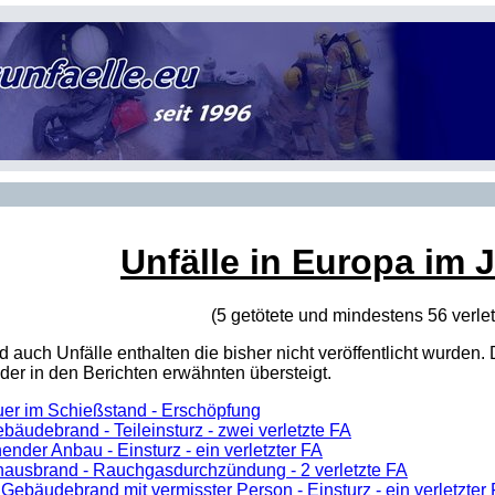
Unfälle in Europa im 
(5 getötete und mindestens 56 verle
sind auch Unfälle enthalten die bisher nicht veröffentlicht wur
er in den Berichten erwähnten übersteigt.
uer im Schießstand - Erschöpfung
bäudebrand - Teileinsturz - zwei verletzte FA
ender Anbau - Einsturz - ein verletzter FA
ausbrand - Rauchgasdurchzündung - 2 verletzte FA
 Gebäudebrand mit vermisster Person - Einsturz - ein verletzt