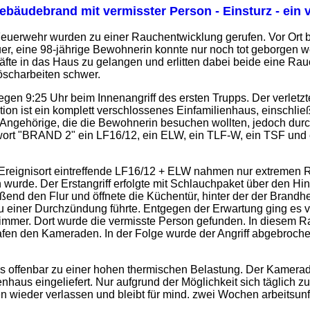
ebäudebrand mit vermisster Person - Einsturz - ein
Feuerwehr wurden zu einer Rauchentwicklung gerufen. Vor Ort be
er, eine 98-jährige Bewohnerin konnte nur noch tot geborgen 
räfte in das Haus zu gelangen und erlitten dabei beide eine Rau
scharbeiten schwer.
gegen 9:25 Uhr beim Innenangriff des ersten Trupps. Der verlet
tion ist ein komplett verschlossenes Einfamilienhaus, einschli
 Angehörige, die die Bewohnerin besuchen wollten, jedoch dur
ort "BRAND 2" ein LF16/12, ein ELW, ein TLF-W, ein TSF und
Ereignisort eintreffende LF16/12 + ELW nahmen nur extremen Ra
n wurde. Der Erstangriff erfolgte mit Schlauchpaket über den H
nd den Flur und öffnete die Küchentür, hinter der der Brandh
 zu einer Durchzündung führte. Entgegen der Erwartung ging es
immer. Dort wurde die vermisste Person gefunden. In diesem R
fen den Kameraden. In der Folge wurde der Angriff abgebroche
 offenbar zu einer hohen thermischen Belastung. Der Kamera
nhaus eingeliefert. Nur aufgrund der Möglichkeit sich täglich 
 wieder verlassen und bleibt für mind. zwei Wochen arbeitsunf