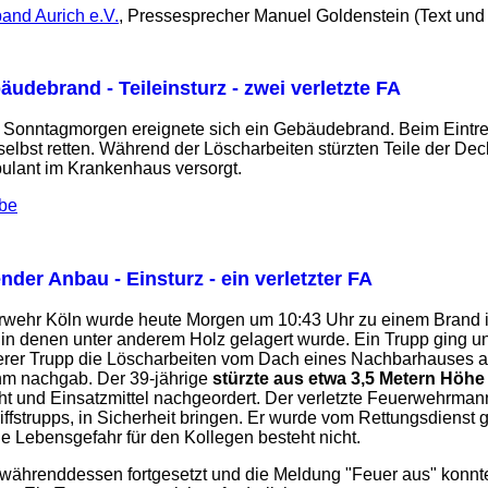
and Aurich e.V.
, Pressesprecher Manuel Goldenstein (Text und 
äudebrand - Teileinsturz - zwei verletzte FA
Am Sonntagmorgen ereignete sich ein Gebäudebrand. Beim Eintre
elbst retten. Während der Löscharbeiten stürzten Teile der D
bulant im Krankenhaus versorgt.
.be
der Anbau - Einsturz - ein verletzter FA
wehr Köln wurde heute Morgen um 10:43 Uhr zu einem Brand in 
 in denen unter anderem Holz gelagert wurde. Ein Trupp ging 
terer Trupp die Löscharbeiten vom Dach eines Nachbarhauses 
ihm nachgab. Der 39-jährige
stürzte aus etwa 3,5 Metern Höhe
t und Einsatzmittel nachgeordert. Der verletzte Feuerwehrmann
fstrupps, in Sicherheit bringen. Er wurde vom Rettungsdienst g
 Lebensgefahr für den Kollegen besteht nicht.
währenddessen fortgesetzt und die Meldung "Feuer aus" konnt