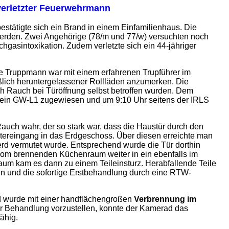
 verletzter Feuerwehrmann
stätigte sich ein Brand in einem Einfamilienhaus. Die
werden. Zwei Angehörige (78/m und 77/w) versuchten noch
chgasintoxikation. Zudem verletzte sich ein 44-jähriger
zte Truppmann war mit einem erfahrenen Trupführer im
eßlich heruntergelassener Rollläden anzumerken. Die
ch Rauch bei Türöffnung selbst betroffen wurden. Dem
 ein GW-L1 zugewiesen und um 9:10 Uhr seitens der IRLS
uch wahr, der so stark war, dass die Haustür durch den
intereingang in das Erdgeschoss. Über diesen erreichte man
erd vermutet wurde. Entsprechend wurde die Tür dorthin
 vom brennenden Küchenraum weiter in ein ebenfalls im
aum kam es dann zu einem Teileinsturz. Herabfallende Teile
n und die sofortige Erstbehandlung durch eine RTW-
d wurde mit einer handflächengroßen
Verbrennung im
zur Behandlung vorzustellen, konnte der Kamerad das
ähig.