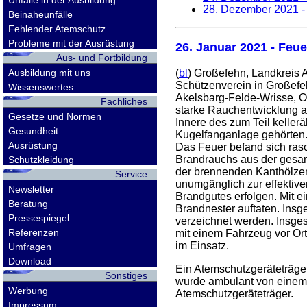
Unfälle in der Ausbildung
28. Dezember 2021
-
Beinaheunfälle
Fehlender Atemschutz
Probleme mit der Ausrüstung
26. Januar 2021
- Feue
Aus- und Fortbildung
Ausbildung mit uns
(
bl
) Großefehn, Landkreis
Schützenverein in Großef
Wissenswertes
Akelsbarg-Felde-Wrisse, Os
Fachliches
starke Rauchentwicklung a
Gesetze und Normen
Innere des zum Teil keller
Gesundheit
Kugelfanganlage gehörten.
Ausrüstung
Das Feuer befand sich rasc
Brandrauchs aus der gesam
Schutzkleidung
der brennenden Kanthölzer
Service
unumgänglich zur effektiv
Newsletter
Brandgutes erfolgen. Mit e
Beratung
Brandnester auftaten. Ins
Pressespiegel
verzeichnet werden. Insges
Referenzen
mit einem Fahrzeug vor Ort
im Einsatz.
Umfragen
Download
Ein Atemschutzgeräteträger
Sonstiges
wurde ambulant von einem a
Werbung
Atemschutzgeräteträger.
Impressum