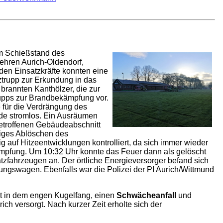
im Schießstand des
hren Aurich-Oldendorf,
nden Einsatzkräfte konnten eine
trupp zur Erkundung in das
 brannten Kanthölzer, die zur
upps zur Brandbekämpfung vor.
e für die Verdrängung des
de stromlos. Ein Ausräumen
etroffenen Gebäudeabschnitt
iges Ablöschen des
 auf Hitzeentwicklungen kontrolliert, da sich immer wieder
mpfung. Um 10:32 Uhr konnte das Feuer dann als gelöscht
tzfahrzeugen an. Der örtliche Energieversorger befand sich
ungswagen. Ebenfalls war die Polizei der PI Aurich/Wittmund
ät in dem engen Kugelfang, einen
Schwächeanfall
und
h versorgt. Nach kurzer Zeit erholte sich der