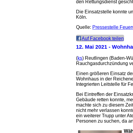
den Rettungsdienst gesichte
Die Einsatzstelle konnte u
Köln.
Quelle:
Pressestelle Feue
Auf Facebook teilen
12. Mai 2021
- Wohnhau
(
ks
) Reutlingen (Baden-Wür
Rauchgasdurchzündung ver
Einen größeren Einsatz de
Wohnhaus in der Reichenec
Integrierten Leitstelle für
Bei Eintreffen der Einsatz
Gebäude retten konnte, mel
machte sich zu diesem Zei
nicht mehr verlassen konnte
ein weiterer Trupp unter 
Personen zu suchen, da anf
Wäh