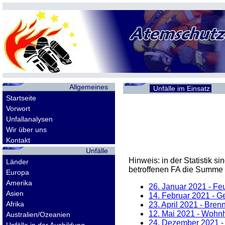
Allgemeines
Unfälle im Einsatz
Startseite
Vorwort
Unfallanalysen
Wir über uns
Kontakt
Unfälle
Hinweis: in der Statistik 
Länder
betroffenen
FA
die Summe d
Europa
Amerika
26. Januar 2021
- Fe
Asien
14. Februar 2021
- Ge
Afrika
23. April 2021
- Brenn
12. Mai 2021
- Wohnh
Australien/Ozeanien
24. Dezember 2021
-