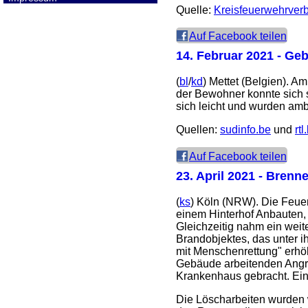
Quelle:
Kreisfeuerwehrverb
Auf Facebook teilen
14. Februar 2021
- Geb
(
bl
/
kd
) Mettet (Belgien). 
der Bewohner konnte sich s
sich leicht und wurden am
Quellen:
sudinfo.be
und
rtl
Auf Facebook teilen
23. April 2021
- Brennen
(
ks
) Köln (NRW). Die Feuer
einem Hinterhof Anbauten,
Gleichzeitig nahm ein wei
Brandobjektes, das unter 
mit Menschenrettung" erhöh
Gebäude arbeitenden Angrif
Krankenhaus gebracht. Eine
Die Löscharbeiten wurden 