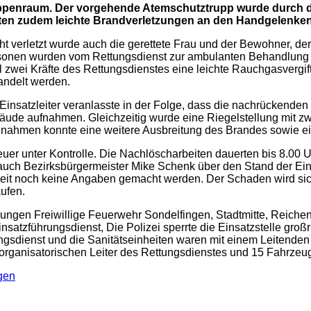
ppenraum. Der vorgehende Atemschutztrupp wurde durch di
itten zudem leichte Brandverletzungen an den Handgelenken
ht verletzt wurde auch die gerettete Frau und der Bewohner, der
onen wurden vom Rettungsdienst zur ambulanten Behandlung in 
 zwei Kräfte des Rettungsdienstes eine leichte Rauchgasverg
ndelt werden.
Einsatzleiter veranlasste in der Folge, dass die nachrücken
ude aufnahmen. Gleichzeitig wurde eine Riegelstellung mit z
ahmen konnte eine weitere Ausbreitung des Brandes sowie ei
er unter Kontrolle. Die Nachlöscharbeiten dauerten bis 8.00 U
ch auch Bezirksbürgermeister Mike Schenk über den Stand der 
it noch keine Angaben gemacht werden. Der Schaden wird sic
ufen.
lungen Freiwillige Feuerwehr Sondelfingen, Stadtmitte, Reichen
nsatzführungsdienst, Die Polizei sperrte die Einsatzstelle groß
gsdienst und die Sanitätseinheiten waren mit einem Leitenden 
organisatorischen Leiter des Rettungsdienstes und 15 Fahrzeug
gen