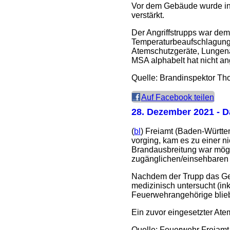
Vor dem Gebäude wurde in d
verstärkt.
Der Angriffstrupps war dem
Temperaturbeaufschlagung e
Atemschutzgeräte, Lungen
MSA alphabelt hat nicht a
Quelle: Brandinspektor T
Auf Facebook teilen
28. Dezember 2021
- D
(
bl
) Freiamt (Baden-Württe
vorging, kam es zu einer n
Brandausbreitung war mögli
zugänglichen/einsehbaren 
Nachdem der Trupp das Geb
medizinisch untersucht (in
Feuerwehrangehörige blieb
Ein zuvor eingesetzter Ate
Quelle: Feuerwehr Freiamt