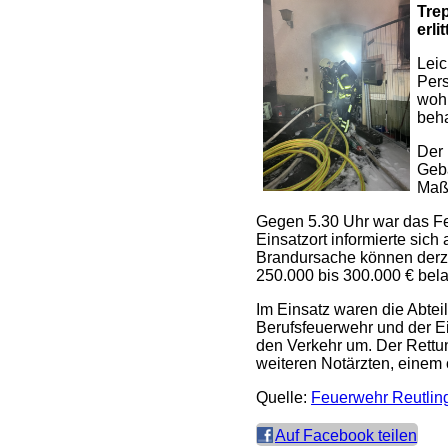
Tre
erl
Leic
Pers
wohl
beha
Der 
Gebä
Maßn
Gegen 5.30 Uhr war das Feu
Einsatzort informierte si
Brandursache können derze
250.000 bis 300.000 € bela
Im Einsatz waren die Abtei
Berufsfeuerwehr und der Ei
den Verkehr um. Der Rettun
weiteren Notärzten, einem 
Quelle:
Feuerwehr Reutlin
Auf Facebook teilen