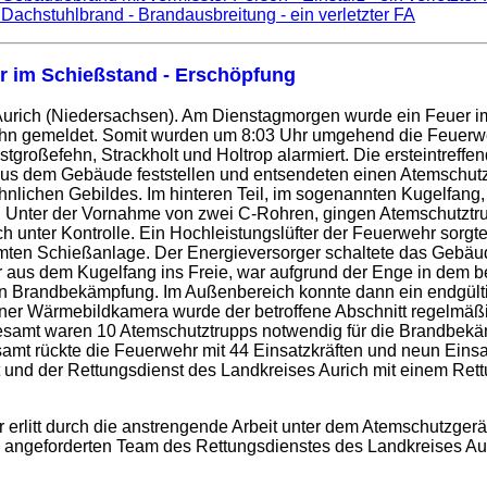
 Dachstuhlbrand - Brandausbreitung - ein verletzter FA
r im Schießstand - Erschöpfung
 Aurich (Niedersachsen). Am Dienstagmorgen wurde ein Feuer 
ehn gemeldet. Somit wurden um 8:03 Uhr umgehend die Feuerwe
tgroßefehn, Strackholt und Holtrop alarmiert. Die ersteintreffe
us dem Gebäude feststellen und entsendeten einen Atemschutz
ähnlichen Gebildes. Im hinteren Teil, im sogenannten Kugelfang,
 Unter der Vornahme von zwei C-Rohren, gingen Atemschutztr
h unter Kontrolle. Ein Hochleistungslüfter der Feuerwehr sorgt
ten Schießanlage. Der Energieversorger schaltete das Gebäu
 aus dem Kugelfang ins Freie, war aufgrund der Enge in dem b
en Brandbekämpfung. Im Außenbereich konnte dann ein endgült
iner Wärmebildkamera wurde der betroffene Abschnitt regelmäßig
gesamt waren 10 Atemschutztrupps notwendig für die Brandbekä
amt rückte die Feuerwehr mit 44 Einsatzkräften und neun Einsa
 und der Rettungsdienst des Landkreises Aurich mit einem Rett
 erlitt durch die anstrengende Arbeit unter dem Atemschutzger
ngeforderten Team des Rettungsdienstes des Landkreises Auric