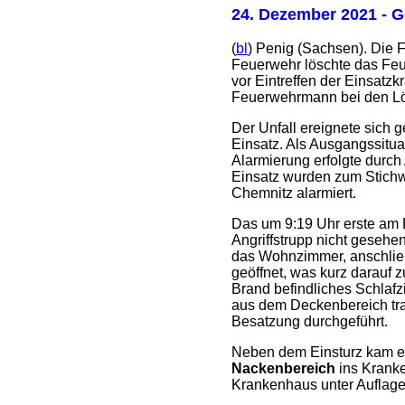
24. Dezember 2021
- G
(
bl
) Penig (Sachsen). Die 
Feuerwehr löschte das Feu
vor Eintreffen der Einsatzk
Feuerwehrmann bei den Lö
Der Unfall ereignete sich 
Einsatz. Als Ausgangssitua
Alarmierung erfolgte durch
Einsatz wurden zum Stichw
Chemnitz alarmiert.
Das um 9:19 Uhr erste am 
Angriffstrupp nicht gesehe
das Wohnzimmer, anschließe
geöffnet, was kurz darauf
Brand befindliches Schlafz
aus dem Deckenbereich tra
Besatzung durchgeführt.
Neben dem Einsturz kam es
Nackenbereich
ins Kranke
Krankenhaus unter Auflagen