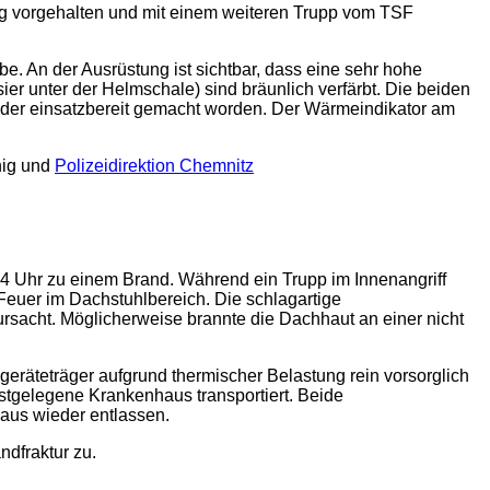
ung vorgehalten und mit einem weiteren Trupp vom TSF
be. An der Ausrüstung ist sichtbar, dass eine sehr hohe
er unter der Helmschale) sind bräunlich verfärbt. Die beiden
er einsatzbereit gemacht worden. Der Wärmeindikator am
nig und
Polizeidirektion Chemnitz
4 Uhr zu einem Brand. Während ein Trupp im Innenangriff
Feuer im Dachstuhlbereich. Die schlagartige
rsacht. Möglicherweise brannte die Dachhaut an einer nicht
räteträger aufgrund thermischer Belastung rein vorsorglich
hstgelegene Krankenhaus transportiert. Beide
aus wieder entlassen.
ndfraktur zu.