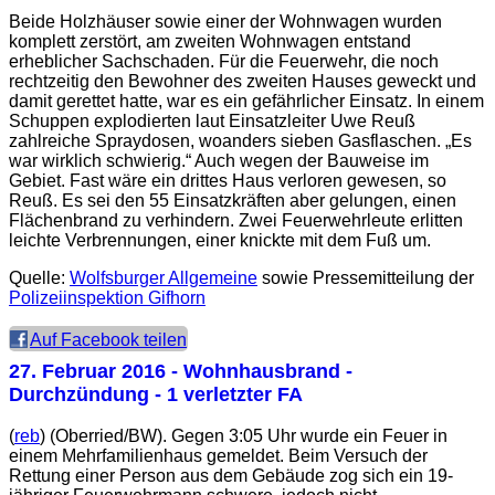
Beide Holzhäuser sowie einer der Wohnwagen wurden
komplett zerstört, am zweiten Wohnwagen entstand
erheblicher Sachschaden. Für die Feuerwehr, die noch
rechtzeitig den Bewohner des zweiten Hauses geweckt und
damit gerettet hatte, war es ein gefährlicher Einsatz. In einem
Schuppen explodierten laut Einsatzleiter Uwe Reuß
zahlreiche Spraydosen, woanders sieben Gasflaschen. „Es
war wirklich schwierig.“ Auch wegen der Bauweise im
Gebiet. Fast wäre ein drittes Haus verloren gewesen, so
Reuß. Es sei den 55 Einsatzkräften aber gelungen, einen
Flächenbrand zu verhindern. Zwei Feuerwehrleute erlitten
leichte Verbrennungen, einer knickte mit dem Fuß um.
Quelle:
Wolfsburger Allgemeine
sowie Pressemitteilung der
Polizeiinspektion Gifhorn
Auf Facebook teilen
27. Februar 2016
- Wohnhausbrand -
Durchzündung - 1 verletzter FA
(
reb
) (Oberried/BW). Gegen 3:05 Uhr wurde ein Feuer in
einem Mehrfamilienhaus gemeldet. Beim Versuch der
Rettung einer Person aus dem Gebäude zog sich ein 19-