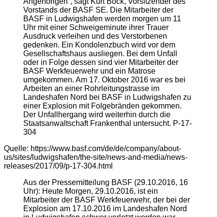
Angehörigen“, sagt Kurt Bock, Vorsitzender des
Vorstands der BASF SE. Die Mitarbeiter der
BASF in Ludwigshafen werden morgen um 11
Uhr mit einer Schweigeminute ihrer Trauer
Ausdruck verleihen und des Verstorbenen
gedenken. Ein Kondolenzbuch wird vor dem
Gesellschaftshaus ausliegen. Bei dem Unfall
oder in Folge dessen sind vier Mitarbeiter der
BASF Werkfeuerwehr und ein Matrose
umgekommen. Am 17. Oktober 2016 war es bei
Arbeiten an einer Rohrleitungstrasse im
Landeshafen Nord bei BASF in Ludwigshafen zu
einer Explosion mit Folgebränden gekommen.
Der Unfallhergang wird weiterhin durch die
Staatsanwaltschaft Frankenthal untersucht. P-17-
304
Quelle: https://www.basf.com/de/de/company/about-
us/sites/ludwigshafen/the-site/news-and-media/news-
releases/2017/09/p-17-304.html
Aus der Pressemitteilung BASF (29.10.2016, 16
Uhr): Heute Morgen, 29.10.2016, ist ein
Mitarbeiter der BASF Werkfeuerwehr, der bei der
Explosion am 17.10.2016 im Landeshafen Nord