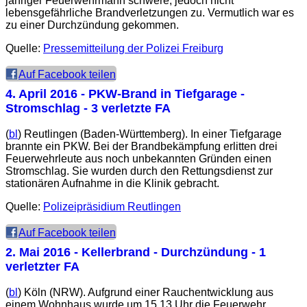
jähriger Feuerwehrmann schwere, jedoch nicht
lebensgefährliche Brandverletzungen zu. Vermutlich war es
zu einer Durchzündung gekommen.
Quelle:
Pressemitteilung der Polizei Freiburg
Auf Facebook teilen
4. April 2016
- PKW-Brand in Tiefgarage -
Stromschlag - 3 verletzte FA
(
bl
) Reutlingen (Baden-Württemberg). In einer Tiefgarage
brannte ein PKW. Bei der Brandbekämpfung erlitten drei
Feuerwehrleute aus noch unbekannten Gründen einen
Stromschlag. Sie wurden durch den Rettungsdienst zur
stationären Aufnahme in die Klinik gebracht.
Quelle:
Polizeipräsidium Reutlingen
Auf Facebook teilen
2. Mai 2016
- Kellerbrand - Durchzündung - 1
verletzter FA
(
bl
) Köln (NRW). Aufgrund einer Rauchentwicklung aus
einem Wohnhaus wurde um 15.13 Uhr die Feuerwehr