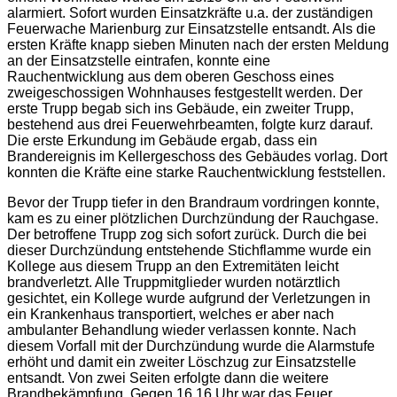
alarmiert. Sofort wurden Einsatzkräfte u.a. der zuständigen
Feuerwache Marienburg zur Einsatzstelle entsandt. Als die
ersten Kräfte knapp sieben Minuten nach der ersten Meldung
an der Einsatzstelle eintrafen, konnte eine
Rauchentwicklung aus dem oberen Geschoss eines
zweigeschossigen Wohnhauses festgestellt werden. Der
erste Trupp begab sich ins Gebäude, ein zweiter Trupp,
bestehend aus drei Feuerwehrbeamten, folgte kurz darauf.
Die erste Erkundung im Gebäude ergab, dass ein
Brandereignis im Kellergeschoss des Gebäudes vorlag. Dort
konnten die Kräfte eine starke Rauchentwicklung feststellen.
Bevor der Trupp tiefer in den Brandraum vordringen konnte,
kam es zu einer plötzlichen Durchzündung der Rauchgase.
Der betroffene Trupp zog sich sofort zurück. Durch die bei
dieser Durchzündung entstehende Stichflamme wurde ein
Kollege aus diesem Trupp an den Extremitäten leicht
brandverletzt. Alle Truppmitglieder wurden notärztlich
gesichtet, ein Kollege wurde aufgrund der Verletzungen in
ein Krankenhaus transportiert, welches er aber nach
ambulanter Behandlung wieder verlassen konnte. Nach
diesem Vorfall mit der Durchzündung wurde die Alarmstufe
erhöht und damit ein zweiter Löschzug zur Einsatzstelle
entsandt. Von zwei Seiten erfolgte dann die weitere
Brandbekämpfung. Gegen 16.16 Uhr war das Feuer