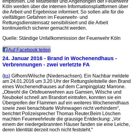
empfohlen. Die Mitarbeiter und Angehörigen der Feuerwehr
Köln werden über die internen Informationsplattformen über
die Arbeit und Ergebnisse informiert. So sollen alle für die
vielfältigen Gefahren im Feuerwehr- und
Rettungsdiensteinsatz sensibilisiert und die Arbeit
kontinuierlich sicherer gemacht werden.
Quelle: Ständige Unfallkommission der Feuerwehr Köln
Auf Facebook teilen
24. Januar 2016
- Brand in Wochenendhaus -
Verbrennungen - zwei verletzte FA
(
ks
) Gifhorn/Wilsche (Niedersachsen). Ein Nachbar meldete
am 24.01.2016 um 3.20 Uhr der Rettungsleitstelle den Brand
eines Wochenendhauses auf dem Campingplatz Marrone.
„Obwohl die Ortsfeuerwehren aus Gamsen, Wilsche und
Neubokel schnell am Brandort eintrafen, konnten sie ein
Übergreifen der Flammen auf ein weiteres Wochenendhaus
sowie zwei benachbarte Wohnwagen nicht verhindern“,
berichtet Polizeisprecher Thomas Reuter.Beim Löschen
machten Feuerwehrleute die grausige Entdeckung: „Vor
einem der niedergebrannten Häuser fanden sie eine Leiche,
deren Identität derzeit noch nicht feststeht.“