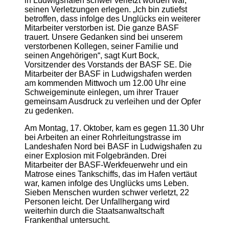
in Ludwigshafen schwer verletzt worden war,
seinen Verletzungen erlegen. „Ich bin zutiefst
betroffen, dass infolge des Unglücks ein weiterer
Mitarbeiter verstorben ist. Die ganze BASF
trauert. Unsere Gedanken sind bei unserem
verstorbenen Kollegen, seiner Familie und
seinen Angehörigen“, sagt Kurt Bock,
Vorsitzender des Vorstands der BASF SE. Die
Mitarbeiter der BASF in Ludwigshafen werden
am kommenden Mittwoch um 12.00 Uhr eine
Schweigeminute einlegen, um ihrer Trauer
gemeinsam Ausdruck zu verleihen und der Opfer
zu gedenken.
Am Montag, 17. Oktober, kam es gegen 11.30 Uhr
bei Arbeiten an einer Rohrleitungstrasse im
Landeshafen Nord bei BASF in Ludwigshafen zu
einer Explosion mit Folgebränden. Drei
Mitarbeiter der BASF-Werkfeuerwehr und ein
Matrose eines Tankschiffs, das im Hafen vertäut
war, kamen infolge des Unglücks ums Leben.
Sieben Menschen wurden schwer verletzt, 22
Personen leicht. Der Unfallhergang wird
weiterhin durch die Staatsanwaltschaft
Frankenthal untersucht.