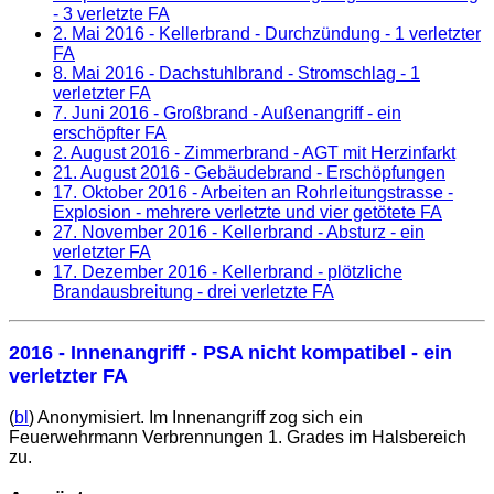
- 3 verletzte FA
2. Mai 2016
- Kellerbrand - Durchzündung - 1 verletzter
FA
8. Mai 2016
- Dachstuhlbrand - Stromschlag - 1
verletzter FA
7. Juni 2016
- Großbrand - Außenangriff - ein
erschöpfter FA
2. August 2016
- Zimmerbrand - AGT mit Herzinfarkt
21. August 2016
- Gebäudebrand - Erschöpfungen
17. Oktober 2016
- Arbeiten an Rohrleitungstrasse -
Explosion - mehrere verletzte und vier getötete FA
27. November 2016
- Kellerbrand - Absturz - ein
verletzter FA
17. Dezember 2016
- Kellerbrand - plötzliche
Brandausbreitung - drei verletzte FA
2016 - Innenangriff - PSA nicht kompatibel - ein
verletzter FA
(
bl
) Anonymisiert. Im Innenangriff zog sich ein
Feuerwehrmann Verbrennungen 1. Grades im Halsbereich
zu.