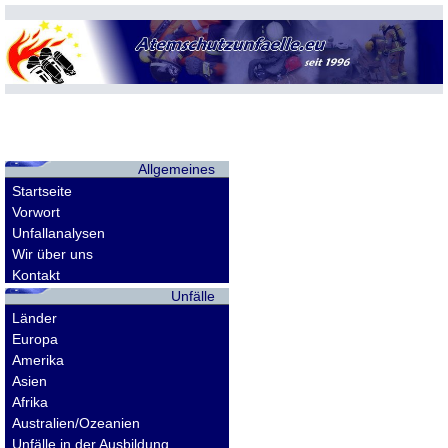
Allgemeines
Startseite
Vorwort
Unfallanalysen
Wir über uns
Kontakt
Unfälle
Länder
Europa
Amerika
Asien
Afrika
Australien/Ozeanien
Unfälle in der Ausbildung