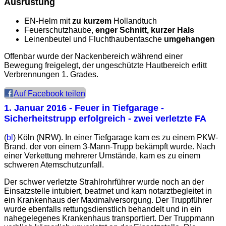
Ausrüstung
EN-Helm mit
zu kurzem
Hollandtuch
Feuerschutzhaube,
enger Schnitt, kurzer Hals
Leinenbeutel und Fluchthaubentasche
umgehangen
Offenbar wurde der Nackenbereich während einer
Bewegung freigelegt, der ungeschützte Hautbereich erlitt
Verbrennungen 1. Grades.
Auf Facebook teilen
1. Januar 2016
- Feuer in Tiefgarage -
Sicherheitstrupp erfolgreich - zwei verletzte FA
(
bl
) Köln (NRW). In einer Tiefgarage kam es zu einem PKW-
Brand, der von einem 3-Mann-Trupp bekämpft wurde. Nach
einer Verkettung mehrerer Umstände, kam es zu einem
schweren Atemschutzunfall.
Der schwer verletzte Strahlrohrführer wurde noch an der
Einsatzstelle intubiert, beatmet und kam notarztbegleitet in
ein Krankenhaus der Maximalversorgung. Der Truppführer
wurde ebenfalls rettungsdienstlich behandelt und in ein
nahegelegenes Krankenhaus transportiert. Der Truppmann