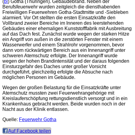
(
bl
) Gotha (Thüringen). Gebäudebrand. Neben der
Berufsfeuerwehr wurden zeitgleich die diensthabenden
Freiwilligen Feuerwehren Gotha-Stadtmitte und -Siebleben
alarmiert. Vor Ort stellten die ersten Einsatzkräfte den
Vollbrand zweier Bereiche im Inneren des leerstehenden
Gebäudes einer ehemaligen Kunststofffabrik mit Ausbreitung
auf das Dach fest. Zunächst wurde wegen der starken Hitze
ein Angriff von außen in die zerstörten Fenster mit einem
Wasserwerfer und einem Strahlrohr vorgenommen, bevor
dann vom rückwärtigen Bereich aus ein Innenangriff unter
schweren Atemschutz erfolgte. Der Innenangriff wurde
wegen der hohen Brandintensität und der daraus folgenden
Einsturzgefahr des Daches unter großer Vorsicht
durchgeführt, gleichzeitig erfolgte die Absuche nach
möglichen Personen im Gebäude.
Wegen der großen Belastung für die Einsatzkräfte unter
Atemschutz mussten zwei Feuerwehrangehörige mit
Kreislauferschöpfung rettungsdienstlich versorgt und in ein
Krankenhaus gebracht werden. Beide wurden noch in der
Nacht aus der Klinik entlassen.
Quelle:
Feuerwehr Gotha
Auf Facebook teilen