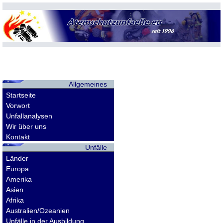
Allgemeines
Startseite
Vorwort
Unfallanalysen
Wir über uns
Kontakt
Unfälle
Länder
Europa
Amerika
Asien
Afrika
Australien/Ozeanien
Unfälle in der Ausbildung