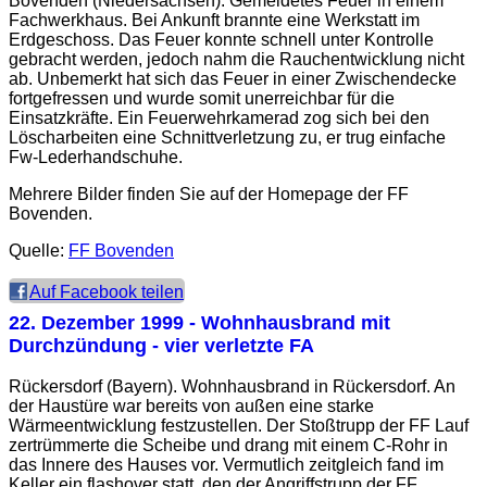
Bovenden (Niedersachsen). Gemeldetes Feuer in einem
Fachwerkhaus. Bei Ankunft brannte eine Werkstatt im
Erdgeschoss. Das Feuer konnte schnell unter Kontrolle
gebracht werden, jedoch nahm die Rauchentwicklung nicht
ab. Unbemerkt hat sich das Feuer in einer Zwischendecke
fortgefressen und wurde somit unerreichbar für die
Einsatzkräfte. Ein Feuerwehrkamerad zog sich bei den
Löscharbeiten eine Schnittverletzung zu, er trug einfache
Fw-Lederhandschuhe.
Mehrere Bilder finden Sie auf der Homepage der FF
Bovenden.
Quelle:
FF Bovenden
Auf Facebook teilen
22. Dezember 1999
- Wohnhausbrand mit
Durchzündung - vier verletzte FA
Rückersdorf (Bayern). Wohnhausbrand in Rückersdorf. An
der Haustüre war bereits von außen eine starke
Wärmeentwicklung festzustellen. Der Stoßtrupp der FF Lauf
zertrümmerte die Scheibe und drang mit einem C-Rohr in
das Innere des Hauses vor. Vermutlich zeitgleich fand im
Keller ein flashover statt, den der Angriffstrupp der FF