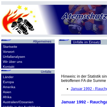
Allgemeines
Unfälle im Einsatz
Startseite
Vorwort
Unfallanalysen
Wir über uns
Kontakt
Unfälle
Hinweis: in der Statistik 
Länder
betroffenen
FA
die Summe d
Europa
Amerika
Januar 1992 - Rauchg
Asien
Afrika
Januar 1992 - Rauchga
Australien/Ozeanien