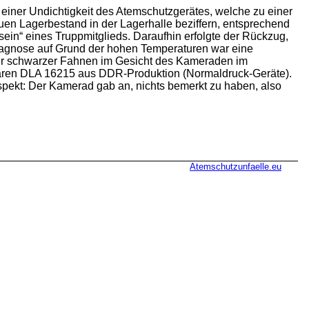
 einer Undichtigkeit des Atemschutzgerätes, welche zu einer
n Lagerbestand in der Lagerhalle beziffern, entsprechend
lsein“ eines Truppmitglieds. Daraufhin erfolgte der Rückzug,
 Diagnose auf Grund der hohen Temperaturen war eine
rer schwarzer Fahnen im Gesicht des Kameraden im
waren DLA 16215 aus DDR-Produktion (Normaldruck-Geräte).
spekt: Der Kamerad gab an, nichts bemerkt zu haben, also
Atemschutzunfaelle.eu