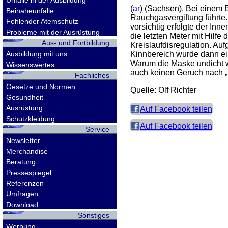
Unfälle in der Ausbildung
(
ar
) (Sachsen). Bei einem B
Beinaheunfälle
Rauchgasvergiftung führte
Fehlender Atemschutz
vorsichtig erfolgte der Inn
Probleme mit der Ausrüstung
die letzten Meter mit Hilf
Aus- und Fortbildung
Kreislaufdisregulation. A
Ausbildung mit uns
Kinnbereich wurde dann ei
Warum die Maske undicht wu
Wissenswertes
auch keinen Geruch nach „B
Fachliches
Gesetze und Normen
Quelle: Olf Richter
Gesundheit
Ausrüstung
Auf Facebook teilen
Schutzkleidung
Auf Facebook teilen
Service
Newsletter
Merchandise
Beratung
Pressespiegel
Referenzen
Umfragen
Download
Sonstiges
Werbung