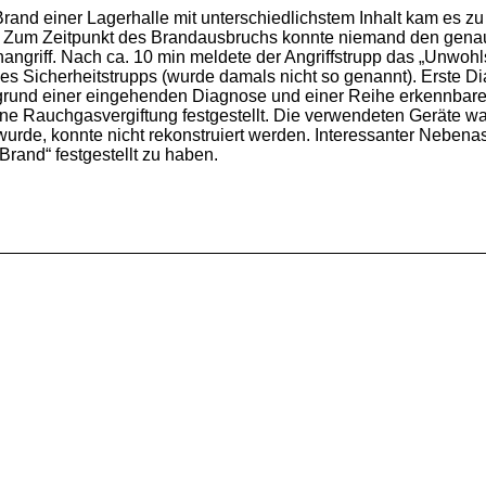
rand einer Lagerhalle mit unterschiedlichstem Inhalt kam es zu
. Zum Zeitpunkt des Brandausbruchs konnte niemand den genaue
enangriff. Nach ca. 10 min meldete der Angriffstrupp das „Unwoh
e des Sicherheitstrupps (wurde damals nicht so genannt). Erste
ufgrund einer eingehenden Diagnose und einer Reihe erkennba
ne Rauchgasvergiftung festgestellt. Die verwendeten Geräte 
rde, konnte nicht rekonstruiert werden. Interessanter Nebena
rand“ festgestellt zu haben.