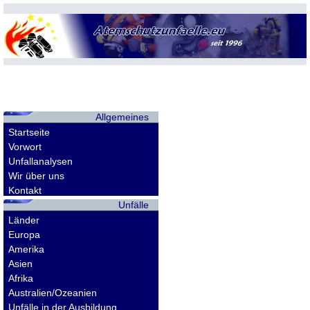
Allgemeines
Startseite
Vorwort
Unfallanalysen
Wir über uns
Kontakt
Unfälle
Länder
Europa
Amerika
Asien
Afrika
Australien/Ozeanien
Unfälle in der Ausbildung