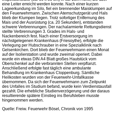
eine Leiter erreicht werden konnte. Nach einer kurzen
Lageerkundung im Silo, fiel ein brennender Maisklumpen auf
den Feuerwehrmann. Zwischen Atemschutzgerät und Hals
blieb der Klumpen liegen. Trotz sofortiger Entfernung des
Mais und der Ausrüstung (ca. 20 Sekunden), entstanden
schwere Verbrennungen. Der nachalarmierte Rettungsdienst
stellte Verbrennungen 3. Grades im Hals- und
Nackenbereich fest. Nach einer Erstversorgung im
nächstgelegenen Krankenhaus (Friesoythe), erfolgte die
Verlegung per Hubschrauber in eine Spezialklinik nach
Gelsenkirchen. Dort blieb der Feuerwehrmann einen Monat
auf der Isolierstation und wurde zweimal operiert. Dabei
wurde ein etwas DIN A4 Blatt großes Hautstück vom
Oberschenkel auf die verbrannten Stellen verpflanzt.
Anschließend erfolgte fast täglich eine ambulante
Behandlung im Krankenhaus Cloppenburg. Sämtliche
Heilkosten wurden von der Feuerwehr-Unfallkasse
übernommen. Da sich der Feuerwehrmann zum Zeitpunkt
des Unfalles im Studium befand, wurde kein Verdienstausfall
gezahlt. Die erhebliche Studienverzögerung und der daraus
resultierende spätere Einstieg ins Berufsleben musste
hingenommen werden.
Quelle: Freiw. Feuerwehr Bösel, Chronik von 1995