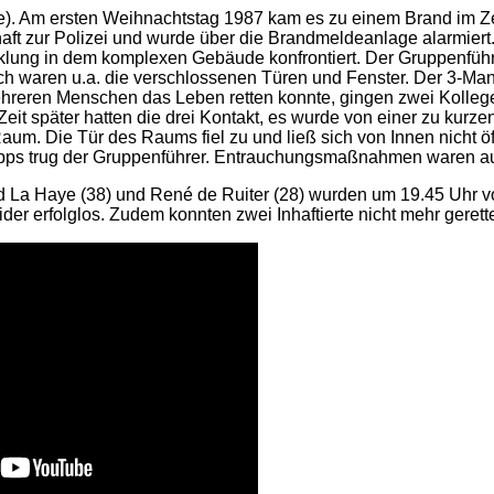
). Am ersten Weihnachtstag 1987 kam es zu einem Brand im Zel
haft zur Polizei und wurde über die Brandmeldeanlage alarmiert.
lung in dem komplexen Gebäude konfrontiert. Der Gruppenführe
sch waren u.a. die verschlossenen Türen und Fenster. Der 3-Ma
hreren Menschen das Leben retten konnte, gingen zwei Kollegen
t später hatten die drei Kontakt, es wurde von einer zu kurzen 
aum. Die Tür des Raums fiel zu und ließ sich von Innen nicht
pps trug der Gruppenführer. Entrauchungsmaßnahmen waren auf
La Haye (38) und René de Ruiter (28) wurden um 19.45 Uhr von
der erfolglos. Zudem konnten zwei Inhaftierte nicht mehr gerett