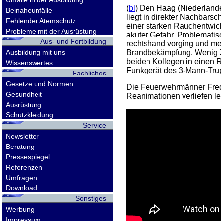
Unfälle in der Ausbildung
(
bl
) Den Haag (Niederlande
Beinaheunfälle
liegt in direkter Nachbarsc
Fehlender Atemschutz
einer starken Rauchentwick
Probleme mit der Ausrüstung
akuter Gefahr. Problemati
Aus- und Fortbildung
rechtshand vorging und me
Ausbildung mit uns
Brandbekämpfung. Wenig Zei
beiden Kollegen in einen R
Wissenswertes
Funkgerät des 3-Mann-Tru
Fachliches
Gesetze und Normen
Die Feuerwehrmänner Fred 
Gesundheit
Reanimationen verliefen lei
Ausrüstung
Schutzkleidung
Service
Newsletter
Beratung
Pressespiegel
Referenzen
Umfragen
Download
Sonstiges
Werbung
Impressum