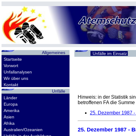
Allgemeines
Unfälle im Einsatz
Startseite
Vorwort
Unfallanalysen
Wir über uns
Kontakt
Unfälle
Hinweis: in der Statistik 
Länder
betroffenen
FA
die Summe d
Europa
Amerika
25. Dezember 1987
-
Asien
Afrika
25. Dezember 1987
- B
Australien/Ozeanien