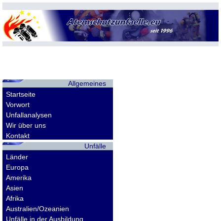
Allgemeines
Startseite
Vorwort
Unfallanalysen
Wir über uns
Kontakt
Unfälle
Länder
Europa
Amerika
Asien
Afrika
Australien/Ozeanien
Unfälle in der Ausbildung