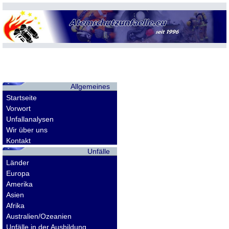
Allgemeines
Startseite
Vorwort
Unfallanalysen
Wir über uns
Kontakt
Unfälle
Länder
Europa
Amerika
Asien
Afrika
Australien/Ozeanien
Unfälle in der Ausbildung