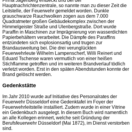
Firma Jagenberg entdeckt und bei der
Hauptnachrichtenzentrale, so nannte man zu dieser Zeit die
Leitstelle, der Feuerwehr gemeldet worden. Dunkle
grauschwarze Rauchwolken zogen aus dem 7.000
Quadratmeter großen Gebäudekomplex zwischen der
Himmelgeister Straße und Ulenbergstraße. Dort wurde
Paraffin in Maschinen zur Imprägnierung von wasserdichten
Papierbehältern verarbeitet. Die Dämpfe des Paraffins
entzündeten sich explosionsartig und trugen zur
Brandausweitung bei. Die drei verunglückten
Feuerwehrleute Wilhelm Lampenscherf, Willi Reinert und
Eduard Tschense waren vermutlich von einer heißen
Stichflamme getroffen und im weiteren Brandverlauf tödlich
verletzt worden. Erst in den späten Abendstunden konnte der
Brand gelöscht werden.
Gedenkstätte
Im Jahr 2010 wurde auf Initiative des Personalrates der
Feuerwehr Düsseldorf eine Gedenktafel im Foyer der
Feuerwehrleitstelle installiert. Zudem wurde in einer Vitrine
ein Gedenkbuch ausgelegt. In diesem Buch wird namentlich
an alle Kollegen erinnert, welche seit Gründung der
Berufsfeuerwehr Düsseldorf (Mai 1872), im Dienst verstorben
sind.