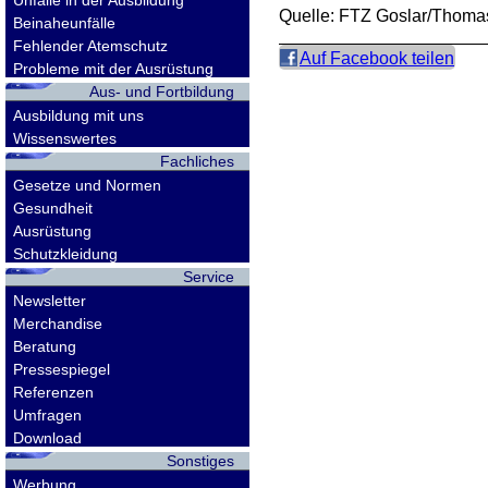
Unfälle in der Ausbildung
Quelle: FTZ Goslar/Thoma
Beinaheunfälle
Fehlender Atemschutz
Auf Facebook teilen
Probleme mit der Ausrüstung
Aus- und Fortbildung
Ausbildung mit uns
Wissenswertes
Fachliches
Gesetze und Normen
Gesundheit
Ausrüstung
Schutzkleidung
Service
Newsletter
Merchandise
Beratung
Pressespiegel
Referenzen
Umfragen
Download
Sonstiges
Werbung