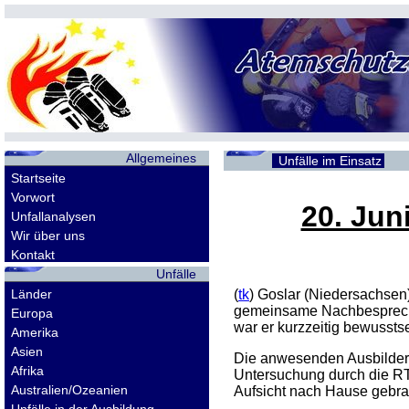
Allgemeines
Unfälle im Einsatz
Startseite
Vorwort
20. Jun
Unfallanalysen
Wir über uns
Kontakt
Unfälle
Länder
(
tk
) Goslar (Niedersachsen
gemeinsame Nachbesprechu
Europa
war er kurzzeitig bewusstse
Amerika
Asien
Die anwesenden Ausbilder 
Afrika
Untersuchung durch die RT
Australien/Ozeanien
Aufsicht nach Hause gebr