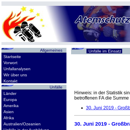
Allgemeines
Unfälle im Einsatz
Startseite
Vorwort
Unfallanalysen
Wir über uns
Kontakt
Unfälle
Hinweis: in der Statistik 
Länder
betroffenen
FA
die Summe d
Europa
Amerika
30. Juni 2019
- Großbr
Asien
Afrika
30. Juni 2019
- Großbra
Australien/Ozeanien