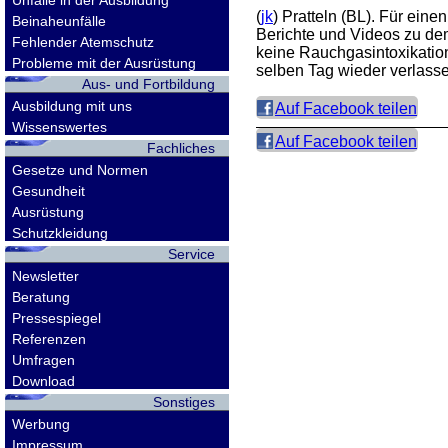
Unfälle in der Ausbildung
(
jk
) Pratteln (BL). Für ein
Beinaheunfälle
Berichte und Videos zu de
Fehlender Atemschutz
keine Rauchgasintoxikation 
Probleme mit der Ausrüstung
selben Tag wieder verlasse
Aus- und Fortbildung
Ausbildung mit uns
Auf Facebook teilen
Wissenswertes
Auf Facebook teilen
Fachliches
Gesetze und Normen
Gesundheit
Ausrüstung
Schutzkleidung
Service
Newsletter
Beratung
Pressespiegel
Referenzen
Umfragen
Download
Sonstiges
Werbung
Impressum