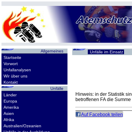
Allgemeines
Unfälle im Einsatz
Startseite
Vorwort
Unfallanalysen
Wir über uns
Kontakt
Unfälle
Hinweis: in der Statistik 
Länder
betroffenen
FA
die Summe d
Europa
Amerika
Asien
Auf Facebook teilen
Afrika
Australien/Ozeanien