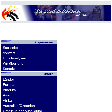
Allgemeines
Startseite
Vorwort
Unfallanalysen
Wir über uns
Kontakt
Unfälle
Länder
Europa
Amerika
Asien
Afrika
Australien/Ozeanien
Unfälle in der Ausbildung