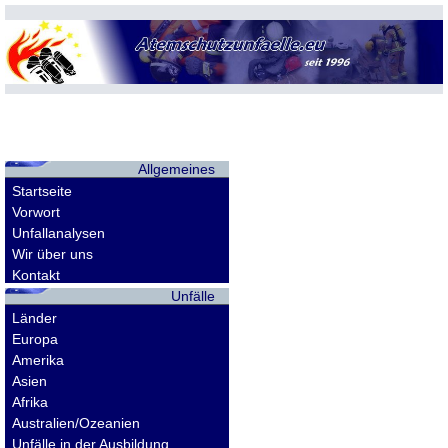
Allgemeines
Startseite
Vorwort
Unfallanalysen
Wir über uns
Kontakt
Unfälle
Länder
Europa
Amerika
Asien
Afrika
Australien/Ozeanien
Unfälle in der Ausbildung