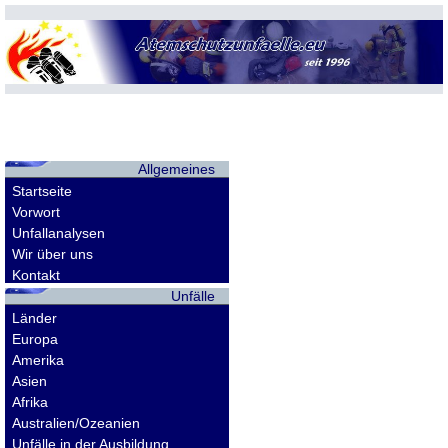
Allgemeines
Startseite
Vorwort
Unfallanalysen
Wir über uns
Kontakt
Unfälle
Länder
Europa
Amerika
Asien
Afrika
Australien/Ozeanien
Unfälle in der Ausbildung