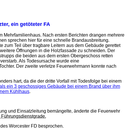
ter, ein getöteter FA
m Mehrfamilienhaus. Nach ersten Berichten drangen mehrere
hen sprechen hier für eine schnelle Brandausbreitung.
e zum Teil über tragbare Leitern aus dem Gebäude gerettet
eitere Öffnungen in die Holzfassade zu schneiden. Der
strupps die beiden aus dem ersten Obergeschoss retten
erstarb. Als Todesursache wurde eine
te Tochter. Der zweite verletze Feuerwehrmann konnte nach
rs hart, da die der dritte Vorfall mit Todesfolge bei einem
als ein 3 geschossiges Gebäude bei einem Brand über ihm
einem Kühlhaus
.
dung und Einsatzleitung bemängelte, änderte die Feuerwehr
r Führungsdienstgrade.
A des Worcester FD besprochen.