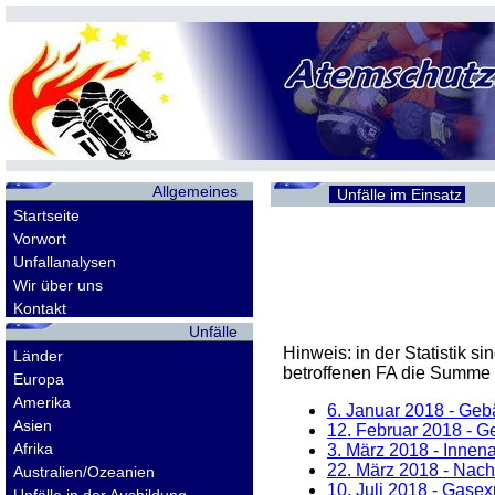
Allgemeines
Unfälle im Einsatz
Startseite
Vorwort
Unfallanalysen
Wir über uns
Kontakt
Unfälle
Hinweis: in der Statistik 
Länder
betroffenen
FA
die Summe d
Europa
Amerika
6. Januar 2018
- Gebä
Asien
12. Februar 2018
- Ge
Afrika
3. März 2018
- Innenan
22. März 2018
- Nachl
Australien/Ozeanien
10. Juli 2018
- Gasexp