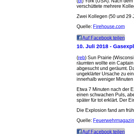
(
bl
) York (USA). Nach dem 
verschüttete mehrere Koll
Zwei Kollegen (50 und 29 
Quelle:
Firehouse.com
Auf Facebook teilen
10. Juli 2018
- Gasexplo
(
reb
) Sun Prairie (Wiscons
räumten wollte ein Captain
abgesucht und geräumt. Da
ungeklärter Ursache zu ein
innerhalb weniger Minuten
Etwa 7 Minuten nach der E
einen schwachen Puls, ab
später für tot erklärt. Der 
Die Explosion fand am früh
Quelle:
Feuerwehrmagazi
Auf Facebook teilen