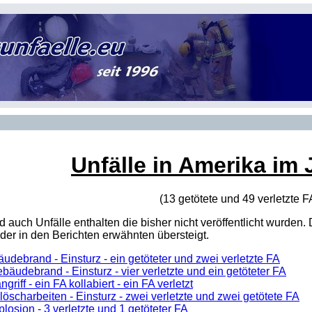
Unfälle in Amerika im 
(13 getötete und 49 verletzte
F
sind auch Unfälle enthalten die bisher nicht veröffentlicht wur
er in den Berichten erwähnten übersteigt.
udebrand - Einsturz - ein getöteter und zwei verletzte FA
bäudebrand - Einsturz - vier verletzte und ein getöteter FA
griff - ein FA kollabiert - ein FA verletzt
öscharbeiten - Einsturz - zwei verletzte und zwei getötete FA
losion - 3 verletzte und 1 getöteter FA