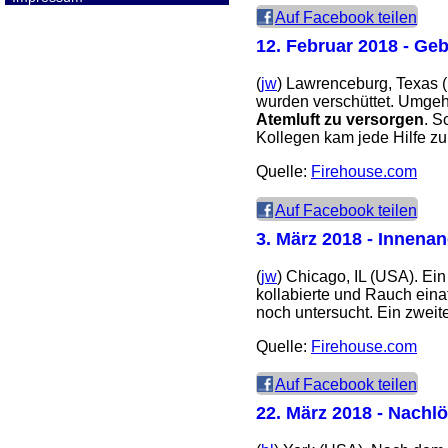
Auf Facebook teilen
12. Februar 2018
- Geb
(
jw
) Lawrenceburg, Texas 
wurden verschüttet. Umgeh
Atemluft zu versorgen
. S
Kollegen kam jede Hilfe zu 
Quelle:
Firehouse.com
Auf Facebook teilen
3. März 2018
- Innenang
(
jw
) Chicago, IL (USA). E
kollabierte und Rauch eina
noch untersucht. Ein zweit
Quelle:
Firehouse.com
Auf Facebook teilen
22. März 2018
- Nachlö