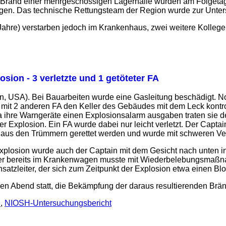
Brand einer mehrgeschossigen Lagerhalle wurden am Folgetag N
egen. Das technische Rettungsteam der Region wurde zur Unters
Jahre) verstarben jedoch im Krankenhaus, zwei weitere Kollege
sion - 3 verletzte und 1 getöteter FA
in, USA). Bei Bauarbeiten wurde eine Gasleitung beschädigt. 
 mit 2 anderen FA den Keller des Gebäudes mit dem Leck kontr
 ihre Warngeräte einen Explosionsalarm ausgaben traten sie 
er Explosion. Ein FA wurde dabei nur leicht verletzt. Der Capta
 aus den Trümmern gerettet werden und wurde mit schweren Verl
xplosion wurde auch der Captain mit dem Gesicht nach unten i
er bereits im Krankenwagen musste mit Wiederbelebungsmaß
Einsatzleiter, der sich zum Zeitpunkt der Explosion etwa einen Blo
en Abend statt, die Bekämpfung der daraus resultierenden Brän
n
,
NIOSH-Untersuchungsbericht