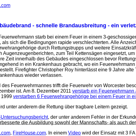
s.com
bäudebrand - schnelle Brandausbreitung - ein verletz
 Feuerwehrmann starb bei einem Feuer in einem 3-geschossige
 als sich die Bedingungen rapide verschlechterten. Alle Anzeic
wehrangehörige durch Rettungstrupps und weitere Einsatzkräft
 Augenzeugenberichten, zum Teil Kettensägen eingesetzt, um w
gere Zeit innerhalb des Gebäudes eingeschlossen bevor Rettung
mgehend in ein Krankenhaus gebracht, wo ein Feuerwehrmann v
stellt. Firefighter Christopher Roy hinterlässt eine 9 Jahre al
ankenhaus wieder verlassen.
 des Feuerwehrmannes trifft die Feuerwehr von Worcester besonde
zember ist. Am 8. Dezember 2011
verstarb ein Feuerwehrmann 
r 1999
verstarben 6 Feuerwehrangehörige bei einem Feuer in 
ird unter anderem die Rettung über tragbare Leitern gezeigt.
Untersuchungsbericht
, der unter anderem Fehler in der Erkun
besserte die Ausbildung sowohl der Mannschafts- als auch de
s.com
,
FireHouse.com
. In einem
Video
wird der Einsatz mit 3 F