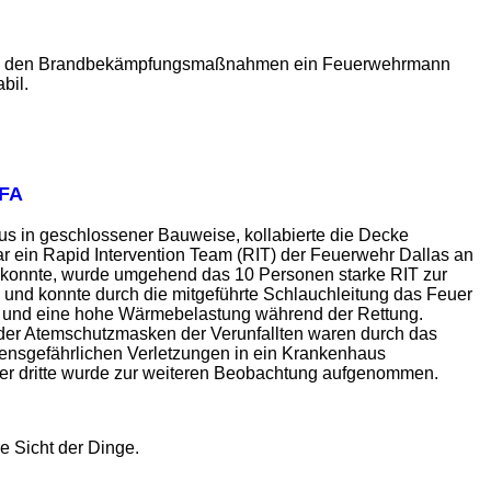
 bei den Brandbekämpfungsmaßnahmen ein Feuerwehrmann
bil.
 FA
s in geschlossener Bauweise, kollabierte die Decke
war ein Rapid Intervention Team (RIT) der Feuerwehr Dallas an
n konnte, wurde umgehend das 10 Personen starke RIT zur
und konnte durch die mitgeführte Schlauchleitung das Feuer
ht und eine hohe Wärmebelastung während der Rettung.
der Atemschutzmasken der Verunfallten waren durch das
bensgefährlichen Verletzungen in ein Krankenhaus
der dritte wurde zur weiteren Beobachtung aufgenommen.
e Sicht der Dinge.