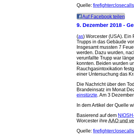
Quelle:
firefighterclosecall
Auf Facebook teilen
9. Dezember 2018
- Ge
(
as
) Worcester (USA). Ein
Trupps in das Gebäude vor,
Insgesamt mussten 7 Feuer
werden. Dazu wurden, nach
verunfallte Trupp war län
konnten. Beiden wurden u
Rauchgasintoxikation festge
einer Untersuchung das Kr
Die Nachricht über den Tod
Brandeinsatz im Monat De
einstürzte
. Am 3 Dezembe
In dem Artikel der Quelle w
Basierend auf dem
NIOSH-
Worcester ihre
AAO und ver
Quelle:
firefighterclosecall