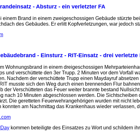
randeinsatz - Absturz - ein verletzter FA
Bei einem Brand in einem zweigeschossigen Gebäude stürzte
dach des Gebäudes. Er erlitt Kopfverletzungen, war jedoch sta
om
ebäudebrand - Einsturz - RIT-Einsatz - drei verletzte
nem Wohnungsbrand in einem dreigeschossigen Mehrparteienhau
pps und verschüttete den 3er Trupp. 2 Minuten vor dem Vorfall 
offen. Nachdem der verschüttete Trupp einen Maydayruf absetze
 RIT musste sich den Weg durch einen brennenden Flur bahnen 
b der Verschütteten das Feuer weiter brannte bestand Nullsic
g nach 10 Minuten abgeschlossen werden. Die Sichtscheiben 
rzt. Die geretteten Feuerwehrangehörigen wurden mit nicht le
nen konnten am Nachmittag das Krankenhaus wieder verlassen, 
s.com
yDay
kommen beteiligte des Einsatzes zu Wort und schildern ihr