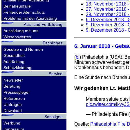
Unfälle in der Ausbildung
13. November 2018
-
Beinaheunfälle
27. November 2018
-
Fehlender Atemschutz
29. November 2018
-
Probleme mit der Ausrüstung
6. Dezember 2018
- 
Aus- und Fortbildung
9. Dezember 2018
- 
9. Dezember 2018
- 
Ausbildung mit uns
Wissenswertes
Fachliches
6. Januar 2018
- Gebäu
Gesetze und Normen
Gesundheit
(
bl
) Philadelphia (USA). B
Ausrüstung
Minuten schwerverletzt ger
Krankenhaus behandelt. Di
Schutzkleidung
Service
Eine Stunde nach Brandaus
Newsletter
Beratung
Wir gedenken Lt. Matt
Pressespiegel
Referenzen
Members salute outsi
pic.twitter.com/lkvy
Umfragen
Download
— Philadelphia Fire 
Sonstiges
Werbung
Quelle:
Philadelphia Fire 
Impressum