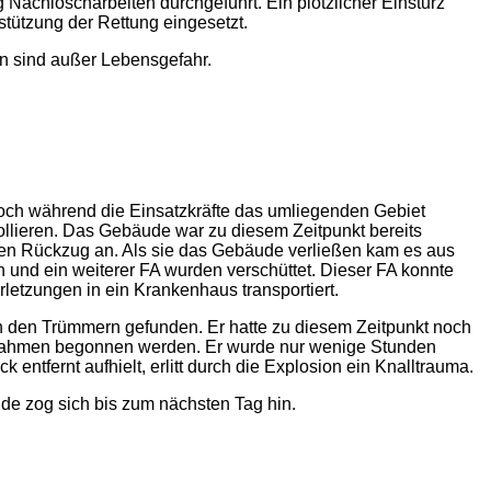
achlöscharbeiten durchgeführt. Ein plötzlicher Einsturz
tützung der Rettung eingesetzt.
n sind außer Lebensgefahr.
Noch während die Einsatzkräfte das umliegenden Gebiet
ollieren. Das Gebäude war zu diesem Zeitpunkt bereits
den Rückzug an. Als sie das Gebäude verließen kam es aus
in und ein weiterer FA wurden verschüttet. Dieser FA konnte
etzungen in ein Krankenhaus transportiert.
n den Trümmern gefunden. Er hatte zu diesem Zeitpunkt noch
nahmen begonnen werden. Er wurde nur wenige Stunden
ck entfernt aufhielt, erlitt durch die Explosion ein Knalltrauma.
de zog sich bis zum nächsten Tag hin.