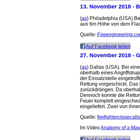
13. November 2018
- B
(
as
) Philadelphia (USA) 
aus 6m Höhe von dem Flach
Quelle:
Fireengineering.c
Auf Facebook teilen
27. November 2018
- G
(
as
) Dallas (USA). Bei ei
oberhalb eines Angriffstru
der Einsatzstelle eingetr
Rettung vorgeschickt. Das
zurückdrängen. Da oberhal
Dennoch konnte die Rettun
Feuer komplett eingeschwä
eingeliefert. Zwei von ih
Quelle:
firefighterclosecall
Im Video
Anatomy of a Ma
Auf Facebook teilen