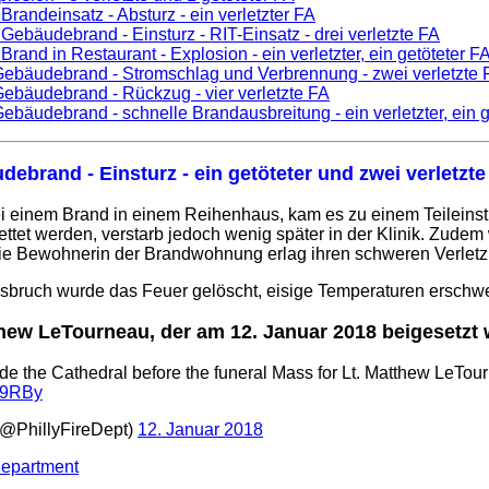
 Brandeinsatz - Absturz - ein verletzter FA
 Gebäudebrand - Einsturz - RIT-Einsatz - drei verletzte FA
 Brand in Restaurant - Explosion - ein verletzter, ein getöteter F
Gebäudebrand - Stromschlag und Verbrennung - zwei verletzte 
Gebäudebrand - Rückzug - vier verletzte FA
Gebäudebrand - schnelle Brandausbreitung - ein verletzter, ein g
debrand - Einsturz - ein getöteter und zwei verletzte
ei einem Brand in einem Reihenhaus, kam es zu einem Teileins
ettet werden, verstarb jedoch wenig später in der Klinik. Zude
e Bewohnerin der Brandwohnung erlag ihren schweren Verletzu
bruch wurde das Feuer gelöscht, eisige Temperaturen erschwer
hew LeTourneau, der am 12. Januar 2018 beigesetzt 
de the Cathedral before the funeral Mass for Lt. Matthew LeTou
JS9RBy
(@PhillyFireDept)
12. Januar 2018
Department