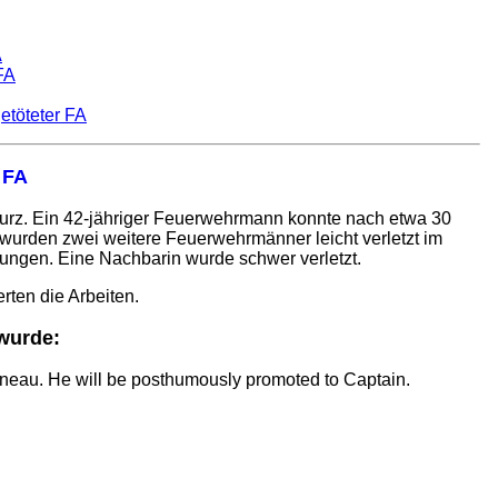
A
FA
etöteter FA
 FA
turz. Ein 42-jähriger Feuerwehrmann konnte nach etwa 30
m wurden zwei weitere Feuerwehrmänner leicht verletzt im
ngen. Eine Nachbarin wurde schwer verletzt.
ten die Arbeiten.
wurde:
rneau. He will be posthumously promoted to Captain.