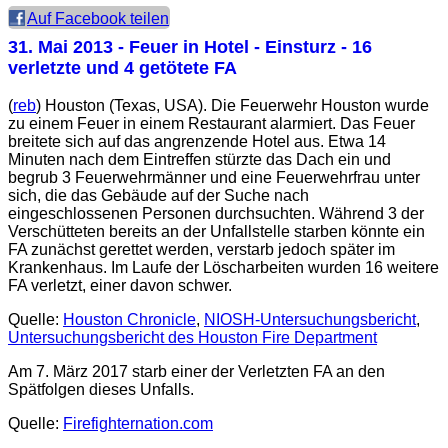
Auf Facebook teilen
31. Mai 2013
- Feuer in Hotel - Einsturz - 16
verletzte und 4 getötete FA
(
reb
) Houston (Texas, USA). Die Feuerwehr Houston wurde
zu einem Feuer in einem Restaurant alarmiert. Das Feuer
breitete sich auf das angrenzende Hotel aus. Etwa 14
Minuten nach dem Eintreffen stürzte das Dach ein und
begrub 3 Feuerwehrmänner und eine Feuerwehrfrau unter
sich, die das Gebäude auf der Suche nach
eingeschlossenen Personen durchsuchten. Während 3 der
Verschütteten bereits an der Unfallstelle starben könnte ein
FA zunächst gerettet werden, verstarb jedoch später im
Krankenhaus. Im Laufe der Löscharbeiten wurden 16 weitere
FA verletzt, einer davon schwer.
Quelle:
Houston Chronicle
,
NIOSH-Untersuchungsbericht
,
Untersuchungsbericht des Houston Fire Department
Am 7. März 2017 starb einer der Verletzten FA an den
Spätfolgen dieses Unfalls.
Quelle:
Firefighternation.com