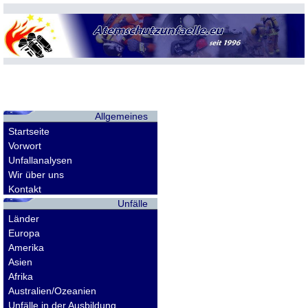
Allgemeines
Startseite
Vorwort
Unfallanalysen
Wir über uns
Kontakt
Unfälle
Länder
Europa
Amerika
Asien
Afrika
Australien/Ozeanien
Unfälle in der Ausbildung