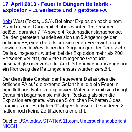
17. April 2013
- Feuer in Düngemittelfabrik -
Explosion - 11 verletzte und 7 getötete FA
(
reb
) West (Texas, USA). Bei einer Explosion nach einem
Brand in einer Düngemittelfabrik wurden 15 Personen
getötet, darunter 7 FA sowie 4 Rettungsdienstangehörige.
Bei den getöteten handelt es sich um 5 Angehörige der
örtlichen FF, einen bereits pensionierten Feuerwehrmann
sowie einen in West lebenden Angehörigen der Feuerwehr
Dallas. Insgesamt wurden bei der Explosion mehr als 200
Personen verletzt, die viele umliegende Gebäude
beschädigte oder zerstörte. Auch 3 Feuerwehrfahrzeuge und
ein Fahrzeug des Rettungsdienstes wurden zerstört.
Der dienstfreie Captain der Feuerwehr Dallas wies die
örtlichen FA auf die extreme Gefahr hin, die ein Feuer in
unmittelbarer Nähe zu explosiven Materialien mit sich bringt.
Daraufhin begannen sie mit dem Rückzug als sich die
Explosion ereignete. Von den 5 örtlichen FA hatten 3 das
Training zum "Firefighter 1" abgeschlossen, die anderen 2
hatten noch keine Zertifizierung erreicht.
Quelle:
USA today
,
STATter911.com
,
Untersuchungsbericht
NIOSH