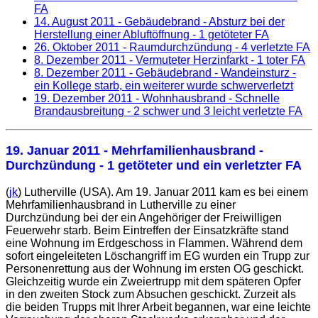
FA
14. August 2011
- Gebäudebrand - Absturz bei der
Herstellung einer Abluftöffnung - 1 getöteter FA
26. Oktober 2011
- Raumdurchzündung - 4 verletzte FA
8. Dezember 2011
- Vermuteter Herzinfarkt - 1 toter FA
8. Dezember 2011
- Gebäudebrand - Wandeinsturz -
ein Kollege starb, ein weiterer wurde schwerverletzt
19. Dezember 2011
- Wohnhausbrand - Schnelle
Brandausbreitung - 2 schwer und 3 leicht verletzte FA
19. Januar 2011
- Mehrfamilienhausbrand -
Durchzündung - 1 getöteter und ein verletzter FA
(
jk
) Lutherville (USA). Am 19. Januar 2011 kam es bei einem
Mehrfamilienhausbrand in Lutherville zu einer
Durchzündung bei der ein Angehöriger der Freiwilligen
Feuerwehr starb. Beim Eintreffen der Einsatzkräfte stand
eine Wohnung im Erdgeschoss in Flammen. Während dem
sofort eingeleiteten Löschangriff im EG wurden ein Trupp zur
Personenrettung aus der Wohnung im ersten OG geschickt.
Gleichzeitig wurde ein Zweiertrupp mit dem späteren Opfer
in den zweiten Stock zum Absuchen geschickt. Zurzeit als
die beiden Trupps mit Ihrer Arbeit begannen, war eine leichte