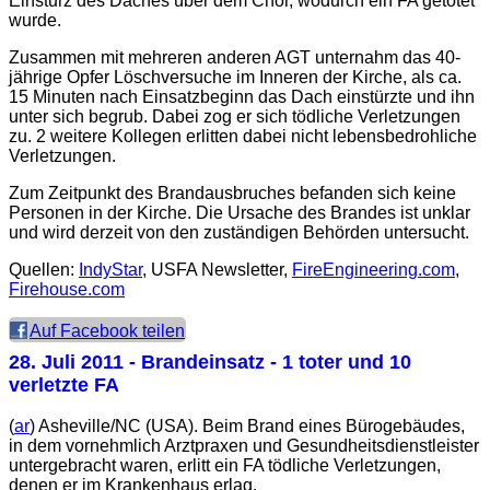
Einsturz des Daches über dem Chor, wodurch ein FA getötet
wurde.
Zusammen mit mehreren anderen AGT unternahm das 40-
jährige Opfer Löschversuche im Inneren der Kirche, als ca.
15 Minuten nach Einsatzbeginn das Dach einstürzte und ihn
unter sich begrub. Dabei zog er sich tödliche Verletzungen
zu. 2 weitere Kollegen erlitten dabei nicht lebensbedrohliche
Verletzungen.
Zum Zeitpunkt des Brandausbruches befanden sich keine
Personen in der Kirche. Die Ursache des Brandes ist unklar
und wird derzeit von den zuständigen Behörden untersucht.
Quellen:
IndyStar
, USFA Newsletter,
FireEngineering.com
,
Firehouse.com
Auf Facebook teilen
28. Juli 2011
- Brandeinsatz - 1 toter und 10
verletzte FA
(
ar
) Asheville/NC (USA). Beim Brand eines Bürogebäudes,
in dem vornehmlich Arztpraxen und Gesundheitsdienstleister
untergebracht waren, erlitt ein FA tödliche Verletzungen,
denen er im Krankenhaus erlag.