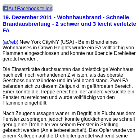
Auf Facebook teilen
19. Dezember 2011
- Wohnhausbrand - Schnelle
Brandausbreitung - 2 schwer und 3 leicht verletzte
FA
(
ar
/
reb
) New York City/NY (USA) - Beim Brand eines
Wohnhauses in Crown Heights wurde ein FA vollflächig von
Flammen eingeschlossen und konnte nur über die Drehleiter
gerettet werden.
Die Einsatzkräfte durchsuchten das dreistöckige Wohnhaus
nach evtl. noch vorhandenen Zivilisten, als das oberste
Geschoss durchzündete und im Vollbrand stand. Zwei FA
befanden sich zu diesem Zeitpunkt im gefährdeten Bereich.
Einer konnte die Treppe erreichen, der andere versuchte ein
Fenster zu erreichen und wurde vollflächig von den
Flammen eingehüllt.
Nach Zeugenaussagen war er im Begriff, als Flucht aus dem
Fenster zu springen, jedoch konnte glücklicherweise schnell
genug eine Drehleiter vor seinem Fenster in Stellung
gebracht werden (Anleiterbereitschaft). Das Opfer wurde von
einem Kollegen auf die Drehleiter gerettet während seine