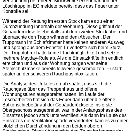
Verrauchung der oberen Stockwerke erkennbar und der
Löschtrupp im EG meldete bereits, dass das Feuer unter
Kontrolle sei.
Während der Rettung im ersten Stock kam es zu einer
Durchzündung innerhalb der Wohnung. Diese griff auf der
Gebäuderückseite ebenfalls auf den zweiten Stock über und
überraschte den Trupp während dem Absuchen. Der
Truppmann im Schlafzimmer hatte keinen anderen Ausweg
und sprang aus dem Fenster. Er verletzte sich beim Sturz.
Der Truppführer hatte keine Fluchtmöglichkeit und setzte
mehrere Mayday-Rufe ab. Als die Einsatzkräfte ihn endlich
erreichten und aus der Wohnung bargen war seine
Atemschutzmaske bereits teilweise geschmolzen. Er starb
später an der schweren Rauchgasintoxikation.
Die Analyse des Unfalles ergab später, dass sich die
Rauchgase über das Treppenhaus und offene
Wohnungstüren ausgebreitet hatten. Im Laufe der
Löscharbeiten hat sich das Feuer dann über die offene
Balkonschiebetür auf der Gebäuderückseite ins erste
Obergeschoss ausgebreitet, war in der Anfangsphase des
Einsatzes jedoch stark unterventiliert. Als dann im Laufe des
Einsatzes die Ventilationspfade veränderten kam es zu einer
plötzlichen Durchzündung in den beiden oberen