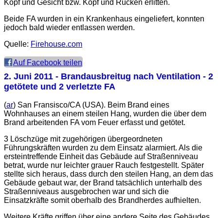
Kopf und Gesicht bzw. Kopf und Rücken erlitten.
Beide FA wurden in ein Krankenhaus eingeliefert, konnten
jedoch bald wieder entlassen werden.
Quelle:
Firehouse.com
Auf Facebook teilen
2. Juni 2011
- Brandausbreitug nach Ventilation - 2
getötete und 2 verletzte FA
(
ar
) San Fransisco/CA (USA). Beim Brand eines
Wohnhauses an einem steilen Hang, wurden die über dem
Brand arbeitenden FA vom Feuer erfasst und getötet.
3 Löschzüge mit zugehörigen übergeordneten
Führungskräften wurden zu dem Einsatz alarmiert. Als die
ersteintreffende Einheit das Gebäude auf Straßenniveau
betrat, wurde nur leichter grauer Rauch festgestellt. Später
stellte sich heraus, dass durch den steilen Hang, an dem das
Gebäude gebaut war, der Brand tatsächlich unterhalb des
Straßenniveaus ausgebrochen war und sich die
Einsatzkräfte somit oberhalb des Brandherdes aufhielten.
Weitere Kräfte griffen über eine andere Seite des Gebäudes