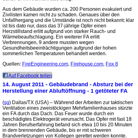
Aus dem Gebäude wurden ca. 200 Personen evakuiert und
Zivilisten kamen nicht zu schaden. Genaues über den
Unfallhergang und die Umstände ist noch nicht bekannt; klar
ist bis dato nur, dass das 37-jährige Opfer einen
Herzstillstand erlitt aufgrund von starker Rauch- und
Wärmebeaufschlagung. Ein weiterer FA erlitt
Verbrennungen, 9 andere mussten wegen
Gesundheitsbeeinträchtigungen aufgrund der hohen
sommerlichen Temperaturen behandelt werden.
Quellen:
FireEngineering.com
,
Firehouse.com
,
Fox 8
Auf Facebook teilen
14. August 2011
- Gebäudebrand - Absturz bei der
Herstellung einer Abluftöffnung - 1 getöteter FA
(
sg
) Dallas/TX (USA) – Während der Arbeiten zur taktischen
Ventilation eines zweistöckigen Mehrfamilienhauses stürzte
ein FA durch das Dach. Das Feuer wurde durch ein
beschädigtes Elektrogerät verursacht. Das Opfer mit fast 18
Jahren Berufserfahrung befand sich etwa 10 bis 20 Minuten
in dem brennenden Gebäude, bis er mit schweren
Brandverletzungen von Kollegen gerettet werden konnte.