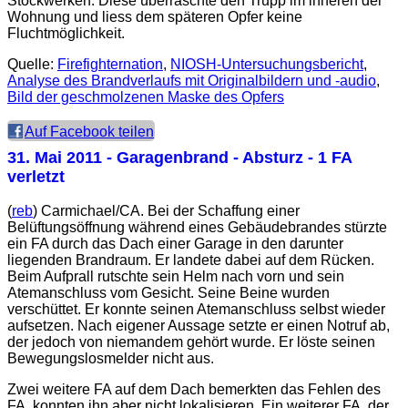
Stockwerken. Diese überraschte den Trupp im inneren der
Wohnung und liess dem späteren Opfer keine
Fluchtmöglichkeit.
Quelle:
Firefighternation
,
NIOSH-Untersuchungsbericht
,
Analyse des Brandverlaufs mit Originalbildern und -audio
,
Bild der geschmolzenen Maske des Opfers
Auf Facebook teilen
31. Mai 2011
- Garagenbrand - Absturz - 1 FA
verletzt
(
reb
) Carmichael/CA. Bei der Schaffung einer
Belüftungsöffnung während eines Gebäudebrandes stürzte
ein FA durch das Dach einer Garage in den darunter
liegenden Brandraum. Er landete dabei auf dem Rücken.
Beim Aufprall rutschte sein Helm nach vorn und sein
Atemanschluss vom Gesicht. Seine Beine wurden
verschüttet. Er konnte seinen Atemanschluss selbst wieder
aufsetzen. Nach eigener Aussage setzte er einen Notruf ab,
der jedoch von niemandem gehört wurde. Er löste seinen
Bewegungslosmelder nicht aus.
Zwei weitere FA auf dem Dach bemerkten das Fehlen des
FA, konnten ihn aber nicht lokalisieren. Ein weiterer FA, der