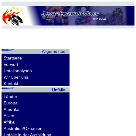
Allgemeines
Startseite
Vorwort
Unfallanalysen
Wir über uns
Kontakt
Unfälle
Länder
Europa
Amerika
Asien
Afrika
Australien/Ozeanien
Unfälle in der Ausbildung