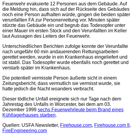
Feuerwehr evakuierte 12 Personen aus dem Gebäude. Auf
die Meldung hin, dass sich auf der Rückseite des Gebäudes
noch eine Person aufhalten würde, gingen die beiden später
verunfallten FA zur Personenrettung vor. Minuten später
stürzte das Gebäude ein und begrub das Todesopfer unter
einer Mauer im ersten Stock und den Verunfallten im Keller
laut Aussagen des Leiters der Feuerwehr.
Unterschiedllichen Berichten zufolge konnte der Verunfallte
nach ungefähr 60 min andauerenden Rettungsarbeiten
gerettet werden, wurde in ein Krankenhaus eingeliefert und
ist stabil. Das Todesopfer wurde ebenfalls noch gerettet und
verstarb später im Krankenhaus.
Die potentiell vermisste Person äußerte sicht in einem
Zeitungsbericht, dass vermutlich sie vermisst wurde, sie
hatte jedoch die Nacht woanders verbracht.
Dieser tödliche Unfall ereignete sich nur Tage nach dem
Jahrestag des Unfalls in Worcester, bei dem am 03.
Dezember 1999
sechs Feuerwehrleute beim Brand eines
Kühllagerhauses starben
.
Quellen: USFA Newsletter,
Firehouse.com
,
Firehouse.com II
,
FireEngineering.com