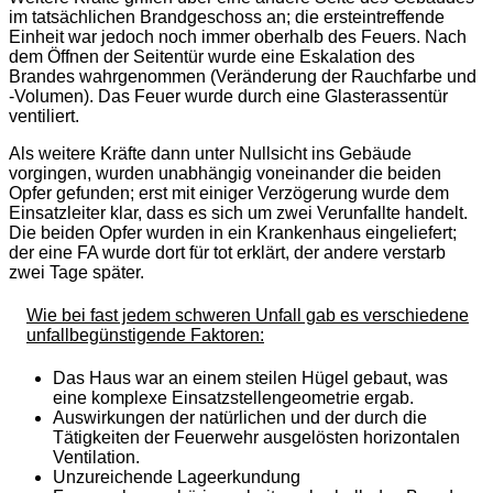
im tatsächlichen Brandgeschoss an; die ersteintreffende
Einheit war jedoch noch immer oberhalb des Feuers. Nach
dem Öffnen der Seitentür wurde eine Eskalation des
Brandes wahrgenommen (Veränderung der Rauchfarbe und
-Volumen). Das Feuer wurde durch eine Glasterassentür
ventiliert.
Als weitere Kräfte dann unter Nullsicht ins Gebäude
vorgingen, wurden unabhängig voneinander die beiden
Opfer gefunden; erst mit einiger Verzögerung wurde dem
Einsatzleiter klar, dass es sich um zwei Verunfallte handelt.
Die beiden Opfer wurden in ein Krankenhaus eingeliefert;
der eine FA wurde dort für tot erklärt, der andere verstarb
zwei Tage später.
Wie bei fast jedem schweren Unfall gab es verschiedene
unfallbegünstigende Faktoren:
Das Haus war an einem steilen Hügel gebaut, was
eine komplexe Einsatzstellengeometrie ergab.
Auswirkungen der natürlichen und der durch die
Tätigkeiten der Feuerwehr ausgelösten horizontalen
Ventilation.
Unzureichende Lageerkundung