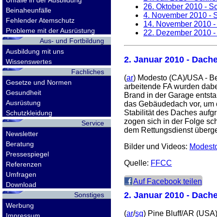
Unfälle in der Ausbildung
26. Oktober 2010
- Sc
Beinaheunfälle
4. November 2010
- S
Fehlender Atemschutz
14. November 2010
-
Probleme mit der Ausrüstung
22. Dezember 2010
-
Aus- und Fortbildung
Ausbildung mit uns
2. Januar 2010
- Dache
Wissenswertes
Fachliches
(
ar
) Modesto (CA)/USA - 
Gesetze und Normen
arbeitende FA wurden dabe
Gesundheit
Brand in der Garage entsta
Ausrüstung
das Gebäudedach vor, um d
Stabilität des Daches aufg
Schutzkleidung
zogen sich in der Folge sc
Service
dem Rettungsdienst überge
Newsletter
Beratung
Bilder und Videos:
Modest
Pressespiegel
Quelle:
FFCC
Referenzen
Umfragen
Auf Facebook teilen
Download
2. Januar 2010
- Dachei
Sonstiges
Werbung
(
ar
/
sg
) Pine Bluff/AR (USA
Impressum