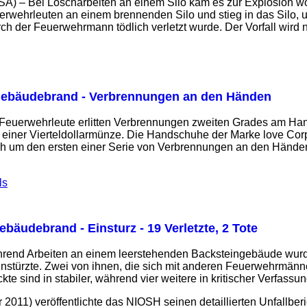
SA) – Bei Löscharbeiten an einem Silo kam es zur Explosion 
erwehrleuten an einem brennenden Silo und stieg in das Silo, um
rch der Feuerwehrmann tödlich verletzt wurde. Der Vorfall wird 
ebäudebrand - Verbrennungen an den Händen
 Feuerwehrleute erlitten Verbrennungen zweiten Grades am Han
einer Vierteldollarmünze. Die Handschuhe der Marke love Corp
ich um den ersten einer Serie von Verbrennungen an den Hände
ls
ebäudebrand - Einsturz - 19 Verletzte, 2 Tote
hrend Arbeiten an einem leerstehenden Backsteingebäude wur
stürzte. Zwei von ihnen, die sich mit anderen Feuerwehrmänne
te sind in stabiler, während vier weitere in kritischer Verfassun
2011) veröffentlichte das NIOSH seinen detaillierten Unfallberi