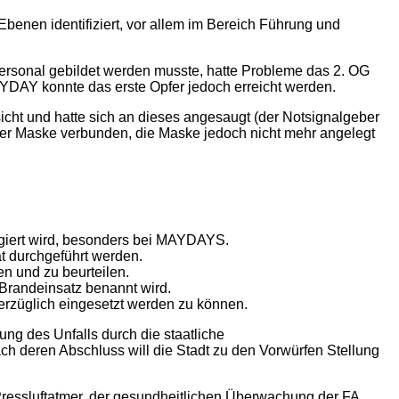
Ebenen identifiziert, vor allem im Bereich Führung und
 Personal gebildet werden musste, hatte Probleme das 2. OG
AYDAY konnte das erste Opfer jedoch erreicht werden.
cht und hatte sich an dieses angesaugt (der Notsignalgeber
der Maske verbunden, die Maske jedoch nicht mehr angelegt
agiert wird, besonders bei MAYDAYS.
ät durchgeführt werden.
en und zu beurteilen.
m Brandeinsatz benannt wird.
verzüglich eingesetzt werden zu können.
ng des Unfalls durch die staatliche
ach deren Abschluss will die Stadt zu den Vorwürfen Stellung
ressluftatmer, der gesundheitlichen Überwachung der FA