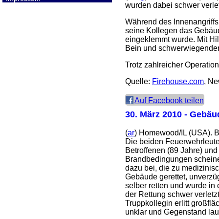
wurden dabei schwer verlet
Während des Innenangriffs
seine Kollegen das Gebäude
eingeklemmt wurde. Mit Hi
Bein und schwerwiegenden 
Trotz zahlreicher Operatio
Quelle:
Firehouse.com
, Ne
Auf Facebook teilen
30. März 2010
- Gebäud
(
ar
) Homewood/IL (USA). B
Die beiden Feuerwehrleute
Betroffenen (89 Jahre) und
Brandbedingungen scheinen
dazu bei, die zu medizin
Gebäude gerettet, unverzü
selber retten und wurde i
der Rettung schwer verletz
Truppkollegin erlitt groß
unklar und Gegenstand la