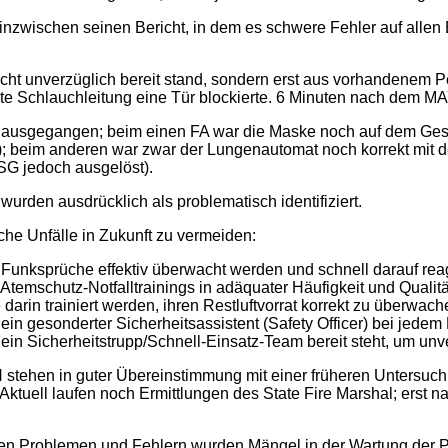
inzwischen seinen Bericht, in dem es schwere Fehler auf allen 
nicht unverzüglich bereit stand, sondern erst aus vorhandenem
llte Schlauchleitung eine Tür blockierte. 6 Minuten nach dem M
t ausgegangen; beim einen FA war die Maske noch auf dem Gesi
t); beim anderen war zwar der Lungenautomat noch korrekt mit 
SG jedoch ausgelöst).
wurden ausdrücklich als problematisch identifiziert.
he Unfälle in Zukunft zu vermeiden:
s Funksprüche effektiv überwacht werden und schnell darauf re
 Atemschutz-Notfalltrainings in adäquater Häufigkeit und Qualit
arin trainiert werden, ihren Restluftvorrat korrekt zu überwach
 ein gesonderter Sicherheitsassistent (Safety Officer) bei jede
 ein Sicherheitstrupp/Schnell-Einsatz-Team bereit steht, um un
tehen in guter Übereinstimmung mit einer früheren Untersuchu
Aktuell laufen noch Ermittlungen des State Fire Marshal; erst n
en Problemen und Fehlern wurden Mängel in der Wartung der P