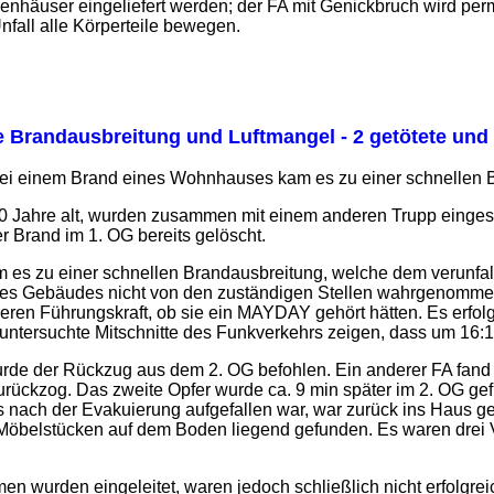
enhäuser eingeliefert werden; der FA mit Genickbruch wird pe
fall alle Körperteile bewegen.
e Brandausbreitung und Luftmangel - 2 getötete und 
ei einem Brand eines Wohnhauses kam es zu einer schnellen B
40 Jahre alt, wurden zusammen mit einem anderen Trupp einges
r Brand im 1. OG bereits gelöscht.
 es zu einer schnellen Brandausbreitung, welche dem verunfal
des Gebäudes nicht von den zuständigen Stellen wahrgenommen
nderen Führungskraft, ob sie ein MAYDAY gehört hätten. Es erfo
ntersuchte Mitschnitte des Funkverkehrs zeigen, dass um 16
rde der Rückzug aus dem 2. OG befohlen. Ein anderer FA fand 
rückzog. Das zweite Opfer wurde ca. 9 min später im 2. OG gef
nach der Evakuierung aufgefallen war, war zurück ins Haus ge
öbelstücken auf dem Boden liegend gefunden. Es waren drei 
wurden eingeleitet, waren jedoch schließlich nicht erfolgrei