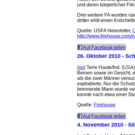
und deren körperlicher Fitne
Drei weitere FA wurden na
dritter erlitt einen Knöch
Quelle: USFA Newsletter,
C
http://www.firehouse.com/ne
Auf Facebook teilen
26. Oktober 2010
- Sch
(
sg
) Terre Haute/Ind. (USA
Beinen sowie im Gesicht, 
als die zwei Männer versu
explodierte. Nur die Schu
brennende Mann wurde von
konnte nach etwa einer Stu
Quelle:
Firehouse
Auf Facebook teilen
4. November 2010
- Si