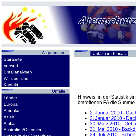
Allgemeines
Unfälle im Einsatz
Startseite
Vorwort
Unfallanalysen
Wir über uns
Kontakt
Unfälle
Hinweis: in der Statistik 
Länder
betroffenen
FA
die Summe d
Europa
Amerika
2. Januar 2010
- Dach
Asien
2. Januar 2010
- Dach
Afrika
30. März 2010
- Gebä
31. Mai 2010
- Backdr
Australien/Ozeanien
24. Juli 2010
- Schnel