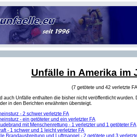
Unfälle in Amerika im 
(7 getötete und 42 verletzte
F
sind auch Unfälle enthalten die bisher nicht veröffentlicht wur
er in den Berichten erwähnten übersteigt.
einsturz - 2 schwer verletzte FA
einsturz - ein getöteter und ein verletzter FA
udebrand mit Menschenrettung - 1 verletzter und 1 getöteter FA
aft - 1 schwer und 1 leicht verletzter FA
le Brandausbreitung und Luftmangel - 2 getötete und 3 verletzt