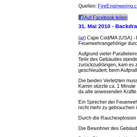
Quellen:
FireEngineering.
Auf Facebook teilen
31. Mai 2010
- Backdraf
(
ar
) Cape Cod/MA (USA) - B
Feuerwehrangehörige durch 
Aufgrund vieler Parallelei
Teile des Gebäudes standen
zurückzudrängen, kam es zu
geschleudert; beim Aufpral
Die beiden Verletzten muss
Kamin stürzte ca. 1 Minute 
da alle anwesenden Kräfte,
Ein Sprecher der Feuerwehr
nicht mehr zu gebrauchen i
Durch die Rauchexplosion
Die Bewohner des Gebäude