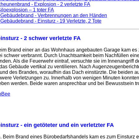
heunenbrand - Explosion - 2 verletzte FA
iloexplosion – 1 toter FA
 Gebäudebrand - Verbrennungen an den Händen
 Gebäudebrand - Einsturz - 19 Verletzte, 2 Tote
insturz - 2 schwer verletzte FA
Beim Brand einer an das Wohnhaus angebauten Garage kam es
i schwer verbrannt. Durch Unachtsamkeit beim Nachfüllen ein
nden. Als die Feuerwehr eintraf, versuchte sie im Innenangriff
as Gebäude vertikal zu ventilieren. Nach Augenzeugenberichte
rund des Brandes, woraufhin das Dach einstürzte. Die beiden a
hwere Verletzungen zu. Innerhalb von wenigen Minuten konnten 
ben werden. Beide waren ansprechbar und bei Bewusstsein tro
oBee
nsturz - ein getöteter und ein verletzter FA
). Beim Brand eines Bürobedarfshandels kam es zum Einsturz e