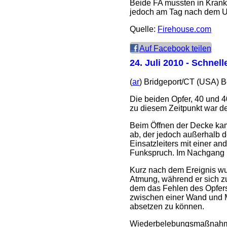
Beide FA mussten in Krank
jedoch am Tag nach dem Un
Quelle:
Firehouse.com
Auf Facebook teilen
24. Juli 2010
- Schnell
(
ar
) Bridgeport/CT (USA) B
Die beiden Opfer, 40 und 
zu diesem Zeitpunkt war de
Beim Öffnen der Decke kam
ab, der jedoch außerhalb 
Einsatzleiters mit einer a
Funkspruch. Im Nachgang u
Kurz nach dem Ereignis wu
Atmung, während er sich zu
dem das Fehlen des Opfers 
zwischen einer Wand und M
absetzen zu können.
Wiederbelebungsmaßnahmen 