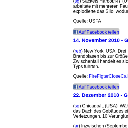
(
sg
) Sackets Harbor/NY (U
arbeitete mit mehreren Feu
explodierte das Silo, wodu
Quelle: USFA
Auf Facebook teilen
14. November 2010
- G
(
reb
) New York, USA. Drei
Brandblasen bis zur Größe 
Zwischenfall handelt es s
Typs führten.
Quelle:
FireFigterCloseCal
Auf Facebook teilen
22. Dezember 2010
- G
(
sg
) Chicago/IL (USA). Wä
das Dach des Gebäudes ein
Verletzungen. 10 Verunglück
(
ar
) Inzwischen (September 