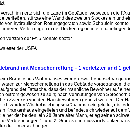
zt.
 verschlimmerte sich die Lage im Gebäude, weswegen die FA g
 verließen, stürzte eine Wand des zweiten Stockes ein und ein 
lfe von hydraulischen Rettungsgeräten sowie Schaufeln konnte
inneren Verletzungen in der Beckenregion in ein naheliegen
nen verstarb der FA 5 Monate später.
wsletter der USFA
ebrand mit Menschenrettung - 1 verletzter und 1 ge
eim Brand eines Wohnhauses wurden zwei Feuerwehrangehörige 
 waren zur Menschenrettung in das Gebäude vorgegangen; die R
 aufgrund der Tatsache, dass der männliche Bewohner auf einen
 extrem gewesen zu sein; nach Vermutungen von Sprechern der
ischen Zwecken von den Hausbewohnern genutzt wurden. Der Ha
glich wurden Wiederbelebungsmaßnahmen eingeleitet, die jedoch
n ein Krankenhaus eingeliefert und befindet sich wieder auf d
t; einer der beiden, ein 28 Jahre alter Mann, erlag seinen sch
fläche Verbrennungen 1. und 2. Grades und muss im Krankenhau
ufender Untersuchungen.