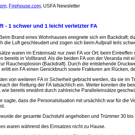
com
,
Firehouse.com
, USFA Newsletter
t - 1 schwer und 1 leicht verletzter FA
eim Brand eines Wohnhauses ereignete sich ein Backdraft; du
die Luft geschleudert und zogen sich beim Aufprall teils schw
nsätze waren im Ersteinsatz nur zwei FA vor Ort; beim Eintreff
 bereits in Vollbrand. Als die beiden FA von der Veranda mit 
r Rauchexplosion (Backdraft). Durch die entstehende Druckwel
l erlitt ein FA einen Genickbruch sowie Frakturen am Rücken, d
ten von weiteren FA in Sicherheit gebracht werden, da sie im 
nach der Rettung der FA tatsächlich ein. Weiter konnten die bei
 wie bereits erwähnt durch zahlreiche Paralleleinsätze geschw
 sagte, dass die Personalsituation mit ursächlich war für di
st.
 wurde der gesamte Dachstuhl angehoben und Trümmer 30 bis 5
s waren während des Einsatzes nicht zu Hause.