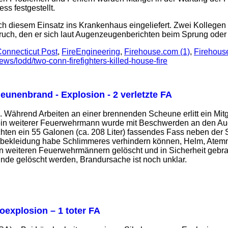
ss festgestellt.
ch diesem Einsatz ins Krankenhaus eingeliefert. Zwei Kolleg
elbruch, den er sich laut Augenzeugenberichten beim Sprung ode
onnecticut Post
,
FireEngineering
,
Firehouse.com (1)
,
Firehous
ws/lodd/two-conn-firefighters-killed-house-fire
eunenbrand - Explosion - 2 verletzte FA
). Während Arbeiten an einer brennenden Scheune erlitt ein Mi
ein weiterer Feuerwehrmann wurde mit Beschwerden an den Augen
chten ein 55 Galonen (ca. 208 Liter) fassendes Fass neben der
tzbekleidung habe Schlimmeres verhindern können, Helm, Atem
 weiteren Feuerwehrmännern gelöscht und in Sicherheit gebra
nde gelöscht werden, Brandursache ist noch unklar.
loexplosion – 1 toter FA