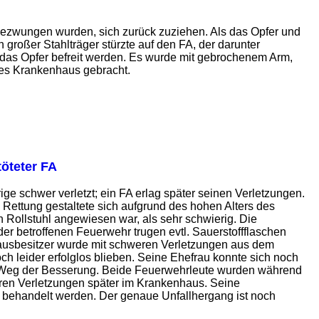
ezwungen wurden, sich zurück zuziehen. Als das Opfer und
großer Stahlträger stürzte auf den FA, der darunter
 das Opfer befreit werden. Es wurde mit gebrochenem Arm,
des Krankenhaus gebracht.
töteter FA
schwer verletzt; ein FA erlag später seinen Verletzungen.
ettung gestaltete sich aufgrund des hohen Alters des
 Rollstuhl angewiesen war, als sehr schwierig. Die
 betroffenen Feuerwehr trugen evtl. Sauerstoffflaschen
usbesitzer wurde mit schweren Verletzungen aus dem
 leider erfolglos blieben. Seine Ehefrau konnte sich noch
em Weg der Besserung. Beide Feuerwehrleute wurden während
weren Verletzungen später im Krankenhaus. Seine
s behandelt werden. Der genaue Unfallhergang ist noch