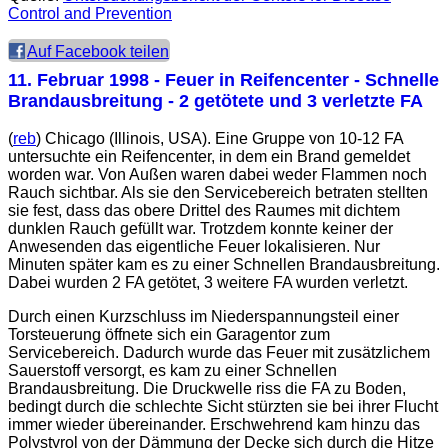
Control and Prevention
Auf Facebook teilen
11. Februar 1998
- Feuer in Reifencenter - Schnelle
Brandausbreitung - 2 getötete und 3 verletzte FA
(
reb
) Chicago (Illinois, USA). Eine Gruppe von 10-12 FA
untersuchte ein Reifencenter, in dem ein Brand gemeldet
worden war. Von Außen waren dabei weder Flammen noch
Rauch sichtbar. Als sie den Servicebereich betraten stellten
sie fest, dass das obere Drittel des Raumes mit dichtem
dunklen Rauch gefüllt war. Trotzdem konnte keiner der
Anwesenden das eigentliche Feuer lokalisieren. Nur
Minuten später kam es zu einer Schnellen Brandausbreitung.
Dabei wurden 2 FA getötet, 3 weitere FA wurden verletzt.
Durch einen Kurzschluss im Niederspannungsteil einer
Torsteuerung öffnete sich ein Garagentor zum
Servicebereich. Dadurch wurde das Feuer mit zusätzlichem
Sauerstoff versorgt, es kam zu einer Schnellen
Brandausbreitung. Die Druckwelle riss die FA zu Boden,
bedingt durch die schlechte Sicht stürzten sie bei ihrer Flucht
immer wieder übereinander. Erschwehrend kam hinzu das
Polystyrol von der Dämmung der Decke sich durch die Hitze