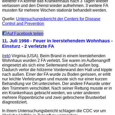
weiterer FA konnte das Krankenhaus nach 3 Tagen wieder
verlassen und den Dienst wieder aufnehmen. 3 weitere FA
mussten für mehrere Wochen stationär behandelt werden.
Quelle:
Untersuchungsbericht der
Centers for Disease
Control and Prevention
Auf Facebook teilen
11. Juli 1998
- Feuer in leerstehendem Wohnhaus -
Einsturz - 2 verletzte FA
(
reb
) Virginia (USA). Beim Brand in einem leerstehenden
Wohnhaus wurden 2 FA verletzt. Sie waren im Außenangriff
eingesetzt als sich eine Seitenwand nach außen bog.
Dadurch verlor die hölzerne Vorderwand den Halt und kippte
nach außen. Einer der FA wurde zu Boden gerissen, er erlitt
nur leichte Verletzungen und musste sich nur einer kurzen
Behandlung vor Ort unterziehen. Der andere FAwurde unter
den Trümmern verschüttet. Nach seiner Rettung musste er in
ein Krankenhaus gebracht werden, wo unter anderem
mehrere Rippenbrüche und zwei gebrochene Brustwirbel
diagnostiziert.
In ihrem Untersuchungsbericht schlagen die
CDC
vor um