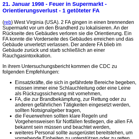
21. Januar 1998
- Feuer in Supermarkt -
Orientierungsverlust - 1 getöteter FA
(
reb
) West Virginia (USA). 2 FA gingen in einen brennenden
Supermarkt vor um den Brandherd zu lokalisieren. An der
Rückseite des Gebäudes verloren sie die Orientierung. Ein
FA konnte die Vorderseite des Gebäudes erreichen und das
Gebäude unverletzt verlassen. Der andere FA blieb im
Gebäude zurück und starb schließlich an einer
Rauchgasintoxikation.
In ihrem Untersuchungsbericht kommen die
CDC
zu
folgenden Empfehlungen:
Einsatzkräfte, die sich in gefährdete Bereiche begeben,
müssen immer eine Schlauchleitung oder eine Leine
als Rückzugssicherung mit vornehmen,
FA, die zur Brandbekämpfung, zur Rettung oder zu
anderen gefährlichen Tätigkeiten eingesetzt werden,
sollten Notsignalgeber tragen,
die Feuerwehren sollten klare Regeln und
Vorgehensweisen für Notfällen festlegen, die allen FA
bekannt sein müssen und beachtet werden,
weiteres Personal sollte ausgerüstet bereitstehen, um
vorgehende Einheiten zu unterstützen oder zu retten.