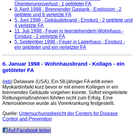
Orientierungsverlust - 1 getöteter FA
9. April 1998
- Brennender Gastank - Explosion - 2
getötete und 6 verletzte FA
5. Juni 1998
- Gebäudebrand - Einsturz - 2 getötete und
4 verletzte FA
11. Juli 1998
- Feuer in leerstehendem Wohnhaus -
Einsturz - 2 verletzte FA
5. September 1998
- Feuer in Lagerhaus - Einsturz -
ein getöteter und ein verletzter FA
6. Januar 1998
- Wohnhausbrand - Kollaps - ein
getöteter FA
(
reb
) Delaware (USA). Ein 58-jähriger FA erlitt einen
Myokardinfarkt kurz bevor er mit einem Kollegen in ein
brennendes Gebäude vorgehen konnte. Sofort eingeleitete
Rettungsmaßnahmen führten nicht zum Erfolg. Eine
Arteriosklerose wurde als Vorerkrankung festgestellt.
Quelle:
Untersuchungsbericht der
Centers for Disease
Control and Prevention
Auf Facebook teilen