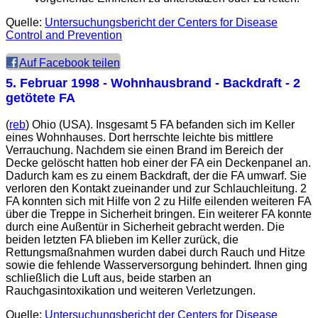
Quelle:
Untersuchungsbericht der
Centers for Disease
Control and Prevention
Auf Facebook teilen
5. Februar 1998
- Wohnhausbrand - Backdraft - 2
getötete FA
(
reb
) Ohio (USA). Insgesamt 5 FA befanden sich im Keller
eines Wohnhauses. Dort herrschte leichte bis mittlere
Verrauchung. Nachdem sie einen Brand im Bereich der
Decke gelöscht hatten hob einer der FA ein Deckenpanel an.
Dadurch kam es zu einem Backdraft, der die FA umwarf. Sie
verloren den Kontakt zueinander und zur Schlauchleitung. 2
FA konnten sich mit Hilfe von 2 zu Hilfe eilenden weiteren FA
über die Treppe in Sicherheit bringen. Ein weiterer FA konnte
durch eine Außentür in Sicherheit gebracht werden. Die
beiden letzten FA blieben im Keller zurück, die
Rettungsmaßnahmen wurden dabei durch Rauch und Hitze
sowie die fehlende Wasserversorgung behindert. Ihnen ging
schließlich die Luft aus, beide starben an
Rauchgasintoxikation und weiteren Verletzungen.
Quelle:
Untersuchungsbericht der
Centers for Disease