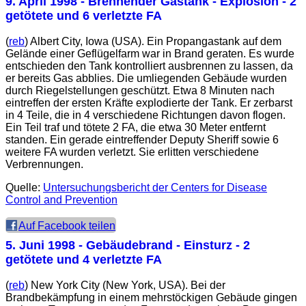
9. April 1998
- Brennender Gastank - Explosion - 2
getötete und 6 verletzte FA
(
reb
) Albert City, Iowa (USA). Ein Propangastank auf dem
Gelände einer Geflügelfarm war in Brand geraten. Es wurde
entschieden den Tank kontrolliert ausbrennen zu lassen, da
er bereits Gas abblies. Die umliegenden Gebäude wurden
durch Riegelstellungen geschützt. Etwa 8 Minuten nach
eintreffen der ersten Kräfte explodierte der Tank. Er zerbarst
in 4 Teile, die in 4 verschiedene Richtungen davon flogen.
Ein Teil traf und tötete 2 FA, die etwa 30 Meter entfernt
standen. Ein gerade eintreffender Deputy Sheriff sowie 6
weitere FA wurden verletzt. Sie erlitten verschiedene
Verbrennungen.
Quelle:
Untersuchungsbericht der
Centers for Disease
Control and Prevention
Auf Facebook teilen
5. Juni 1998
- Gebäudebrand - Einsturz - 2
getötete und 4 verletzte FA
(
reb
) New York City (New York, USA). Bei der
Brandbekämpfung in einem mehrstöckigen Gebäude gingen