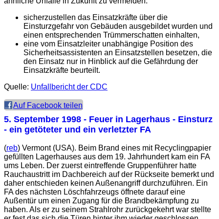
ähnliche Unfälle in Zukunft zu vermeiden:
sicherzustellen das Einsatzkräfte über die
Einsturzgefahr von Gebäuden ausgebildet wurden und
einen entsprechenden Trümmerschatten einhalten,
eine vom Einsatzleiter unabhängige Position des
Sicherheitsassistenten an Einsatzstellen besetzen, die
den Einsatz nur in Hinblick auf die Gefährdung der
Einsatzkräfte beurteilt.
Quelle:
Unfallbericht der
CDC
Auf Facebook teilen
5. September 1998
- Feuer in Lagerhaus - Einsturz
- ein getöteter und ein verletzter FA
(
reb
) Vermont (USA). Beim Brand eines mit Recyclingpapier
gefüllten Lagerhauses aus dem 19. Jahrhundert kam ein FA
ums Leben. Der zuerst eintreffende Gruppenführer hatte
Rauchaustritt im Dachbereich auf der Rückseite bemerkt und
daher entschieden keinen Außenangriff durchzuführen. Ein
FA des nächsten Löschfahrzeugs öffnete darauf eine
Außentür um einen Zugang für die Brandbekämpfung zu
haben. Als er zu seinem Strahlrohr zurückgekehrt war stellte
er fest das sich die Türen hinter ihm wieder geschlossen