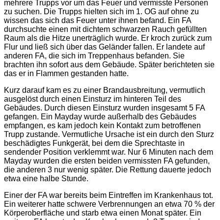
mehrere Trupps vor um das Feuer und vermisste Personen
zu suchen. Die Trupps hielten sich im 1. OG auf ohne zu
wissen das sich das Feuer unter ihnen befand. Ein FA
durchsuchte einen mit dichtem schwarzen Rauch gefüllten
Raum als die Hitze unerträglich wurde. Er kroch zurück zum
Flur und ließ sich über das Geländer fallen. Er landete auf
anderen FA, die sich im Treppenhaus befanden. Sie
brachten ihn sofort aus dem Gebäude. Später berichteten sie
das er in Flammen gestanden hatte.
Kurz darauf kam es zu einer Brandausbreitung, vermutlich
ausgelöst durch einen Einsturz im hinteren Teil des
Gebäudes. Durch diesen Einsturz wurden insgesamt 5 FA
gefangen. Ein Mayday wurde außerhalb des Gebäudes
empfangen, es kam jedoch kein Kontakt zum betroffenen
Trupp zustande. Vermutliche Ursache ist ein durch den Sturz
beschädigtes Funkgerät, bei dem die Sprechtaste in
sendender Position verklemmt war. Nur 6 Minuten nach dem
Mayday wurden die ersten beiden vermissten FA gefunden,
die anderen 3 nur wenig später. Die Rettung dauerte jedoch
etwa eine halbe Stunde.
Einer der FA war bereits beim Eintreffen im Krankenhaus tot.
Ein weiterer hatte schwere Verbrennungen an etwa 70 % der
Körperoberfläche und starb etwa einen Monat später. Ein