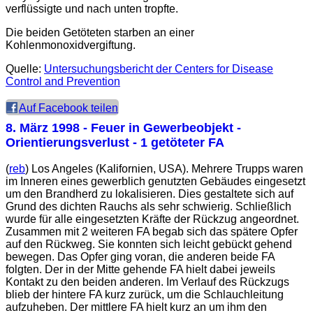
verflüssigte und nach unten tropfte.
Die beiden Getöteten starben an einer
Kohlenmonoxidvergiftung.
Quelle:
Untersuchungsbericht der
Centers for Disease
Control and Prevention
Auf Facebook teilen
8. März 1998
- Feuer in Gewerbeobjekt -
Orientierungsverlust - 1 getöteter FA
(
reb
) Los Angeles (Kalifornien, USA). Mehrere Trupps waren
im Inneren eines gewerblich genutzten Gebäudes eingesetzt
um den Brandherd zu lokalisieren. Dies gestaltete sich auf
Grund des dichten Rauchs als sehr schwierig. Schließlich
wurde für alle eingesetzten Kräfte der Rückzug angeordnet.
Zusammen mit 2 weiteren FA begab sich das spätere Opfer
auf den Rückweg. Sie konnten sich leicht gebückt gehend
bewegen. Das Opfer ging voran, die anderen beide FA
folgten. Der in der Mitte gehende FA hielt dabei jeweils
Kontakt zu den beiden anderen. Im Verlauf des Rückzugs
blieb der hintere FA kurz zurück, um die Schlauchleitung
aufzuheben. Der mittlere FA hielt kurz an um ihm den