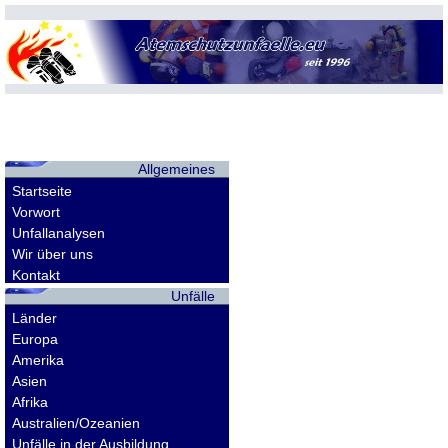
Allgemeines
Startseite
Vorwort
Unfallanalysen
Wir über uns
Kontakt
Unfälle
Länder
Europa
Amerika
Asien
Afrika
Australien/Ozeanien
Unfälle in der Ausbildung