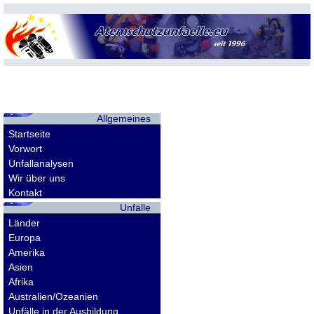
Allgemeines
Startseite
Vorwort
Unfallanalysen
Wir über uns
Kontakt
Unfälle
Länder
Europa
Amerika
Asien
Afrika
Australien/Ozeanien
Unfälle in der Ausbildung