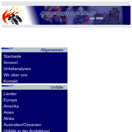
Allgemeines
Startseite
Vorwort
Unfallanalysen
Wir über uns
Kontakt
Unfälle
Länder
Europa
Amerika
Asien
Afrika
Australien/Ozeanien
Unfälle in der Ausbildung