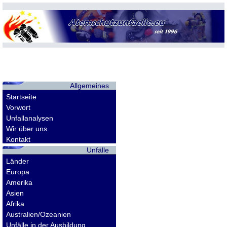
Allgemeines
Startseite
Vorwort
Unfallanalysen
Wir über uns
Kontakt
Unfälle
Länder
Europa
Amerika
Asien
Afrika
Australien/Ozeanien
Unfälle in der Ausbildung