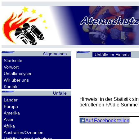
Allgemeines
Unfälle im Einsatz
Startseite
Vorwort
Unfallanalysen
Wir über uns
Kontakt
Unfälle
Hinweis: in der Statistik 
Länder
betroffenen
FA
die Summe d
Europa
Amerika
Asien
Auf Facebook teilen
Afrika
Australien/Ozeanien