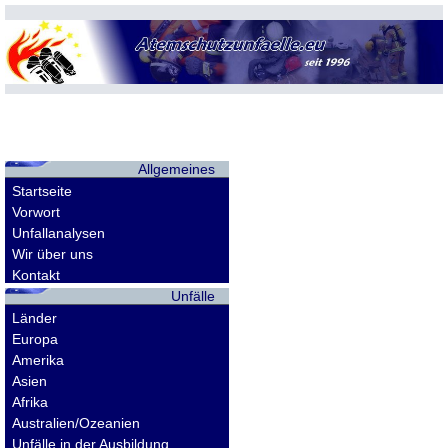
Allgemeines
Startseite
Vorwort
Unfallanalysen
Wir über uns
Kontakt
Unfälle
Länder
Europa
Amerika
Asien
Afrika
Australien/Ozeanien
Unfälle in der Ausbildung