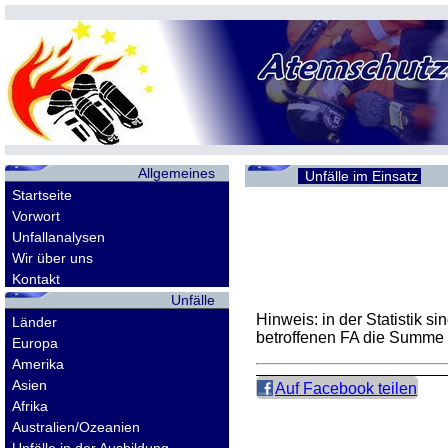
Allgemeines
Unfälle im Einsatz
Startseite
Vorwort
Unfallanalysen
Wir über uns
Kontakt
Unfälle
Hinweis: in der Statistik 
Länder
betroffenen
FA
die Summe d
Europa
Amerika
Asien
Auf Facebook teilen
Afrika
Australien/Ozeanien