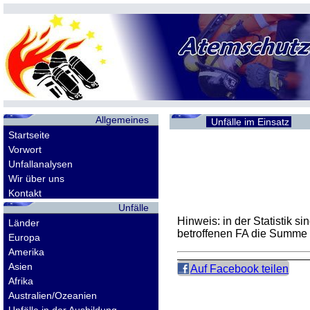
Allgemeines
Unfälle im Einsatz
Startseite
Vorwort
Unfallanalysen
Wir über uns
Kontakt
Unfälle
Hinweis: in der Statistik 
Länder
betroffenen
FA
die Summe d
Europa
Amerika
Asien
Auf Facebook teilen
Afrika
Australien/Ozeanien