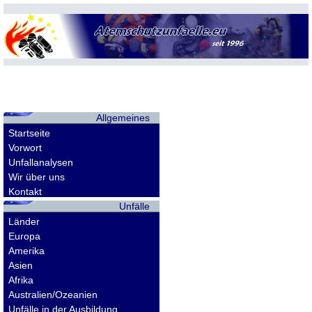
Allgemeines
Startseite
Vorwort
Unfallanalysen
Wir über uns
Kontakt
Unfälle
Länder
Europa
Amerika
Asien
Afrika
Australien/Ozeanien
Unfälle in der Ausbildung