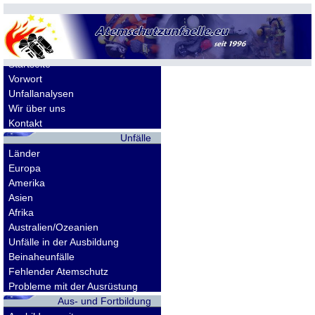
Allgemeines
Startseite
Vorwort
Unfallanalysen
Wir über uns
Kontakt
Unfälle
Länder
Europa
Amerika
Asien
Afrika
Australien/Ozeanien
Unfälle in der Ausbildung
Beinaheunfälle
Fehlender Atemschutz
Probleme mit der Ausrüstung
Aus- und Fortbildung