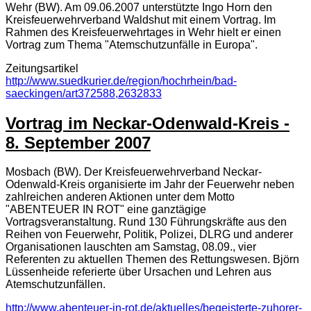
Wehr (BW). Am 09.06.2007 unterstützte Ingo Horn den
Kreisfeuerwehrverband Waldshut mit einem Vortrag. Im
Rahmen des Kreisfeuerwehrtages in Wehr hielt er einen
Vortrag zum Thema "Atemschutzunfälle in Europa".
Zeitungsartikel
http://www.suedkurier.de/region/hochrhein/bad-
saeckingen/art372588,2632833
Vortrag im Neckar-Odenwald-Kreis -
8. September 2007
Mosbach (BW). Der Kreisfeuerwehrverband Neckar-
Odenwald-Kreis organisierte im Jahr der Feuerwehr neben
zahlreichen anderen Aktionen unter dem Motto
"ABENTEUER IN ROT" eine ganztägige
Vortragsveranstaltung. Rund 130 Führungskräfte aus den
Reihen von Feuerwehr, Politik, Polizei, DLRG und anderer
Organisationen lauschten am Samstag, 08.09., vier
Referenten zu aktuellen Themen des Rettungswesen. Björn
Lüssenheide referierte über Ursachen und Lehren aus
Atemschutzunfällen.
http://www.abenteuer-in-rot.de/aktuelles/begeisterte-zuhorer-