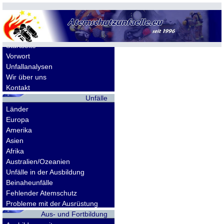
Allgemeines
Startseite
Vorwort
Unfallanalysen
Wir über uns
Kontakt
Unfälle
Länder
Europa
Amerika
Asien
Afrika
Australien/Ozeanien
Unfälle in der Ausbildung
Beinaheunfälle
Fehlender Atemschutz
Probleme mit der Ausrüstung
Aus- und Fortbildung