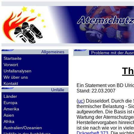
Allgemeines
Probleme mit der Aus
Startseite
Vorwort
Th
Unfallanalysen
Wir über uns
Kontakt
Ein Statement von BD Ulric
Unfälle
Stand: 22.03.2007
Länder
(
uc
) Düsseldorf. Durch di
Europa
thermischer Belastung - Si
Amerika
aufgeworfen. Die Basis ist
Asien
Wartung der Atemschutzger
Afrika
Herstellervorgaben hinreich
Australien/Ozeanien
ist sie nach wie vor in vi
Drägerheft 373
. Die wicht