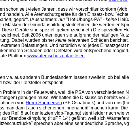
gen schon seit vielen Jahren, dass wir vorschriftenkonform (vfd
 handeln. Alle Atemschutzgeräte für den Einsatz- bzw. "echt
repariert, geprüft. (Ausnahmen:
nur
"Hof-Übungs-PA" -
keine
Heißa
hen Masken der Grundausbildungsteilnehmer, die werden entspr
. Diese Geräte sind speziell gekennzeichnet.) Die speziellen 
nzeichnet. Seit 2006 unterliegen sie aufgrund der häufigen Nutz
rtung. Dabei wurden bisher
keine
relevanten Schäden berichtet.
ch extremen Belastungen. Und natürlich wird jedes Einsatzgerä
 erkennbaren Schäden oder Defekten wird entsprechend reagiert
ale Plattform
www.atemschutzunfaelle.eu
.
ngen v.a. aus anderen Bundesländern lassen zweifeln, ob bei a
bzw. der Hersteller entspricht!
n Problem in der Feuerwehr, weil die
PSA
von verschiedenen No
astungen) genügen muss. Wir hatten die Diskussion bereits vor 
rationen von
Herrn Südmersen
(BF Osnabrück) und von uns (Li
ss man damit auch sicher einen Innenangriff machen kann. Die
des Ref. 8 auf der letzten vfdb-Tagung) steht leider nach wie
g zur Brandbekämpfung (HuPF 1/4) geführt, weil sich Wärmefenst
tzeschutzlücke" sprechen aber eine sehr deutliche Sprache, vg