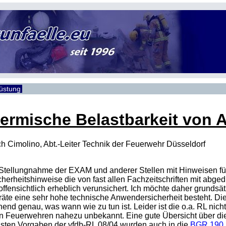
rüstung
ermische Belastbarkeit von 
h Cimolino, Abt.-Leiter Technik der Feuerwehr Düsseldorf
e Stellungnahme der EXAM und anderer Stellen mit Hinweisen f
cherheitshinweise die von fast allen Fachzeitschriften mit ab
 offensichtlich erheblich verunsichert. Ich möchte daher grunds
äte eine sehr hohe technische Anwendersicherheit besteht. Di
end genau, was wann wie zu tun ist. Leider ist die o.a. RL nicht
elen Feuerwehren nahezu unbekannt. Eine gute Übersicht über die
igsten Vorgaben der vfdb-RL 08/04 wurden auch in die
BGR 190