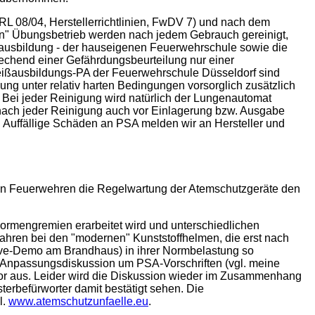
b RL 08/04, Herstellerrichtlinien, FwDV 7) und nach dem
en" Übungsbetrieb werden nach jedem Gebrauch gereinigt,
usbildung - der hauseigenen Feuerwehrschule sowie die
echend einer Gefährdungsbeurteilung nur einer
Heißausbildungs-PA der Feuerwehrschule Düsseldorf sind
ung unter relativ harten Bedingungen vorsorglich zusätzlich
 Bei jeder Reinigung wird natürlich der Lungenautomat
t nach jeder Reinigung auch vor Einlagerung bzw. Ausgabe
. Auffällige Schäden an
PSA
melden wir an Hersteller und
llen Feuerwehren die Regelwartung der Atemschutzgeräte den
rmengremien erarbeitet wird und unterschiedlichen
Jahren bei den "modernen" Kunststoffhelmen, die erst nach
ve-Demo am Brandhaus) in ihrer Normbelastung so
 Anpassungsdiskussion um PSA-Vorschriften (vgl. meine
 vor aus. Leider wird die Diskussion wieder im Zusammenhang
erbefürworter damit bestätigt sehen. Die
l.
www.atemschutzunfaelle.eu
.