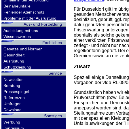
Unfälle in der Ausbildung
Beinaheunfälle
Für Düsseldorf gilt im übri
Fehlender Atemschutz
gesunden Menschenverstand
Probleme mit der Ausrüstung
desinfiziert, geprüft, ggf. 
Aus- und Fortbildung
dafür genutzten persönlic
Fristenwartung unterzogen
Ausbildung mit uns
ebenfalls als solche geken
Wissenswertes
einer verkürzten Fristenwa
Fachliches
zerlegt - und nicht nur na
Gesetze und Normen
regelkonform geprüft. Bei
Gesundheit
Gremien sowie an die zentr
Ausrüstung
Zusatz
Schutzkleidung
Service
Speziell einige Darstellu
Newsletter
Vorgaben der vfdb-RL 08/04 
Beratung
Pressespiegel
Grundsätzlich haben wir ei
Prüfvorschriften (bzw. Bel
Referenzen
Einsprüchen und Demonst
Umfragen
angepasst worden sind, da
Download
Stellungnahme zum Vortrag 
Sonstiges
mit der speziellen Kleidun
Werbung
Unfallauswirkungen der "Hi
Impressum