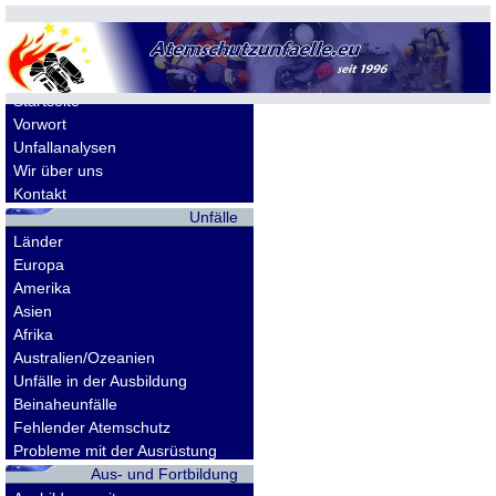
Allgemeines
Startseite
Vorwort
Unfallanalysen
Wir über uns
Kontakt
Unfälle
Länder
Europa
Amerika
Asien
Afrika
Australien/Ozeanien
Unfälle in der Ausbildung
Beinaheunfälle
Fehlender Atemschutz
Probleme mit der Ausrüstung
Aus- und Fortbildung