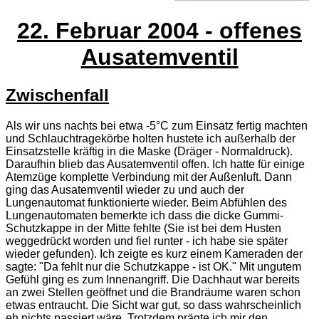
22. Februar 2004 - offenes
Ausatemventil
Zwischenfall
Als wir uns nachts bei etwa -5°C zum Einsatz fertig machten
und Schlauchtragekörbe holten hustete ich außerhalb der
Einsatzstelle kräftig in die Maske (Dräger - Normaldruck).
Daraufhin blieb das Ausatemventil offen. Ich hatte für einige
Atemzüge komplette Verbindung mit der Außenluft. Dann
ging das Ausatemventil wieder zu und auch der
Lungenautomat funktionierte wieder. Beim Abfühlen des
Lungenautomaten bemerkte ich dass die dicke Gummi-
Schutzkappe in der Mitte fehlte (Sie ist bei dem Husten
weggedrückt worden und fiel runter - ich habe sie später
wieder gefunden). Ich zeigte es kurz einem Kameraden der
sagte: "Da fehlt nur die Schutzkappe - ist OK." Mit ungutem
Gefühl ging es zum Innenangriff. Die Dachhaut war bereits
an zwei Stellen geöffnet und die Brandräume waren schon
etwas entraucht. Die Sicht war gut, so dass wahrscheinlich
eh nichts passiert wäre. Trotzdem prägte ich mir den