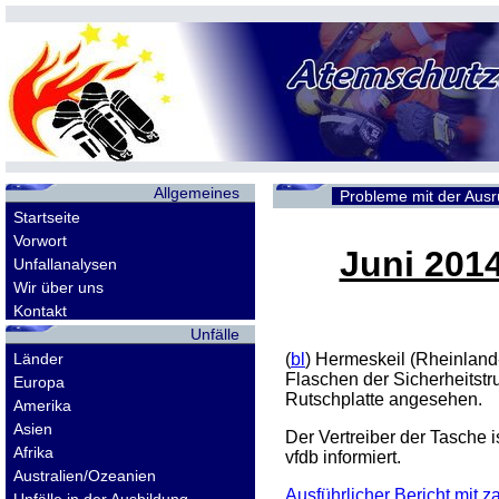
Allgemeines
Probleme mit der Aus
Startseite
Vorwort
Juni 201
Unfallanalysen
Wir über uns
Kontakt
Unfälle
Länder
(
bl
) Hermeskeil (Rheinlan
Flaschen der Sicherheitstr
Europa
Rutschplatte angesehen.
Amerika
Asien
Der Vertreiber der Tasche
Afrika
vfdb informiert.
Australien/Ozeanien
Ausführlicher Bericht mit 