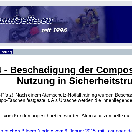
rüstung
4 - Beschädigung der Compos
Nutzung in Sicherheitst
d-Pfalz). Nach einem Atemschutz-Notfalltraining wurden Besch
upp-Taschen festgestellt. Als Ursache werden die innenliegen
 ist vom Kunden angeschrieben worden. Atemschutzunfaelle.eu h
zahlreichen Bildern (update vom 6. Januar 2015, mit Lösungen 