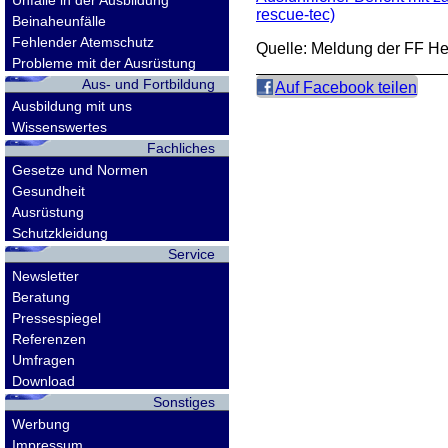
Unfälle in der Ausbildung
rescue-tec)
Beinaheunfälle
Fehlender Atemschutz
Quelle: Meldung der FF He
Probleme mit der Ausrüstung
Aus- und Fortbildung
Auf Facebook teilen
Ausbildung mit uns
Wissenswertes
Fachliches
Gesetze und Normen
Gesundheit
Ausrüstung
Schutzkleidung
Service
Newsletter
Beratung
Pressespiegel
Referenzen
Umfragen
Download
Sonstiges
Werbung
Impressum