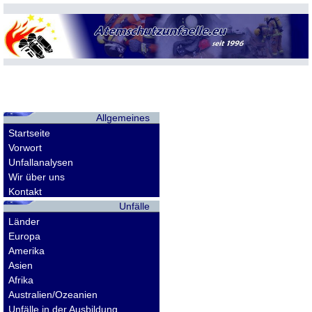
Allgemeines
Startseite
Vorwort
Unfallanalysen
Wir über uns
Kontakt
Unfälle
Länder
Europa
Amerika
Asien
Afrika
Australien/Ozeanien
Unfälle in der Ausbildung