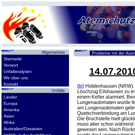
Allgemeines
Probleme mit der Aus
Startseite
Vorwort
14.07.201
Unfallanalysen
Wir über uns
Kontakt
(
bl
) Hiddenhausen (NRW).
Unfälle
Löschzug Eilshausen zu e
einem Keller alarmiert. B
Länder
Lungenautomaten wurde fest
Europa
am Lungenautomaten gebro
Amerika
Quetschverbindung am Lun
Asien
Die Bruchstelle hielt glüc
Afrika
muss aber schon während 
Australien/Ozeanien
gewesen sein. Nach Rücksp
wurde der Lungenautomat 