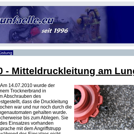
rüstung
0 - Mitteldruckleitung am L
 Am 14.07.2010 wurde der
inem Trocknerbrand in
eim Abschrauben des
gestellt, dass die Druckleitung
chen war und nur noch durch die
genautomaten gehalten wurde.
klicherweise bis zum Ablegen. Sie
des Einsatzes vorhanden
rache mit dem Angriffstrupp
während des Einsatzes nicht