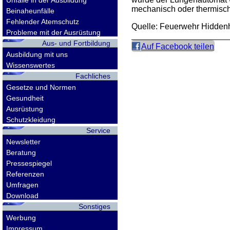
Unfälle in der Ausbildung
mechanisch oder thermisch
Beinaheunfälle
Fehlender Atemschutz
Quelle: Feuerwehr Hidden
Probleme mit der Ausrüstung
Aus- und Fortbildung
Auf Facebook teilen
Ausbildung mit uns
Wissenswertes
Fachliches
Gesetze und Normen
Gesundheit
Ausrüstung
Schutzkleidung
Service
Newsletter
Beratung
Pressespiegel
Referenzen
Umfragen
Download
Sonstiges
Werbung
Impressum