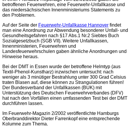
betroffenen Feuerwehren, eine Feuerwehr-Unfallkasse und
das niedersächsischen Innenministeriums Statements zu
den Problemen.
Auf der Seite der
Feuerwehr-Unfallkasse Hannover
findet
man eine Anordnung zur Abwendung besonderer Unfall- und
Gesundheitsgefahren nach §17 Abs.1 Nr.2 Siebtes Buch
Sozialgesetzbuch (SGB VII). Weitere Unfallkassen,
Innenministerien, Feuerwehren und
Landesfeuerwehrschulen gaben ähnliche Anordnungen und
Hinweise heraus.
Bei der DMT in Essen wurde der betroffene Helmtyp (aus
Textil-Phenol-Kunstharz) inzwischen untersucht: nach
weniger als 3 minütiger Bestrahlung unter 300 Grad Celsius
traten Blasen auf, diese können zu Strangulationen führen!
Der Bundesverband der Unfallkassen (BUK) mit
Unterstützung des Deutschen Feuerwehrverbandes (DFV)
hat nach den Vorfällen einen umfassenden Test bei der DMT
durchführen lassen.
Im Feuerwehr-Magazin 2/2002 veröffentlichte Hamburgs
Oberbranddirektor Dieter Farrenkopf eine entsprechende
Kolumne zum Thema.