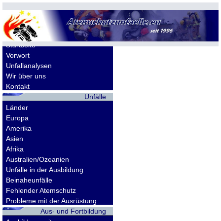
Allgemeines
Startseite
Vorwort
Unfallanalysen
Wir über uns
Kontakt
Unfälle
Länder
Europa
Amerika
Asien
Afrika
Australien/Ozeanien
Unfälle in der Ausbildung
Beinaheunfälle
Fehlender Atemschutz
Probleme mit der Ausrüstung
Aus- und Fortbildung